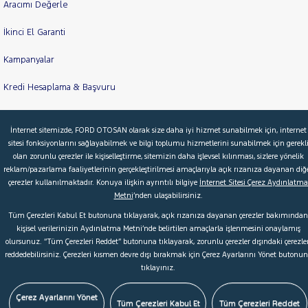
Aracımı Değerle
İkinci El Garanti
Kampanyalar
Kredi Hesaplama & Başvuru
İnternet sitemizde, FORD OTOSAN olarak size daha iyi hizmet sunabilmek için, internet
© 2026 Ford Türkiye
Ford Kurumsal
Hakkımızda
sitesi fonksiyonlarını sağlayabilmek ve bilgi toplumu hizmetlerini sunabilmek için gerekl
olan zorunlu çerezler ile kişiselleştirme, sitemizin daha işlevsel kılınması, sizlere yönelik
Şartlar & Kişisel Verilerin Korunması
S.S.S.
Faydalı Bağlantılar
reklam/pazarlama faaliyetlerinin gerçekleştirilmesi amaçlarıyla açık rızanıza dayanan diğ
Çerez Tercihleri
çerezler kullanılmaktadır. Konuya ilişkin ayrıntılı bilgiye
İnternet Sitesi Çerez Aydınlatma
Metni
’nden ulaşabilirsiniz.
Tüm Çerezleri Kabul Et butonuna tıklayarak, açık rızanıza dayanan çerezler bakımından
kişisel verilerinizin Aydınlatma Metni’nde belirtilen amaçlarla işlenmesini onaylamış
olursunuz. “Tüm Çerezleri Reddet” butonuna tıklayarak, zorunlu çerezler dışındaki çerezler
reddedebilirsiniz. Çerezleri kısmen devre dışı bırakmak için Çerez Ayarlarını Yönet butonu
tıklayınız.
Çerez Ayarlarını Yönet
Tüm Çerezleri Kabul Et
Tüm Çerezleri Reddet