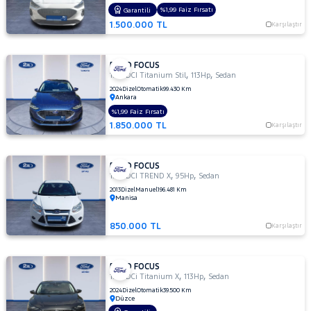
TITANIUM
%1,99 Faiz Fırsatı
Garantili
POWERSHIFT
1.500.000 TL
Karşılaştır
1.5 TDCI
Titanium
Stil
FORD FOCUS
1.5
,
,
1.5 TDCI Titanium Stil
113Hp
Sedan
TDCI
2024
Dizel
Otomatik
99.430 Km
Ankara
TREND
X
%1,99 Faiz Fırsatı
1.850.000 TL
Karşılaştır
1.5 TDCi
Titanium
1.5 TDCi
FORD FOCUS
Titanium
,
,
1.6 TDCI TREND X
95Hp
Sedan
PWS
2013
Dizel
Manuel
196.481 Km
MCA 120
Manisa
BG 1499
CC
850.000 TL
Karşılaştır
1.5 TDCi
Titanium
FORD FOCUS
X
,
,
1.5 TDCi Titanium X
113Hp
Sedan
1.5 TI-VCT
2024
Dizel
Otomatik
39.500 Km
TITANIUM
Düzce