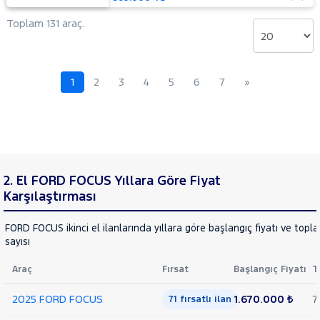
Mustang
Toplam 131 araç.
Mach-E
PUMA
Puma-
E
RANGER
1
2
3
4
5
6
7
»
RANGER
RAPTOR
TOURNEO
CONNECT
TOURNEO
TOURNEO
COURIER
COURIER
TOURNEO
2. El FORD FOCUS Yıllara Göre Fiyat
JOURNEY
Karşılaştırması
CUSTOM
TRANSIT
TRANSIT
FORD FOCUS ikinci el ilanlarında yıllara göre başlangıç fiyatı ve topl
CONNECT
TRANSIT
sayısı
COURIER
TRANSIT
Araç
Fırsat
Başlangıç Fiyatı
T
CUSTOM
Foton
2025 FORD FOCUS
1.670.000 ₺
7
71 fırsatlı ilan
HONDA