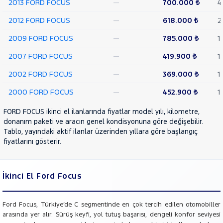
2013 FORD FOCUS
—
700.000 ₺
4
RENAULT
2012 FORD FOCUS
—
618.000 ₺
2
SEAT
2009 FORD FOCUS
—
785.000 ₺
1
SKODA
2007 FORD FOCUS
—
419.900 ₺
1
SSANGYONG
SUBARU
2002 FORD FOCUS
—
369.000 ₺
1
TESLA
2000 FORD FOCUS
—
452.900 ₺
1
TOGG
FORD FOCUS ikinci el ilanlarında fiyatlar model yılı, kilometre,
TOYOTA
donanım paketi ve aracın genel kondisyonuna göre değişebilir.
Tablo, yayındaki aktif ilanlar üzerinden yıllara göre başlangıç
TRAKTÖR
fiyatlarını gösterir.
VOLKSWAGEN
VOLVO
İkinci El Ford Focus
Ford Focus, Türkiye’de C segmentinde en çok tercih edilen otomobiller
arasında yer alır. Sürüş keyfi, yol tutuş başarısı, dengeli konfor seviyesi