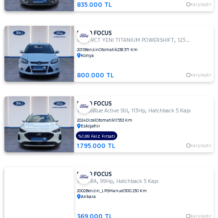
TDCI
835.000 TL
Karşılaştır
TREND
X
FORD FOCUS
1.6
,
,
1.6 TI-VCT YENI TITANIUM POWERSHIFT
123Hp
Sedan
TITANIUM
2013
Benzin
Otomatik
238.371 Km
1.6 TI-
Konya
VCT
TREND
800.000 TL
Karşılaştır
X
1.6 TI-VCT
FORD FOCUS
YENI
,
,
1.5 EcoBlue Active Stil
113Hp
Hatchback 5 Kapı
TITANIUM
2024
Dizel
Otomatik
17.553 Km
POWERSHIFT
Eskişehir
1.6 TREND
%1,99 Faiz Fırsatı
X
1.795.000 TL
Karşılaştır
OTOMATIK
2.0
TDCI
FORD FOCUS
,
,
1.6 GHIA
99Hp
Hatchback 5 Kapı
ST
2002
Benzin_LPG
Manuel
300.230 Km
Ankara
KUGA
MONDEO
369.000 TL
Karşılaştır