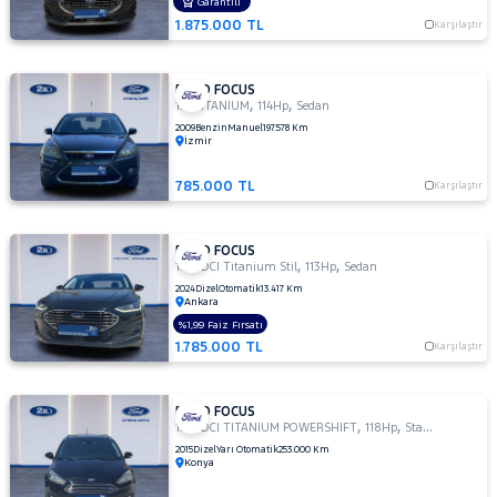
OTOMATIK
Garantili
1.875.000 TL
1.5 TI-
Karşılaştır
VCT
TREND
X
FORD FOCUS
,
,
1.6 TITANIUM
114Hp
Sedan
1.5
2009
Benzin
Manuel
197.578 Km
TREND-
İzmir
X
1.6
785.000 TL
Karşılaştır
AMBIENTE
1.6
FORD FOCUS
Duratec
,
,
1.5 TDCI Titanium Stil
113Hp
Sedan
Ti-VCT
2024
Dizel
Otomatik
13.417 Km
Titanium
Ankara
1.6
%1,99 Faiz Fırsatı
GHIA
1.785.000 TL
Karşılaştır
1.6
TDCI
GHIA
FORD FOCUS
,
,
1.5 TDCI TITANIUM POWERSHIFT
118Hp
StationWagon
1.6 TDCI
2015
Dizel
Yarı Otomatik
253.000 Km
TITANIUM
Konya
1.6