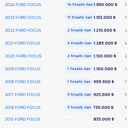
2024 FORD FOCUS
1.650.000 ₺
1
14 fırsatlı ilan
HYUNDAI
ISUZU
2023 FORD FOCUS
1.133.000 ₺
11
11 fırsatlı ilan
Iveco
2022 FORD FOCUS
1.215.000 ₺
2
2 fırsatlı ilan
Jaecoo
JEEP
2021 FORD FOCUS
1.285.000 ₺
4
4 fırsatlı ilan
KIA
2020 FORD FOCUS
1.130.000 ₺
2
2 fırsatlı ilan
LANCIA
MAN
2019 FORD FOCUS
1.100.000 ₺
1
1 fırsatlı ilan
MERCEDES-
BENZ
2018 FORD FOCUS
999.900 ₺
1
1 fırsatlı ilan
MINI
MITSUBISHI
2017 FORD FOCUS
925.000 ₺
5
5 fırsatlı ilan
MOTORSIKLET
2016 FORD FOCUS
735.000 ₺
5
5 fırsatlı ilan
NISSAN
OPEL
2015 FORD FOCUS
—
835.000 ₺
1
PEUGEOT