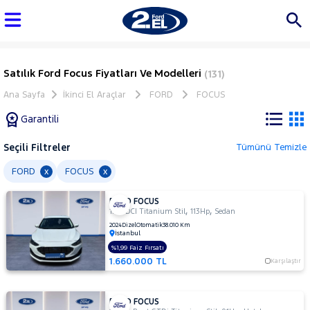
Satılık Ford Focus Fiyatları Ve Modelleri
(131)
Ana Sayfa
İkinci El Araçlar
FORD
FOCUS
Garantili
Seçili Filtreler
Tümünü Temizle
Marka
FORD
FOCUS
x
x
FORD FOCUS
Tüm
,
,
1.5 TDCI Titanium Stil
113Hp
Sedan
Araçlar
2024
Dizel
Otomatik
38.010 Km
İstanbul
AUDI
%1,99 Faiz Fırsatı
BMC
1.660.000 TL
Karşılaştır
BMW
BYD
FORD FOCUS