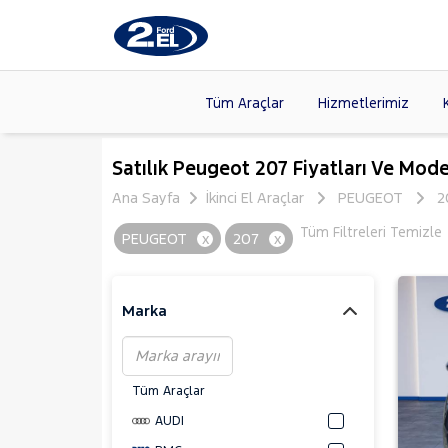
Tüm Araçlar
Hizmetlerimiz
Markalar
>
FORD
(89
Satılık Peugeot 207 Fiyatları Ve Mode
VOLKSW
Ana Sayfa
İkinci El Araçlar
PEUGEOT
2
Modeller
>
CITROE
Tüm Filtreleri Temizle
PEUGEOT
x
207
x
Kasalar
>
TOYOTA
SKODA
(
Marka
Tüm Araçlar
AUDI