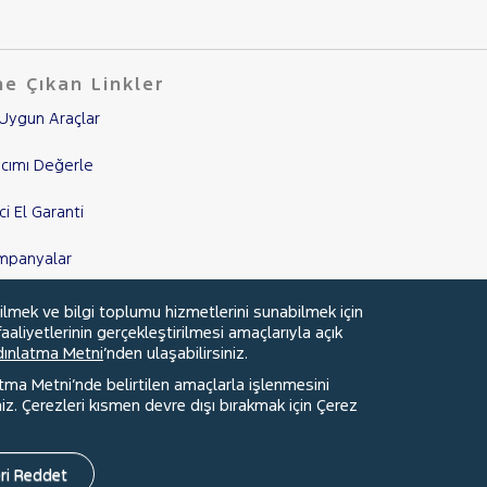
e Çıkan Linkler
Uygun Araçlar
cımı Değerle
nci El Garanti
mpanyalar
edi Hesaplama & Başvuru
ilmek ve bilgi toplumu hizmetlerini sunabilmek için
aaliyetlerinin gerçekleştirilmesi amaçlarıyla açık
ydınlatma Metni
’nden ulaşabilirsiniz.
atma Metni’nde belirtilen amaçlarla işlenmesini
z. Çerezleri kısmen devre dışı bırakmak için Çerez
Faydalı Bağlantılar
Çerez Tercihleri
ri Reddet