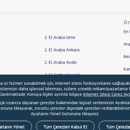
Ön
En 
2. El Araba İzmir
Ara
2. El Araba Ankara
İki
2. El Araba Aydın
Ka
2. El Araba Kocaeli
Kr
yi hizmet sunabilmek için, internet sitesi fonksiyonlarını sağlayab
Tüm Şehirler
, sitemizin daha işlevsel kılınması, sizlere yönelik reklam/pazarlama f
anılmaktadır. Konuya ilişkin ayrıntılı bilgiye
İnternet Sitesi Çerez A
ık rızanıza dayanan çerezler bakımından kişisel verilerinizin Aydınl
una tıklayarak, zorunlu çerezler dışındaki çerezleri reddedebilirsini
l
Hakkımızda
Şartlar & Kişisel Verilerin Korunması
S.S.S.
Ayarlarını Yönet butonuna tıklayınız.
rlarını Yönet
Tüm Çerezleri Kabul Et
Tüm Çerezle