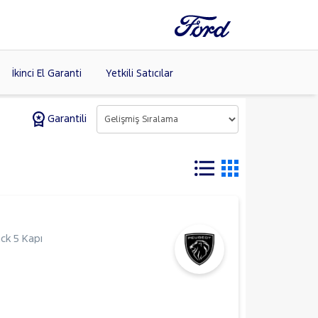
İkinci El Garanti
Yetkili Satıcılar
Garantili
Tüm Markaları
Listele >
(8)
ck 5 Kapı