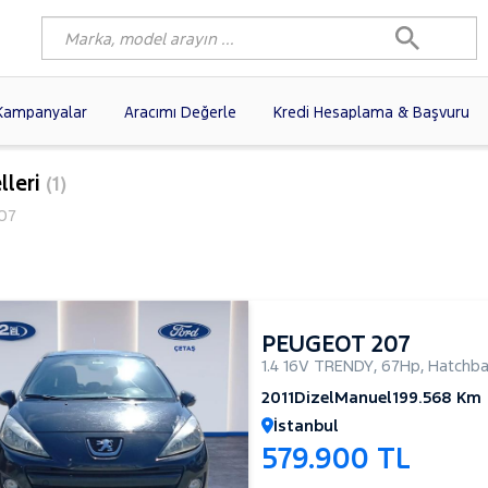
Kampanyalar
Aracımı Değerle
Kredi Hesaplama & Başvuru
3)
FIAT
(102)
RENAULT
(80)
lleri
(1)
AGEN
(61)
OPEL
(56)
PEUGEOT
(38)
07
N
(19)
DACIA
(16)
HYUNDAI
(15)
(14)
VOLVO
(12)
KIA
(11)
10)
AUDI
(10)
MERCEDES-BENZ
PEUGEOT 207
1.4 16V TRENDY
,
67Hp
,
Hatchba
2011
Dizel
Manuel
199.568 Km
İstanbul
579.900 TL