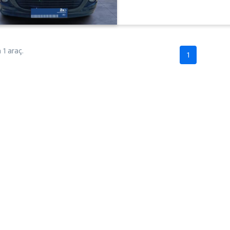
1 araç.
1