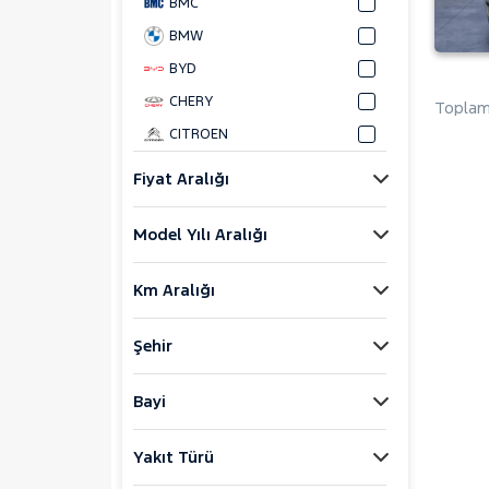
BMC
BMW
BYD
CHERY
Toplam 
CITROEN
CUPRA
Fiyat Aralığı
DACIA
Model Yılı Aralığı
DAIHATSU
FIAT
Km Aralığı
FORD
Foton
Şehir
HONDA
HYUNDAI
Bayi
ISUZU
Yakıt Türü
Iveco