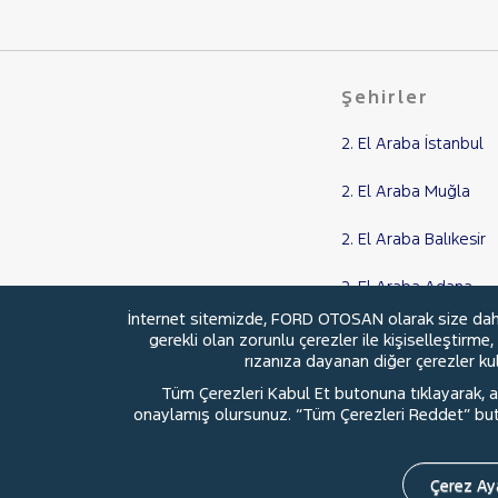
1.4 16V TRENDY
208
3008
Şehirler
308
508
2. El Araba İstanbul
BIPPER
2. El Araba Muğla
BOXER
2. El Araba Balıkesir
EXPERT
EXPERT TRAVELLER
2. El Araba Adana
J9
İnternet sitemizde, FORD OTOSAN olarak size daha i
2. El Araba Samsun
gerekli olan zorunlu çerezler ile kişiselleştirme
PARTNER
rızanıza dayanan diğer çerezler kull
RİFTER
Tüm Çerezleri Kabul Et butonuna tıklayarak, aç
RENAULT
onaylamış olursunuz. “Tüm Çerezleri Reddet” buton
© 2026 Ford Türkiye
Ford Kurumsa
SEAT
SKODA
Çerez Aya