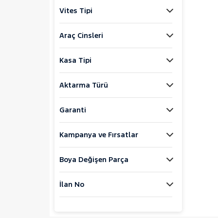
Jaecoo
Vites Tipi
JEEP
KIA
Araç Cinsleri
LANCIA
Kasa Tipi
MAN
MERCEDES-BENZ
Aktarma Türü
MINI
MITSUBISHI
Garanti
MOTORSIKLET
Kampanya ve Fırsatlar
NISSAN
OPEL
Boya Değişen Parça
PEUGEOT
107
İlan No
2008
207