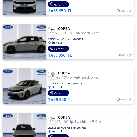
TESLA
Garantili
1.465.950 TL
Karşılaştır
TOGG
TOYOTA
OPEL CORSA
TRAKTÖR
,
,
1.2 T GS
101Hp
Hatchback 5 Kapı
2025
Benzin
Otomatik
20.548 Km
VOLKSWAGEN
İstanbul
Garantili
VOLVO
1.455.950 TL
Karşılaştır
OPEL CORSA
,
,
1.2 T GS
101Hp
Hatchback 5 Kapı
2025
Benzin
Otomatik
17.907 Km
İstanbul
Garantili
1.469.950 TL
Karşılaştır
OPEL CORSA
,
,
1.2 T GS
100Hp
Hatchback 5 Kapı
2025
Benzin
Otomatik
14.283 Km
İstanbul