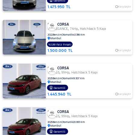
Garantili
1.475.950 TL
Karşılaştır
OPEL CORSA
,
,
1.2 ELEGANCE
74Hp
Hatchback 5 Kapı
2022
Benzin
Otomatik
43.386 Km
İstanbul
%1,99 Faiz Fırsatı
1.500.000 TL
Karşılaştır
OPEL CORSA
,
,
1.2 T GS
99Hp
Hatchback 5 Kapı
2025
Benzin
Otomatik
19.307 Km
İstanbul
Garantili
1.445.940 TL
Karşılaştır
OPEL CORSA
,
,
1.2 T GS
99Hp
Hatchback 5 Kapı
2025
Benzin
Otomatik
20.993 Km
İstanbul
Garantili