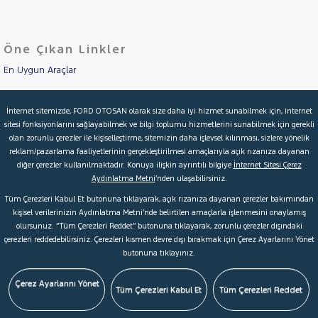
Öne Çıkan Linkler
En Uygun Araçlar
Aracımı Değerle
İnternet sitemizde, FORD OTOSAN olarak size daha iyi hizmet sunabilmek için, internet
sitesi fonksiyonlarını sağlayabilmek ve bilgi toplumu hizmetlerini sunabilmek için gerekli
İkinci El Garanti
olan zorunlu çerezler ile kişiselleştirme, sitemizin daha işlevsel kılınması, sizlere yönelik
reklam/pazarlama faaliyetlerinin gerçekleştirilmesi amaçlarıyla açık rızanıza dayanan
Kampanyalar
diğer çerezler kullanılmaktadır. Konuya ilişkin ayrıntılı bilgiye
İnternet Sitesi Çerez
Aydınlatma Metni
’nden ulaşabilirsiniz.
Kredi Hesaplama & Başvuru
Tüm Çerezleri Kabul Et butonuna tıklayarak, açık rızanıza dayanan çerezler bakımından
kişisel verilerinizin Aydınlatma Metni’nde belirtilen amaçlarla işlenmesini onaylamış
olursunuz. “Tüm Çerezleri Reddet” butonuna tıklayarak, zorunlu çerezler dışındaki
© 2026 Ford Türkiye
Ford Kurumsal
Hakkımızda
çerezleri reddedebilirsiniz. Çerezleri kısmen devre dışı bırakmak için Çerez Ayarlarını Yönet
butonuna tıklayınız.
Şartlar & Kişisel Verilerin Korunması
S.S.S.
Faydalı Bağlantılar
Çerez Tercihleri
Çerez Ayarlarını Yönet
Tüm Çerezleri Kabul Et
Tüm Çerezleri Reddet