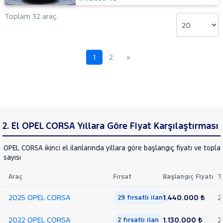
Toplam 32 araç.
1
2
»
2. El OPEL CORSA Yıllara Göre Fiyat Karşılaştırması
OPEL CORSA ikinci el ilanlarında yıllara göre başlangıç fiyatı ve topla
sayısı
Araç
Fırsat
Başlangıç Fiyatı
T
2025 OPEL CORSA
1.440.000 ₺
2
29 fırsatlı ilan
2022 OPEL CORSA
1.130.000 ₺
2
2 fırsatlı ilan