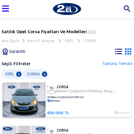
Satılık Opel Corsa Fiyatları Ve Modelleri
(32)
Ana Sayfa
İkinci El Araçlar
OPEL
CORSA
Garantili
Seçili Filtreler
Tümünü Temizle
Marka
OPEL
CORSA
x
x
OPEL CORSA
Tüm
,
,
1.4 TWINPORT ESSENTIA OTOMATIK
99Hp
Hatchback 5 
Araçlar
2013
Benzin
Otomatik
111.810 Km
Batman
AUDI
BMC
650.000 TL
Karşılaştır
BMW
BYD
OPEL CORSA