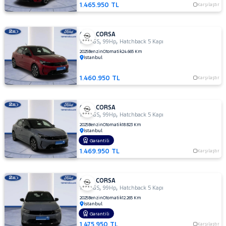
1.465.950 TL
Karşılaştır
OPEL CORSA
,
,
1.2 T GS
99Hp
Hatchback 5 Kapı
2025
Benzin
Otomatik
24.665 Km
İstanbul
1.460.950 TL
Karşılaştır
OPEL CORSA
,
,
1.2 T GS
99Hp
Hatchback 5 Kapı
2025
Benzin
Otomatik
18.823 Km
İstanbul
Garantili
1.469.950 TL
Karşılaştır
OPEL CORSA
,
,
1.2 T GS
99Hp
Hatchback 5 Kapı
2025
Benzin
Otomatik
12.265 Km
İstanbul
Garantili
1.475.950 TL
Karşılaştır