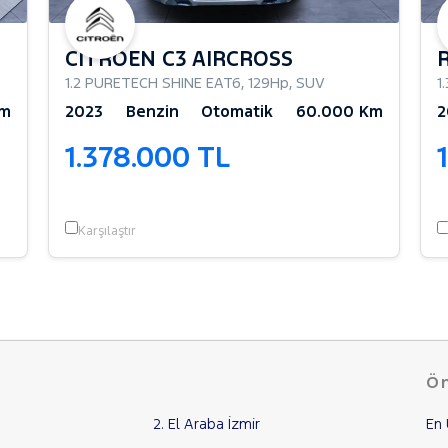
CITROEN C3 AIRCROSS
1.2 PURETECH SHINE EAT6
,
129Hp
,
SUV
1
Km
2023
Benzin
Otomatik
60.000 Km
2
1.378.000 TL
Karşılaştır
Ön
2. El Araba İzmir
En 