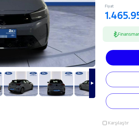
Fiyat
1.465.9
Finansma
Karşılaştır