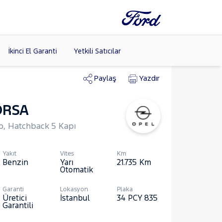
İkinci El Garanti
Yetkili Satıcılar
Paylaş
Yazdır
ORSA
Tüm Markaları
Listele >
Hp, Hatchback 5 Kapı
(8)
Yakıt
Vites
Km
Benzin
Yarı
21.735
Km
Otomatik
Garanti
Lokasyon
Plaka
Üretici
İstanbul
34 PCY 835
Garantili