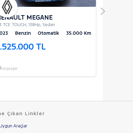
RENAULT MEGANE
JEEP CO
.3 TCE TOUCH
,
138Hp
,
Sedan
1.4 LIMITED
,
023
Benzin
Otomatik
35.000 Km
2018
Ben
1.525.000 TL
1.545.
Karşılaştır
Karşılaştır
e Çıkan Linkler
Uygun Araçlar