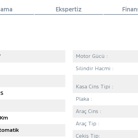
lama
Ekspertiz
Fina
7
Motor Gücü :
Silindir Hacmi :
Kasa Cins Tipi :
GS
Plaka :
Araç Cins :
5 Km
Araç Tip :
Otomatik
Çekiş Tip: