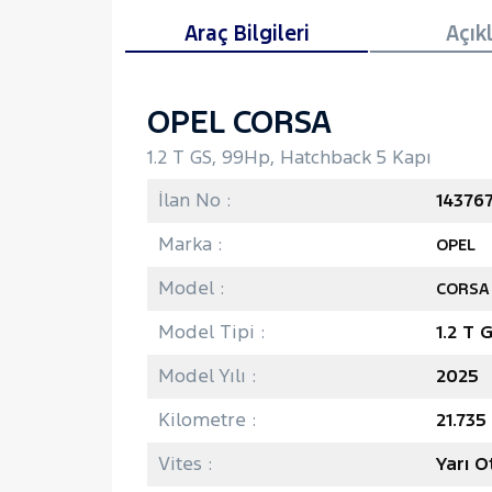
Araç Bilgileri
Açık
OPEL CORSA
1.2 T GS, 99Hp, Hatchback 5 Kapı
İlan No :
14376
Marka :
OPEL
Model :
CORSA
Model Tipi :
1.2 T 
Model Yılı :
2025
Kilometre :
21.73
Vites :
Yarı 