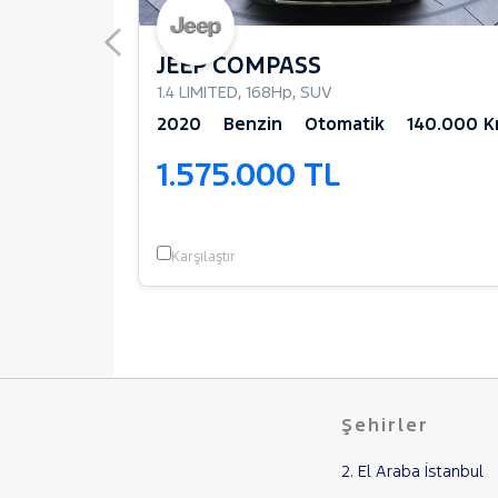
JEEP COMPASS
1.4 LIMITED
,
168Hp
,
SUV
96.500 Km
2020
Benzin
Otomatik
140.000 
1.575.000 TL
Karşılaştır
Şehirler
2. El Araba İstanbul