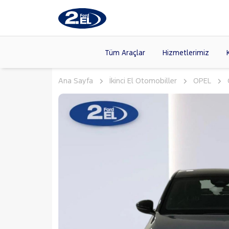
Tüm Araçlar
Hizmetlerimiz
Ana Sayfa
İkinci El Otomobiller
OPEL
Markalar
>
FORD
(89
VOLKSW
Modeller
>
CITROE
Kasalar
>
TOYOTA
SKODA
(