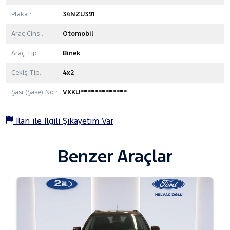
Plaka :
34NZU391
Araç Cins :
Otomobil
Araç Tip :
Binek
Çekiş Tip:
4x2
Şasi (Şase) No :
VXKU*************
İlan ile İlgili Şikayetim Var
Benzer Araçlar