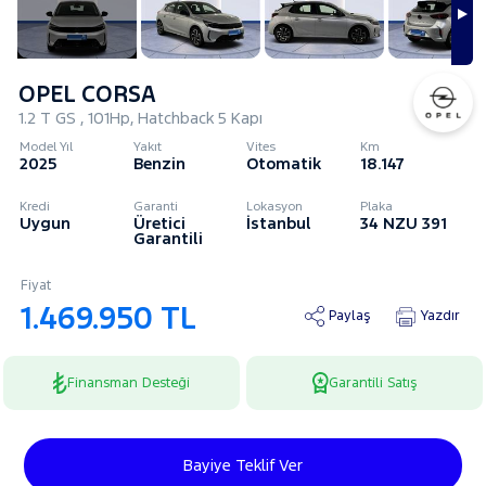
OPEL CORSA
1.2 T GS , 101Hp, Hatchback 5 Kapı
Model Yıl
Yakıt
Vites
Km
2025
Benzin
Otomatik
18.147
Kredi
Garanti
Lokasyon
Plaka
Uygun
Üretici
İstanbul
34 NZU 391
Garantili
Fiyat
1.469.950 TL
Paylaş
Yazdır
Finansman Desteği
Garantili Satış
Bayiye Teklif Ver