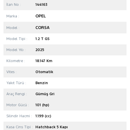
İlan No :
144163
OPEL
Marka :
CORSA
Model :
Model Tipi :
1.2 T GS
Model Yılı :
2025
Kilometre :
18.147 Km
Vites :
Otomatik
Yakıt Türü :
Benzin
Araç Rengi :
Gümüş Gri
Motor Gücü :
101 (hp)
Silindir Hacmi :
1.199 (cc)
Kasa Cins Tipi :
Hatchback 5 Kapı