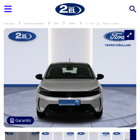
Ana Sayfa
İkinci El Otomobiller
OPEL
CORSA
1.2 T GS
İlan No: 144163
Garantili