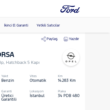
İkinci El Garanti
Yetkili Satıcılar
Paylaş
Yazdır
ORSA
Tüm Markaları
Listele >
0Hp, Hatchback 5 Kapı
(8)
Yakıt
Vites
Km
Benzin
Otomatik
14.283
Km
Garanti
Lokasyon
Plaka
Üretici
İstanbul
34 PDB 480
Garantili