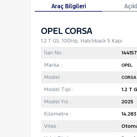
Araç Bilgileri
Açık
OPEL CORSA
1.2 T GS, 100Hp, Hatchback 5 Kapı
İlan No :
144157
Marka :
OPEL
Model :
CORSA
Model Tipi :
1.2 T 
Model Yılı :
2025
Kilometre :
14.28
Vites :
Otoma