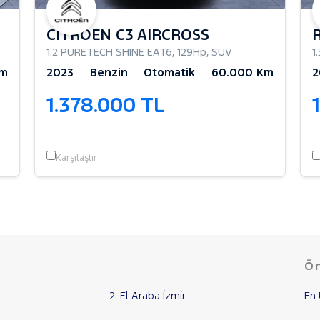
CITROEN C3 AIRCROSS
1.2 PURETECH SHINE EAT6
,
129Hp
,
SUV
1
Km
2023
Benzin
Otomatik
60.000 Km
2
1.378.000 TL
Karşılaştır
Ön
2. El Araba İzmir
En 