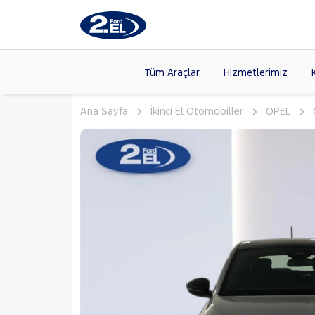
Tüm Araçlar
Hizmetlerimiz
Ana Sayfa
İkinci El Otomobiller
OPEL
Markalar
>
FORD
(89
VOLKSW
Modeller
>
CITROE
Kasalar
>
TOYOTA
SKODA
(