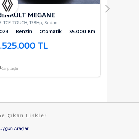
RENAULT MEGANE
JEEP CO
.3 TCE TOUCH
,
138Hp
,
Sedan
1.4 LIMITED
,
023
Benzin
Otomatik
35.000 Km
2018
Ben
1.525.000 TL
1.545.
Karşılaştır
Karşılaştır
e Çıkan Linkler
Uygun Araçlar