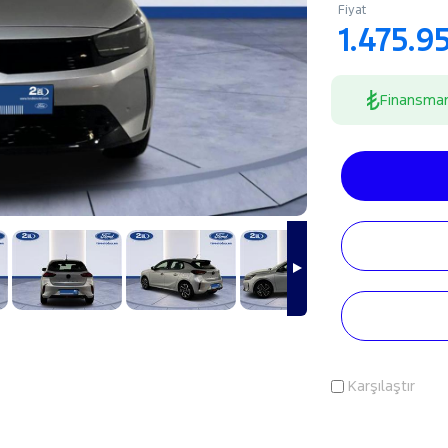
Fiyat
1.475.9
Finansma
Karşılaştır