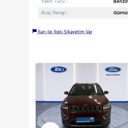
Yakıt Türü :
Benzi
Araç Rengi :
Gümüş
İlan ile İlgili Şikayetim Var