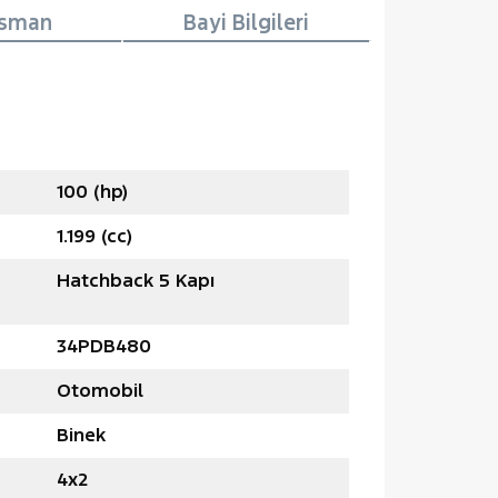
nsman
Bayi Bilgileri
100 (hp)
1.199 (cc)
Hatchback 5 Kapı
34PDB480
Otomobil
Binek
4x2