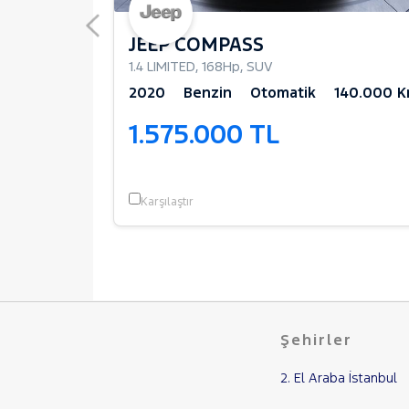
JEEP COMPASS
1.4 LIMITED
,
168Hp
,
SUV
96.500 Km
2020
Benzin
Otomatik
140.000 
1.575.000 TL
Karşılaştır
Şehirler
2. El Araba İstanbul