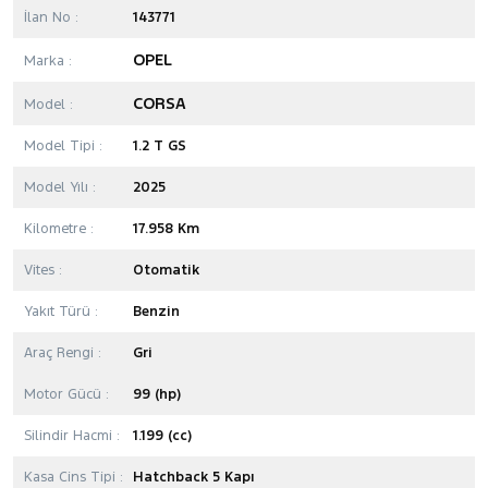
İlan No :
143771
OPEL
Marka :
CORSA
Model :
Model Tipi :
1.2 T GS
Model Yılı :
2025
Kilometre :
17.958 Km
Vites :
Otomatik
Yakıt Türü :
Benzin
Araç Rengi :
Gri
Motor Gücü :
99 (hp)
Silindir Hacmi :
1.199 (cc)
Kasa Cins Tipi :
Hatchback 5 Kapı