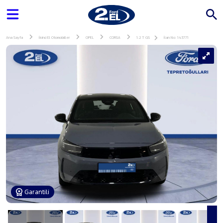
Ana Sayfa
İkinci El Otomobiller
OPEL
CORSA
1.2 T GS
İlan No: 143771
Garantili