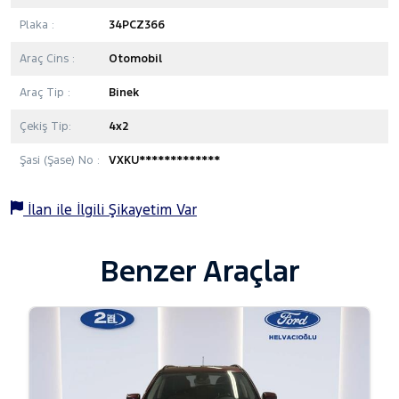
Plaka :
34PCZ366
Araç Cins :
Otomobil
Araç Tip :
Binek
Çekiş Tip:
4x2
Şasi (Şase) No :
VXKU*************
İlan ile İlgili Şikayetim Var
Benzer Araçlar