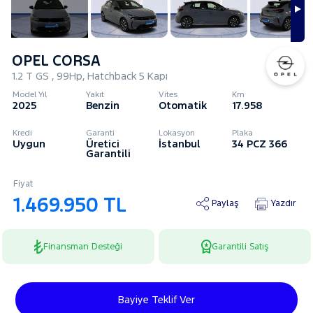
OPEL CORSA
1.2 T GS , 99Hp, Hatchback 5 Kapı
Model Yıl
Yakıt
Vites
Km
2025
Benzin
Otomatik
17.958
Kredi
Garanti
Lokasyon
Plaka
Uygun
Üretici
İstanbul
34 PCZ 366
Garantili
Fiyat
1.469.950 TL
Paylaş
Yazdır
Finansman Desteği
Garantili Satış
Bayiye Teklif Ver