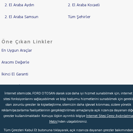
2. El Araba Aydın
2. El Araba Kocaeli
2. El Araba Samsun
Tüm Şehirler
Öne Çıkan Linkler
En Uygun Araçlar
Aracımı Değerle
İkinci El Garanti
Kampanyalar
İnternet sitemizde, FORD OTOSAN olarak size daha iyi hizmet sunabilmek için, internet
Kredi Hesaplama & Başvuru
sitesi fonksiyonlarını sağlayabilmek ve bilgi toplumu hizmetlerini sunabilmek için gerekl
olan zorunlu çerezler ile kişiselleştirme, sitemizin daha işlevsel kılınması, sizlere yönelik
reklam/pazarlama faaliyetlerinin gerçekleştirilmesi amaçlarıyla açık rızanıza dayanan diğ
çerezler kullanılmaktadır. Konuya ilişkin ayrıntılı bilgiye
İnternet Sitesi Çerez Aydınlatma
© 2026 Ford Türkiye
Ford Kurumsal
Hakkımızda
Metni
’nden ulaşabilirsiniz.
Şartlar & Kişisel Verilerin Korunması
S.S.S.
Faydalı Bağlantılar
Tüm Çerezleri Kabul Et butonuna tıklayarak, açık rızanıza dayanan çerezler bakımından