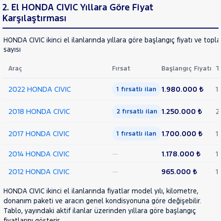
KIA
2. El HONDA CIVIC Yıllara Göre Fiyat
LANCIA
Karşılaştırması
RAMA
YAP
MAN
MERCEDES-
HONDA CIVIC ikinci el ilanlarında yıllara göre başlangıç fiyatı ve topl
sayısı
BENZ
MINI
Araç
Fırsat
Başlangıç Fiyatı
T
MITSUBISHI
2022 HONDA CIVIC
1.980.000 ₺
1
MOTORSIKLET
1 fırsatlı ilan
NISSAN
2018 HONDA CIVIC
1.250.000 ₺
2
2 fırsatlı ilan
OPEL
2017 HONDA CIVIC
1.700.000 ₺
1
PEUGEOT
1 fırsatlı ilan
RENAULT
2014 HONDA CIVIC
—
1.178.000 ₺
1
SEAT
2012 HONDA CIVIC
—
965.000 ₺
1
SKODA
HONDA CIVIC ikinci el ilanlarında fiyatlar model yılı, kilometre,
SSANGYONG
donanım paketi ve aracın genel kondisyonuna göre değişebilir.
SUBARU
Tablo, yayındaki aktif ilanlar üzerinden yıllara göre başlangıç
fiyatlarını gösterir.