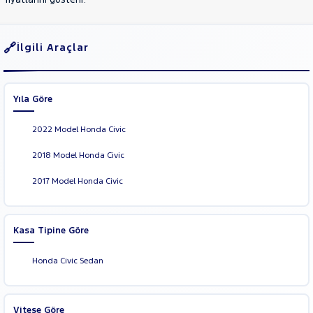
TESLA
TOGG
TOYOTA
İlgili Araçlar
TRAKTÖR
VOLKSWAGEN
Yıla Göre
VOLVO
2022 Model Honda Civic
2018 Model Honda Civic
2017 Model Honda Civic
Kasa Tipine Göre
Honda Civic Sedan
Vitese Göre