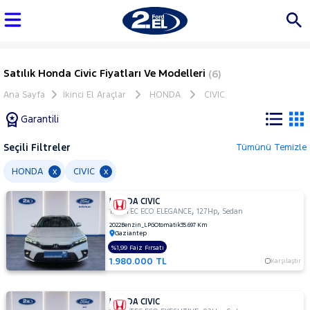
Satılık Honda Civic Fiyatları Ve Modelleri
(6)
Ana Sayfa
İkinci El Araçlar
HONDA
CIVIC
Garantili
Seçili Filtreler
Tümünü Temizle
Marka
HONDA
CIVIC
x
x
HONDA CIVIC
Tüm
,
,
1.5 VTEC ECO ELEGANCE
127Hp
Sedan
Araçlar
2022
Benzin_LPG
Otomatik
35.697 Km
Gaziantep
AUDI
%1,99 Faiz Fırsatı
BMC
1.980.000 TL
Karşılaştır
BMW
BYD
HONDA CIVIC