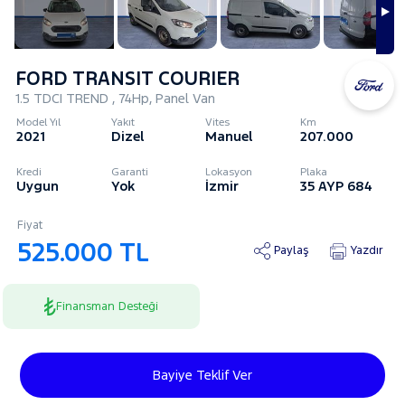
FORD TRANSIT COURIER
1.5 TDCI TREND , 74Hp, Panel Van
Model Yıl
Yakıt
Vites
Km
2021
Dizel
Manuel
207.000
Kredi
Garanti
Lokasyon
Plaka
Uygun
Yok
İzmir
35 AYP 684
Fiyat
525.000 TL
Paylaş
Yazdır
Finansman Desteği
Bayiye Teklif Ver