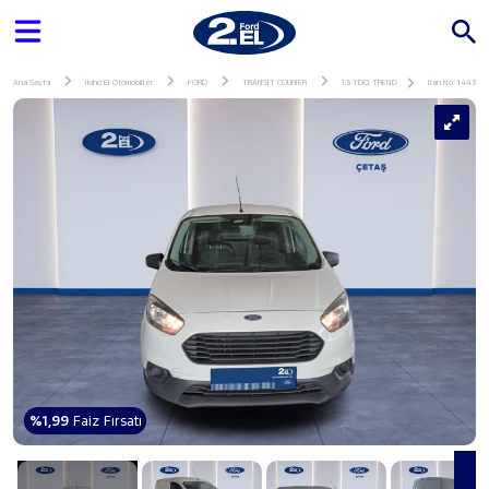
Ana Sayfa
İkinci El Otomobiller
FORD
TRANSIT COURIER
1.5 TDCI TREND
İlan No: 144318
%1,99
Faiz Fırsatı