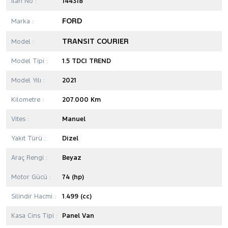
İlan No :
144318
FORD
Marka :
TRANSIT COURIER
Model :
Model Tipi :
1.5 TDCI TREND
Model Yılı :
2021
Kilometre :
207.000 Km
Vites :
Manuel
Yakıt Türü :
Dizel
Araç Rengi :
Beyaz
Motor Gücü :
74 (hp)
Silindir Hacmi :
1.499 (cc)
Kasa Cins Tipi :
Panel Van