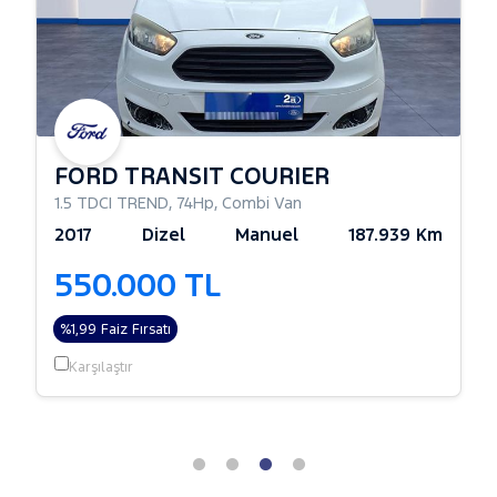
FORD TRANSIT COURIER
1.5 TDCI TREND
,
74Hp
,
Combi Van
2017
Dizel
Manuel
187.939 Km
550.000 TL
%1,99 Faiz Fırsatı
Karşılaştır