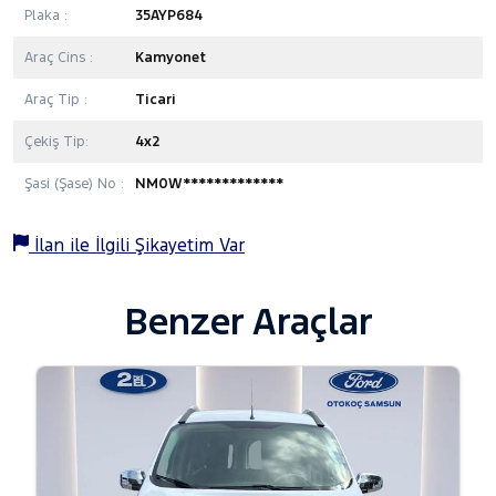
Plaka :
35AYP684
Araç Cins :
Kamyonet
Araç Tip :
Ticari
Çekiş Tip:
4x2
Şasi (Şase) No :
NM0W*************
İlan ile İlgili Şikayetim Var
Benzer Araçlar