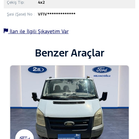
Çekiş Tip:
4x2
Şasi (Şase) No :
VF1V*************
İlan ile İlgili Şikayetim Var
Benzer Araçlar