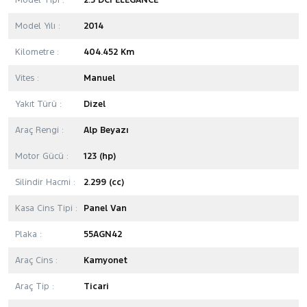
Model Tipi :
2.3 DCI ELEGANCE
Model Yılı :
2014
Kilometre :
404.452 Km
Vites :
Manuel
Yakıt Türü :
Dizel
Araç Rengi :
Alp Beyazı
Motor Gücü :
123 (hp)
Silindir Hacmi :
2.299 (cc)
Kasa Cins Tipi :
Panel Van
Plaka :
55AGN42
Araç Cins :
Kamyonet
Araç Tip :
Ticari