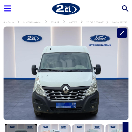
Ana Sayfa
İkinci El Otomobiller
RENAULT
MASTER
2.3 DCI ELEGANCE
İlan No: 142240