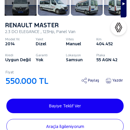
RENAULT MASTER
2.3 DCI ELEGANCE , 123Hp, Panel Van
Model Yıl
Yakıt
Vites
Km
2014
Dizel
Manuel
404.452
Kredi
Garanti
Lokasyon
Plaka
Uygun Değil
Yok
Samsun
55 AGN 42
Fiyat
550.000 TL
Paylaş
Yazdır
Bayiye Teklif Ver
Araçla İlgileniyorum