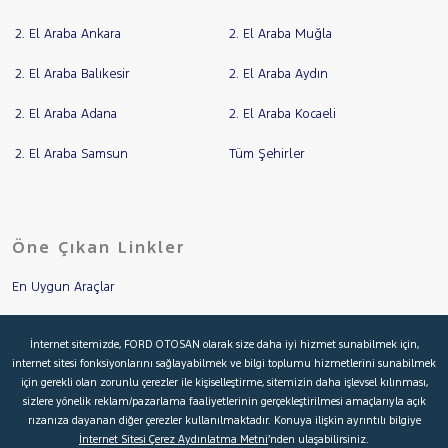
2. El Araba Ankara
2. El Araba Muğla
2. El Araba Balıkesir
2. El Araba Aydın
2. El Araba Adana
2. El Araba Kocaeli
2. El Araba Samsun
Tüm Şehirler
Öne Çıkan Linkler
En Uygun Araçlar
Aracımı Değerle
İnternet sitemizde, FORD OTOSAN olarak size daha iyi hizmet sunabilmek için,
internet sitesi fonksiyonlarını sağlayabilmek ve bilgi toplumu hizmetlerini sunabilmek
İkinci El Garanti
için gerekli olan zorunlu çerezler ile kişiselleştirme, sitemizin daha işlevsel kılınması,
sizlere yönelik reklam/pazarlama faaliyetlerinin gerçekleştirilmesi amaçlarıyla açık
Kampanyalar
rızanıza dayanan diğer çerezler kullanılmaktadır. Konuya ilişkin ayrıntılı bilgiye
İnternet Sitesi Çerez Aydınlatma Metni
’nden ulaşabilirsiniz.
Kredi Hesaplama & Başvuru