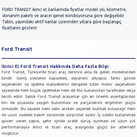
NISSAN
FORD TRANSIT ikinci el ilanlarında fiyatlar model yılı, kilometre,
OPEL
donanım paketi ve aracın genel kondisyonuna göre değişebilir.
PEUGEOT
Tablo, yayındaki aktif ilanlar üzerinden yıllara göre başlangıç
fiyatlarını gösterir.
RENAULT
SEAT
SKODA
Ford Transit
SSANGYONG
İkinci El Ford Transit Hakkında Daha Fazla Bilgi
SUBARU
Ford Transit, Türkiye’de ticari araç denince akla ilk gelen modellerden
TESLA
biridir. Geniş yükleme kapasitesi, dayanıklı altyapısı, farklı gövde
seçenekleri ve işletme maliyetlerini dengede tutan motor seçenekleri
TOYOTA
sayesinde hem küçük işletmeler hem de filo kullanıcıları tarafından sıkça
TRAKTÖR
tercih edilir. Satılık Ford Transit arayanlar için en önemli avantajlardan
biri de piyasada yaygın bulunması ve parça/servis erişiminin güçlü
VOLKSWAGEN
olmasıdır. Bu sayede hem satın alırken seçenek bulmak kolaylaşır hem
VOLVO
de uzun vadede bakım sürecinde sürprizler azalır. İş odaklı kullanımda
güven veren yapısı, şehir içinde pratik sürüş sunması ve uzun yol
performansıyla ikinci el ticari araç arayışında güçlü bir alternatif
oluşturur.