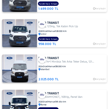
M
%1,99 Faiz Fırsatı
330
1.499.000 TL
Karşılaştır
S
330 S
KAMYONET
FORD TRANSIT
,
,
330 S
125Hp
Tek Kabin Pick Up
330S
2020
Dizel
Manuel
128.000 Km
KAMYONET
İzmir
350
%1,99 Faiz Fırsatı
E
958.000 TL
Karşılaştır
350
ED
FORD TRANSIT
350
,
,
440 E 14+1 Minibüs Tek Arka Teker Delux
121Hp
Combi Va
ED
2024
Dizel
Manuel
38.000 Km
VAN
İstanbul
350
2.025.000 TL
L
Karşılaştır
350 L
DURATORQ
FORD TRANSIT
ÇİFT KABİN
,
,
350L KAMYONET
168Hp
Panel Van
350
2020
Dizel
Manuel
181.454 Km
Bursa
LF