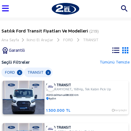
Satılık Ford Transit Fiyatları Ve Modelleri
(219)
Ana Sayfa
İkinci El Araçlar
FORD
TRANSIT
Garantili
Seçili Filtreler
Tümünü Temizle
Marka
FORD
TRANSIT
x
x
FORD TRANSIT
Tüm
,
,
350L KAMYONET
168Hp
Tek Kabin Pick Up
Araçlar
2021
Dizel
Manuel
88.000 Km
Aydın
AUDI
BMC
1.500.000 TL
Karşılaştır
BMW
BYD
FORD TRANSIT