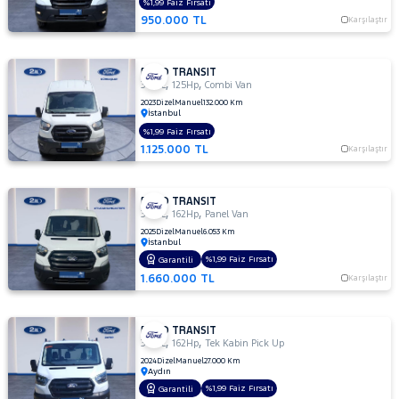
%1,99 Faiz Fırsatı
350
950.000 TL
Karşılaştır
M
350
M
FORD TRANSIT
ÇİFT
,
,
350 L
125Hp
Combi Van
KABİN
2023
Dizel
Manuel
132.000 Km
İstanbul
350 M
%1,99 Faiz Fırsatı
KAMYONET
1.125.000 TL
Karşılaştır
350
M
VAN
FORD TRANSIT
2.2
,
,
350 L
162Hp
Panel Van
350
2025
Dizel
Manuel
6.053 Km
İstanbul
MF
%1,99 Faiz Fırsatı
Garantili
350
1.660.000 TL
Karşılaştır
MF
VAN
350ED
FORD TRANSIT
KAMYONET
,
,
350 L
162Hp
Tek Kabin Pick Up
350L
2024
Dizel
Manuel
27.000 Km
Aydın
KAMYONET
%1,99 Faiz Fırsatı
Garantili
410 L