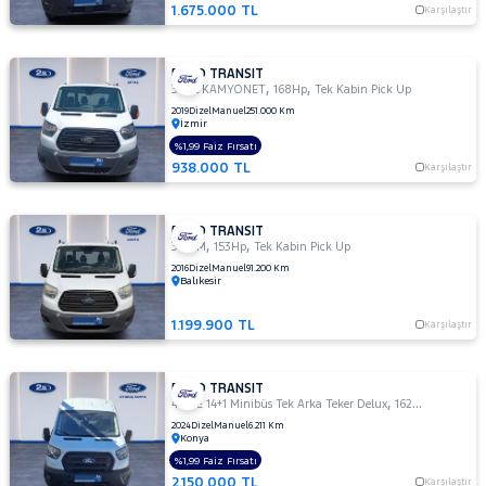
1.675.000 TL
Karşılaştır
MINIBUS
14+1 135
DELUX
FORD TRANSIT
,
,
410 L VAN
350L KAMYONET
168Hp
Tek Kabin Pick Up
AMBULANS
2019
Dizel
Manuel
251.000 Km
İzmir
410 L
%1,99 Faiz Fırsatı
VAN
938.000 TL
Karşılaştır
YÜKSEK
TAVAN
430 ED
FORD TRANSIT
EKSTRA
,
,
350 M
153Hp
Tek Kabin Pick Up
UZUN
2016
Dizel
Manuel
91.200 Km
Balıkesir
ŞASI
ÇIFT
ARKA
1.199.900 TL
Karşılaştır
TEKER
440 E
FORD TRANSIT
14+1
,
,
440 E 14+1 Minibüs Tek Arka Teker Delux
162Hp
MPV
Minibüs
2024
Dizel
Manuel
6.211 Km
Tek
Konya
Arka
%1,99 Faiz Fırsatı
Teker
2.150.000 TL
Karşılaştır