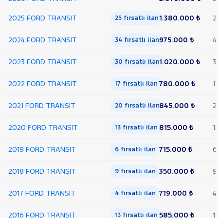
350 M
2025 FORD TRANSIT
1.380.000 ₺
2
KASALI
25 fırsatlı ilan
VAN
300
2024 FORD TRANSIT
975.000 ₺
4
34 fırsatlı ilan
SF
FWD
2023 FORD TRANSIT
1.020.000 ₺
3
30 fırsatlı ilan
VAN
350 E
2022 FORD TRANSIT
780.000 ₺
1
17 fırsatlı ilan
EKSTRA
UZUN
2021 FORD TRANSIT
845.000 ₺
2
ŞASI
20 fırsatlı ilan
VAN
2020 FORD TRANSIT
350
815.000 ₺
1
13 fırsatlı ilan
L
VAN
2019 FORD TRANSIT
715.000 ₺
6
6 fırsatlı ilan
350 L
YÜKSEK
2018 FORD TRANSIT
350.000 ₺
9
9 fırsatlı ilan
TAVAN
TRANSIT
2017 FORD TRANSIT
719.000 ₺
4
4 fırsatlı ilan
CONNECT
TRANSIT
COURIER
TRANSIT
2016 FORD TRANSIT
585.000 ₺
1
13 fırsatlı ilan