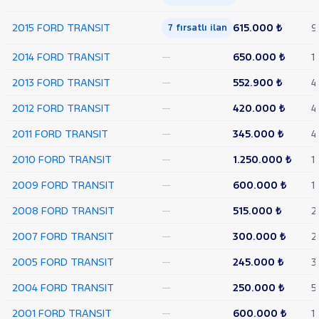
CUSTOM
Foton
2015 FORD TRANSIT
615.000 ₺
9
7 fırsatlı ilan
HONDA
2014 FORD TRANSIT
—
650.000 ₺
1
HYUNDAI
2013 FORD TRANSIT
—
552.900 ₺
4
ISUZU
2012 FORD TRANSIT
—
420.000 ₺
4
Iveco
Jaecoo
2011 FORD TRANSIT
—
345.000 ₺
4
JEEP
2010 FORD TRANSIT
—
1.250.000 ₺
1
KIA
2009 FORD TRANSIT
—
600.000 ₺
1
LANCIA
2008 FORD TRANSIT
—
515.000 ₺
2
MAN
MERCEDES-
2007 FORD TRANSIT
—
300.000 ₺
2
BENZ
MINI
2005 FORD TRANSIT
—
245.000 ₺
3
MITSUBISHI
2004 FORD TRANSIT
—
250.000 ₺
5
MOTORSIKLET
2001 FORD TRANSIT
—
600.000 ₺
1