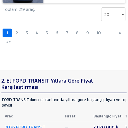
Delux
Toplam 219 araç.
440 E
16+1
Minibüs
Tek
Arka
1
2
3
4
5
6
7
8
9
10
…
»
Teker
»»
DLux
440 E
16+1
Minibüs
Tek
Arka
Teker
2. El FORD TRANSIT Yıllara Göre Fiyat
Trend
Karşılaştırması
460 ED
16+1
Minibüs
FORD TRANSIT ikinci el ilanlarında yıllara göre başlangıç fiyatı ve to
Trend
sayısı
Çift
Arka
Araç
Fırsat
Başlangıç Fiyatı
T
Teker
2026 FORD TRANSIT
—
2.070.000 ₺
3
KAMYONET