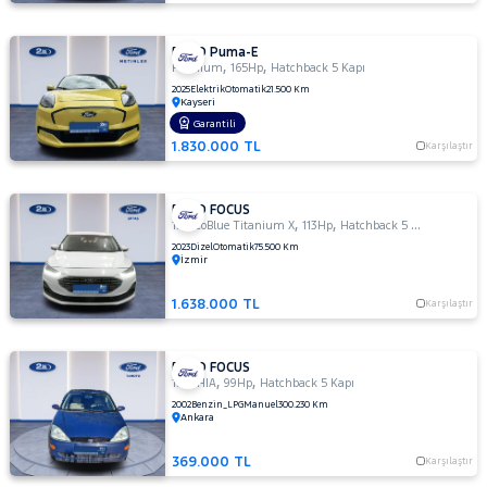
FORD Puma-E
,
,
Premium
165Hp
Hatchback 5 Kapı
2025
Elektrik
Otomatik
21.500 Km
Kayseri
Garantili
1.830.000 TL
Karşılaştır
FORD FOCUS
,
,
1.5 EcoBlue Titanium X
113Hp
Hatchback 5 Kapı
2023
Dizel
Otomatik
75.500 Km
İzmir
1.638.000 TL
Karşılaştır
FORD FOCUS
,
,
1.6 GHIA
99Hp
Hatchback 5 Kapı
2002
Benzin_LPG
Manuel
300.230 Km
Ankara
369.000 TL
Karşılaştır