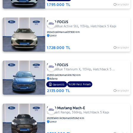
1.795.000 TL
TRAKTÖR
Karşılaştır
VOLKSWAGEN
FORD FOCUS
VOLVO
,
,
1.5 EcoBlue Active Stil
113Hp
Hatchback 5 Kapı
2024
Dizel
Manuel
37.500 Km
İzmir
1.728.000 TL
Karşılaştır
FORD FOCUS
,
,
1.5 EcoBlue Titanium X
113Hp
Hatchback 5 Kapı
2025
Dizel
Otomatik
16.762 Km
Adana
%1,99 Faiz Fırsatı
Garantili
2.135.000 TL
Karşılaştır
FORD Mustang Mach-E
,
,
Standart Range
366Hp
Hatchback 5 Kapı
2023
Elektrik
Otomatik
15.843 Km
İzmir