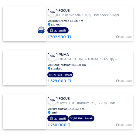
FORD FOCUS
,
,
1.5 EcoBlue Active Stil
113Hp
Hatchback 5 Kapı
2023
Dizel
Otomatik
51.900 Km
Balıkesir
Garantili
1.702.900 TL
Karşılaştır
FORD PUMA
,
,
1.0L ECOBOOST ST-LINE OTOMATİK
122Hp
Hatchback 5 
2020
Benzin
Otomatik
26.850 Km
İstanbul
%1,99 Faiz Fırsatı
1.529.000 TL
Karşılaştır
FORD FOCUS
,
,
1.0 EcoBoost GTDi Titanium Stil
122Hp
Hatchback 5 Kapı
2023
Benzin
Manuel
53.048 Km
İzmir
%1,99 Faiz Fırsatı
Garantili
1.250.000 TL
Karşılaştır