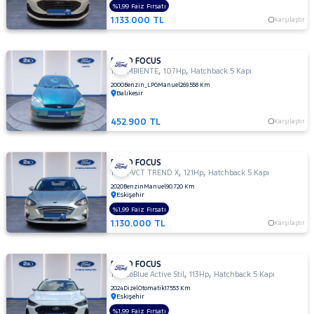
MERCEDES-
%1,99 Faiz Fırsatı
1.133.000 TL
BENZ
Karşılaştır
MINI
MITSUBISHI
FORD FOCUS
,
,
1.6 AMBIENTE
107Hp
Hatchback 5 Kapı
MOTORSIKLET
2000
Benzin_LPG
Manuel
269.558 Km
Balıkesir
NISSAN
OPEL
452.900 TL
Karşılaştır
PEUGEOT
RENAULT
FORD FOCUS
,
,
1.5 TI-VCT TREND X
121Hp
Hatchback 5 Kapı
SEAT
2020
Benzin
Manuel
90.720 Km
Eskişehir
SKODA
%1,99 Faiz Fırsatı
SSANGYONG
1.130.000 TL
Karşılaştır
SUBARU
TESLA
FORD FOCUS
,
,
1.5 EcoBlue Active Stil
113Hp
Hatchback 5 Kapı
TOGG
2024
Dizel
Otomatik
17.553 Km
Eskişehir
TOYOTA
%1,99 Faiz Fırsatı