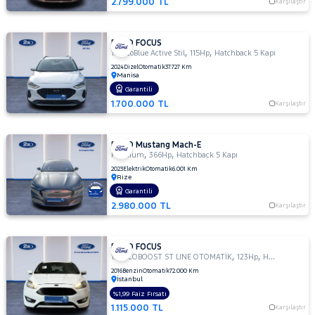
2.799.000 TL
Karşılaştır
FORD FOCUS
,
,
1.5 EcoBlue Active Stil
115Hp
Hatchback 5 Kapı
2024
Dizel
Otomatik
37.727 Km
Manisa
Garantili
1.700.000 TL
Karşılaştır
FORD Mustang Mach-E
,
,
Premium
366Hp
Hatchback 5 Kapı
2023
Elektrik
Otomatik
6.001 Km
Rize
Garantili
2.980.000 TL
Karşılaştır
FORD FOCUS
,
,
1.0 ECOBOOST ST LINE OTOMATİK
123Hp
Hatchback 5 Kapı
2016
Benzin
Otomatik
72.000 Km
İstanbul
%1,99 Faiz Fırsatı
1.115.000 TL
Karşılaştır