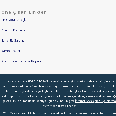
Öne Çıkan Linkler
En Uygun Araçlar
Aracımı Değerle
İkinci El Garanti
Kampanyalar
Kredi Hesaplama & Başvuru
© 2026 Ford Türkiye
Ford Kurumsal
Hakkımızda
İnternet sitemizde, FORD OTOSAN olarak size daha iyi hizmet sunabilmek için, internet
sitesi fonksiyonlarını sağlayabilmek ve bilgi toplumu hizmetlerini sunabilmek için gerekl
Şartlar & Kişisel Verilerin Korunması
S.S.S.
Faydalı Bağlantılar
olan zorunlu çerezler ile kişiselleştirme, sitemizin daha işlevsel kılınması, sizlere yönelik
reklam/pazarlama faaliyetlerinin gerçekleştirilmesi amaçlarıyla açık rızanıza dayanan diğ
Çerez Tercihleri
çerezler kullanılmaktadır. Konuya ilişkin ayrıntılı bilgiye
İnternet Sitesi Çerez Aydınlatma
Metni
’nden ulaşabilirsiniz.
Tüm Çerezleri Kabul Et butonuna tıklayarak, açık rızanıza dayanan çerezler bakımından