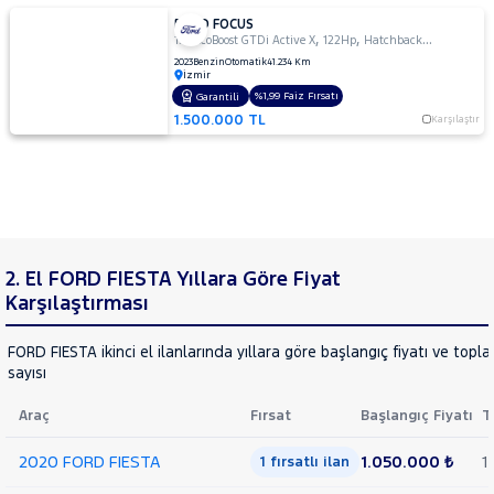
FORD FOCUS
,
,
1.0 EcoBoost GTDi Active X
122Hp
Hatchback 5 Kapı
2023
Benzin
Otomatik
41.234 Km
İzmir
%1,99 Faiz Fırsatı
Garantili
1.500.000 TL
Karşılaştır
2. El FORD FIESTA Yıllara Göre Fiyat
Karşılaştırması
FORD FIESTA ikinci el ilanlarında yıllara göre başlangıç fiyatı ve topl
sayısı
Araç
Fırsat
Başlangıç Fiyatı
T
2020 FORD FIESTA
1.050.000 ₺
1
1 fırsatlı ilan