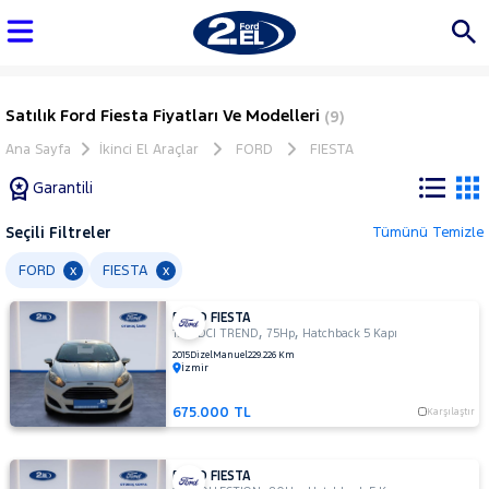
Satılık Ford Fiesta Fiyatları Ve Modelleri
(9)
Ana Sayfa
İkinci El Araçlar
FORD
FIESTA
Garantili
Seçili Filtreler
Tümünü Temizle
Marka
FORD
FIESTA
x
x
FORD FIESTA
Tüm
,
,
1.5 TDCI TREND
75Hp
Hatchback 5 Kapı
Araçlar
2015
Dizel
Manuel
229.226 Km
İzmir
AUDI
BMC
675.000 TL
Karşılaştır
BMW
BYD
FORD FIESTA