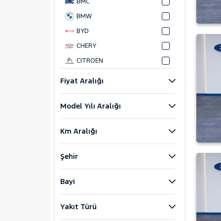
BMC
BMW
BYD
CHERY
CITROEN
CUPRA
Fiyat Aralığı
DACIA
Model Yılı Aralığı
DAIHATSU
FIAT
Km Aralığı
FORD
Bronco Sport
Şehir
C-MAX
ECOSPORT
Bayi
E-Tourneo Courier
Yakıt Türü
E-Transit