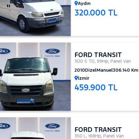
Aydın
320.000 TL
FORD TRANSIT
300 S TD
,
99Hp
,
Panel Van
2010
Dizel
Manuel
306.140 Km
İzmir
459.900 TL
FORD TRANSIT
350 L
,
168Hp
,
Panel Van