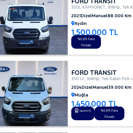
FORD TRANSIT
350L KAMYONET
,
168Hp
,
Tek K
2021
Dizel
Manuel
88.000 Km
Aydın
1.500.000 TL
%1,99 Faiz
Fırsatı
FORD TRANSIT
350 LF
,
168Hp
,
Tek Kabin Pick 
2024
Dizel
Manuel
39.000 Km
Muğla
1.450.000 TL
%1,99 Faiz
Garantili
Fırsatı