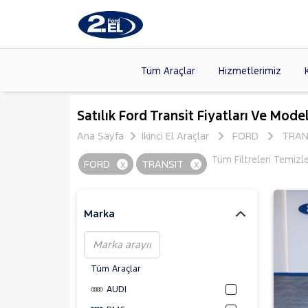
Tüm Araçlar
Hizmetlerimiz
Markalar
>
FORD
(88
Satılık Ford Transit Fiyatları Ve Model
VOLKSW
Ana Sayfa
İkinci El Araçlar
FORD
TRAN
Modeller
>
HYUNDA
Tüm Filtreleri Temizl
FORD
x
TRANSIT
x
Kasalar
>
DACIA
(13
SKODA
(
Marka
Tüm Araçlar
AUDI