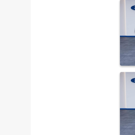
HONDA
HYUNDAI
ISUZU
Iveco
Jaecoo
JEEP
KIA
LANCIA
MAN
MERCEDES-BENZ
MINI
MITSUBISHI
MOTORSIKLET
NISSAN
OPEL