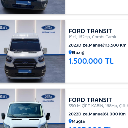
FORD TRANSIT
19+1
,
162Hp
,
Combi Camlı
2023
Dizel
Manuel
113.500 Km
Elazığ
1.500.000 TL
FORD TRANSIT
350 M ÇİFT KABİN
,
168Hp
,
Çift
2022
Dizel
Manuel
61.000 Km
Muğla