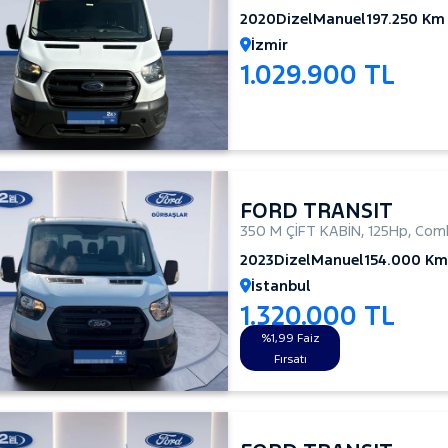
2020
Dizel
Manuel
197.250 Km
İzmir
1.029.900 TL
FORD TRANSIT
350 M ÇİFT KABİN
,
125Hp
,
Comb
2023
Dizel
Manuel
154.000 Km
İstanbul
1.320.000 TL
%1,99 Faiz
Fırsatı