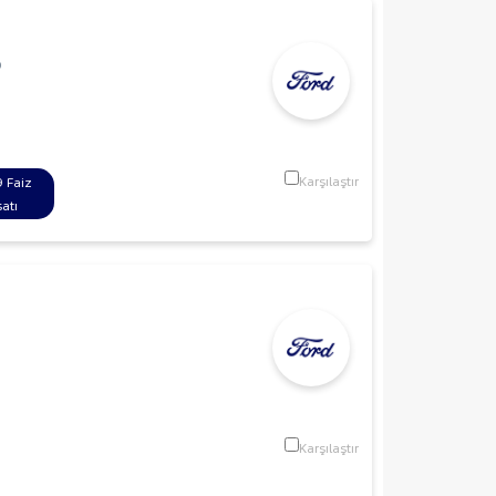
p
Karşılaştır
 Faiz
satı
Karşılaştır