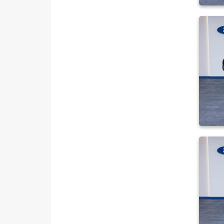
PEUGEOT
RENAULT
SEAT
SKODA
SSANGYONG
SUBARU
TESLA
TOGG
TOYOTA
TRAKTÖR
VOLKSWAGEN
VOLVO