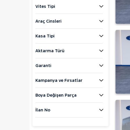
Explorer-E
Vites Tipi
F
FIESTA
Araç Cinsleri
FOCUS
Kasa Tipi
KUGA
MONDEO
Aktarma Türü
Mustang Mach-E
PUMA
Garanti
Puma-E
Kampanya ve Fırsatlar
RANGER
RANGER RAPTOR
Boya Değişen Parça
TOURNEO CONNECT
TOURNEO COURIER
İlan No
TOURNEO COURIER JOURNEY
TOURNEO CUSTOM