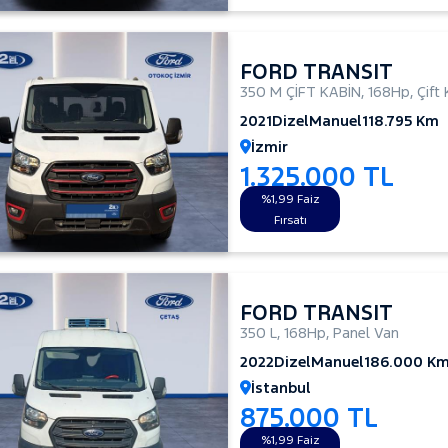
FORD TRANSIT
350 M ÇİFT KABİN
,
168Hp
,
Çift
2021
Dizel
Manuel
118.795 Km
İzmir
1.325.000 TL
%1,99 Faiz
Fırsatı
FORD TRANSIT
350 L
,
168Hp
,
Panel Van
2022
Dizel
Manuel
186.000 K
İstanbul
875.000 TL
%1,99 Faiz