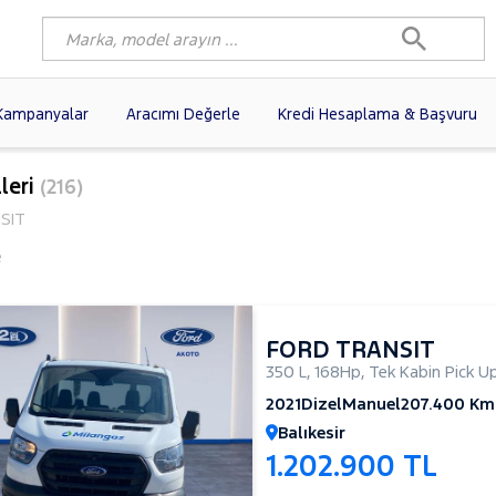
Kampanyalar
Aracımı Değerle
Kredi Hesaplama & Başvuru
3)
FIAT
(99)
RENAULT
(77)
leri
(216)
AGEN
(56)
OPEL
(55)
PEUGEOT
(35)
SIT
I
(19)
CITROEN
(17)
TOYOTA
(14)
e
)
KIA
(12)
VOLVO
(11)
9)
NISSAN
(9)
AUDI
(9)
FORD TRANSIT
350 L
,
168Hp
,
Tek Kabin Pick U
2021
Dizel
Manuel
207.400 Km
Balıkesir
1.202.900 TL