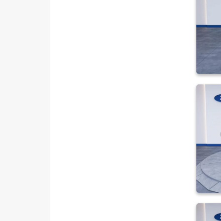
350 ED VAN
350 L
350 L DURATORQ ÇİFT KABİN
350 LF
350 M
350 M ÇİFT KABİN
350 M KAMYONET
350 M VAN 2.2
350 MF
350 MF VAN
350ED KAMYONET
350L KAMYONET
410 L MINIBUS 14+1 135 DELUX
410 L VAN AMBULANS
410 L VAN YÜKSEK TAVAN
430 ED EKSTRA UZUN ŞASI
ÇIFT ARKA TEKER
440 E 14+1 Minibüs Tek Arka
Teker Delux