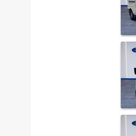
TRANSIT
100 V
13+1
14+1
15+1
16+1
19+1
2.4 TDCI 330 S
2.4 TDCI 350 L
2.4 TDCI 350 M
280 S KOMBI VAN
300 S
300 S TD
330 M
330 S
330 S KAMYONET
330S KAMYONET
350 E
350 ED