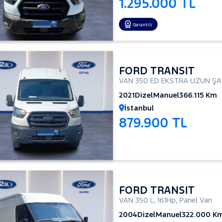
1.295.000 TL
Garantili
FORD TRANSIT
VAN 350 ED EKSTRA UZUN ŞAS
2021
Dizel
Manuel
366.115 Km
İstanbul
879.900 TL
FORD TRANSIT
VAN 350 L
,
161Hp
,
Panel Van
2004
Dizel
Manuel
322.000 K