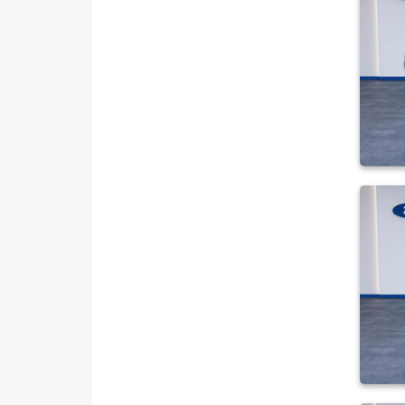
440 E 16+1 Minibüs Tek Arka
Teker DLux
440 E 16+1 Minibüs Tek Arka
Teker Trend
460 ED 16+1 Minibüs Trend
Çift Arka Teker
KAMYONET 350 M KASALI
VAN 300 SF FWD
VAN 350 E EKSTRA UZUN
ŞASI
VAN 350 ED EKSTRA UZUN
ŞASI ÇIFT ARKA TEKER
VAN 350 L
VAN 350 L YÜKSEK TAVAN
TRANSIT CONNECT
TRANSIT COURIER
TRANSIT CUSTOM
Foton