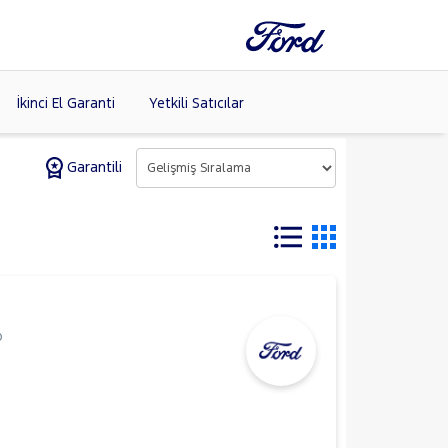
İkinci El Garanti
Yetkili Satıcılar
Garantili
Tüm Markaları
Listele >
p