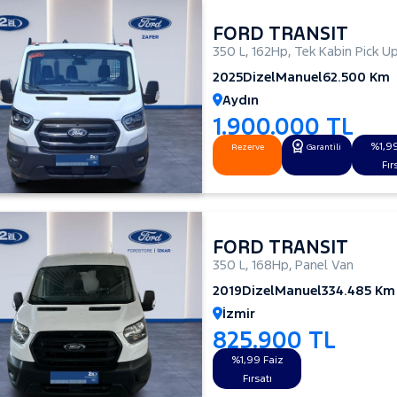
FORD TRANSIT
350 L
,
162Hp
,
Tek Kabin Pick U
2025
Dizel
Manuel
62.500 Km
Aydın
1.900.000 TL
%1,99
Rezerve
Garantili
Fır
FORD TRANSIT
350 L
,
168Hp
,
Panel Van
2019
Dizel
Manuel
334.485 Km
İzmir
825.900 TL
%1,99 Faiz
Fırsatı