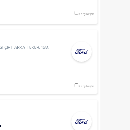
Karşılaştır
I ÇIFT ARKA TEKER
,
168Hp
,
Panel Van
Karşılaştır
m