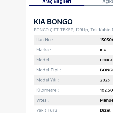
Araç Bilgileri
Açık
KIA BONGO
BONGO ÇIFT TEKER, 129Hp, Tek Kabin 
İlan No :
13030
Marka :
KIA
Model :
BONG
Model Tipi :
BONGO
Model Yılı :
2023
Kilometre :
102.5
Vites :
Manue
Yakıt Türü :
Dizel