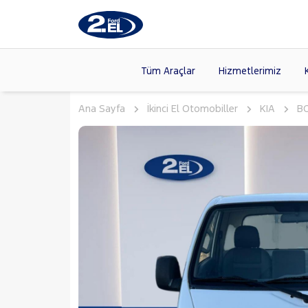
Tüm Araçlar
Hizmetlerimiz
Ana Sayfa
İkinci El Otomobiller
KIA
B
Markalar
>
FORD
(87
VOLKSW
Modeller
>
HYUNDA
Kasalar
>
DACIA
(13
SKODA
(