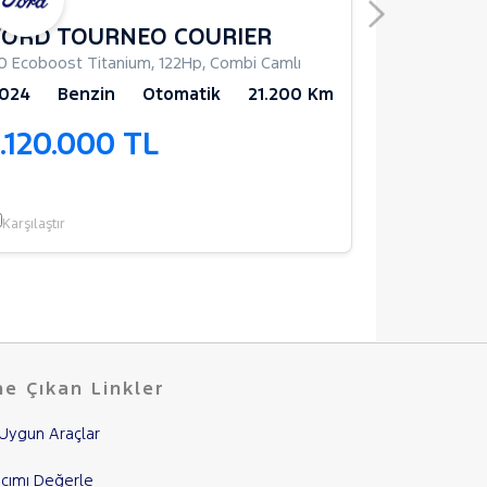
FORD TOURNEO COURIER
TRAKTÖ
.0 Ecoboost Titanium
,
122Hp
,
Combi Camlı
TTL
,
55Hp
,
C
024
Benzin
Otomatik
21.200 Km
2024
1.120.000 TL
1.100.
Garantili
Karşılaştır
Karşılaştır
e Çıkan Linkler
Uygun Araçlar
cımı Değerle