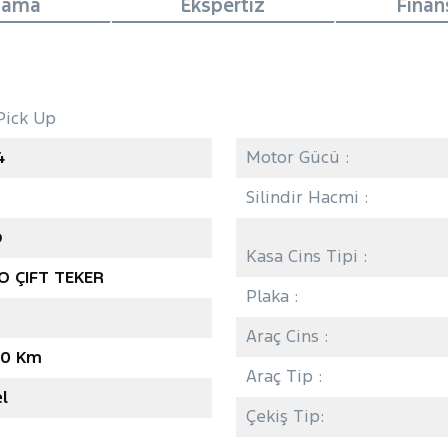
lama
Ekspertiz
Fina
Pick Up
4
Motor Gücü :
Silindir Hacmi :
O
Kasa Cins Tipi :
 ÇIFT TEKER
Plaka :
Araç Cins :
00 Km
Araç Tip :
l
Çekiş Tip: