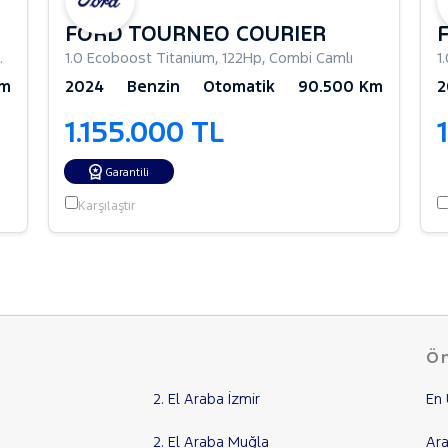
FORD TOURNEO COURIER
Combi Camlı
1.0 Ecoboost Titanium
,
122Hp
,
Combi Camlı
1
Km
2024
Benzin
Otomatik
90.500 Km
2
1.155.000 TL
Garantili
Karşılaştır
Ön
2. El Araba İzmir
En 
2. El Araba Muğla
Ara