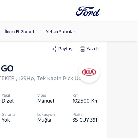
İkinci El Garanti
Yetkili Satıcılar
Paylaş
Yazdır
NGO
Tüm Markaları
Listele >
EKER , 129Hp, Tek Kabin Pick Up
Yakıt
Vites
Km
Dizel
Manuel
102.500
Km
Garanti
Lokasyon
Plaka
Yok
Muğla
35 CUY 391