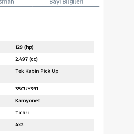
nsman
Bayi Bilgileri
129 (hp)
2.497 (cc)
Tek Kabin Pick Up
35CUY391
Kamyonet
Ticari
4x2