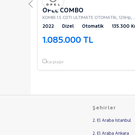
AND
OPEL COMBO
KOMBİ 1.5 CDTI ULTIMATE OTOMATİK
,
129Hp
,
100 Km
2022
Dizel
Otomatik
135.300 
1.085.000 TL
Karşılaştır
Şehirler
2. El Araba İstanbul
2. El Araba Ankara