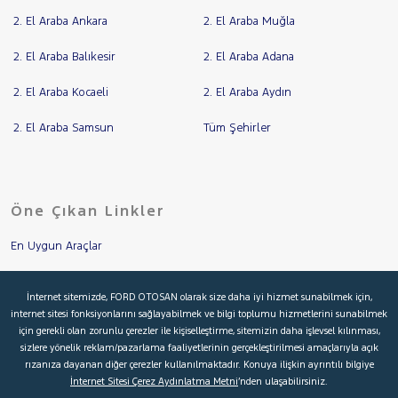
2. El Araba Ankara
2. El Araba Muğla
2. El Araba Balıkesir
2. El Araba Adana
2. El Araba Kocaeli
2. El Araba Aydın
2. El Araba Samsun
Tüm Şehirler
Öne Çıkan Linkler
En Uygun Araçlar
Aracımı Değerle
İnternet sitemizde, FORD OTOSAN olarak size daha iyi hizmet sunabilmek için,
internet sitesi fonksiyonlarını sağlayabilmek ve bilgi toplumu hizmetlerini sunabilmek
İkinci El Garanti
için gerekli olan zorunlu çerezler ile kişiselleştirme, sitemizin daha işlevsel kılınması,
sizlere yönelik reklam/pazarlama faaliyetlerinin gerçekleştirilmesi amaçlarıyla açık
Kampanyalar
rızanıza dayanan diğer çerezler kullanılmaktadır. Konuya ilişkin ayrıntılı bilgiye
İnternet Sitesi Çerez Aydınlatma Metni
’nden ulaşabilirsiniz.
Kredi Hesaplama & Başvuru