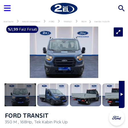
Ana Sayfa
İkinci El Otomobiller
FORD
TRANSIT
350 M
İlan No: 142439
%1,99
Faiz Fırsatı
FORD TRANSIT
350 M , 168Hp, Tek Kabin Pick Up