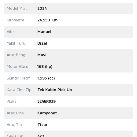
Model Yılı :
2024
Kilometre :
24.950 Km
Vites :
Manuel
Yakıt Türü :
Dizel
Araç Rengi :
Mavi
Motor Gücü :
168 (hp)
Silindir Hacmi :
1.995 (cc)
Kasa Cins Tipi :
Tek Kabin Pick Up
Plaka :
52AER939
Araç Cins :
Kamyonet
Araç Tip :
Ticari
Çekiş Tip:
4x2