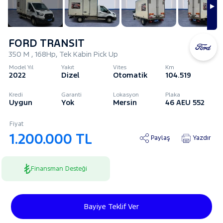
FORD TRANSIT
350 M , 168Hp, Tek Kabin Pick Up
Model Yıl
Yakıt
Vites
Km
2022
Dizel
Otomatik
104.519
Kredi
Garanti
Lokasyon
Plaka
Uygun
Yok
Mersin
46 AEU 552
Fiyat
1.200.000 TL
Paylaş
Yazdır
Finansman Desteği
Bayiye Teklif Ver