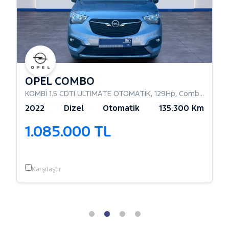
OPEL COMBO
KOMBİ 1.5 CDTI ULTIMATE OTOMATİK
,
129Hp
,
Combi Camlı
2022
Dizel
Otomatik
135.300 Km
1.085.000 TL
Karşılaştır