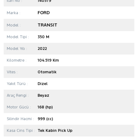
İlan No :
140579
FORD
Marka :
TRANSIT
Model :
Model Tipi :
350 M
Model Yılı :
2022
Kilometre :
104.519 Km
Vites :
Otomatik
Yakıt Türü :
Dizel
Araç Rengi :
Beyaz
Motor Gücü :
168 (hp)
Silindir Hacmi :
999 (cc)
Kasa Cins Tipi :
Tek Kabin Pick Up