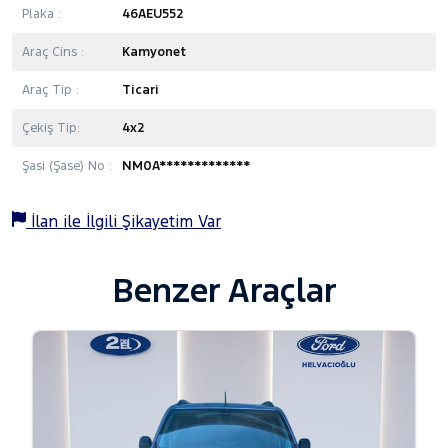
Plaka :
46AEU552
Araç Cins :
Kamyonet
Araç Tip :
Ticari
Çekiş Tip:
4x2
Şasi (Şase) No :
NM0A*************
İlan ile İlgili Şikayetim Var
Benzer Araçlar