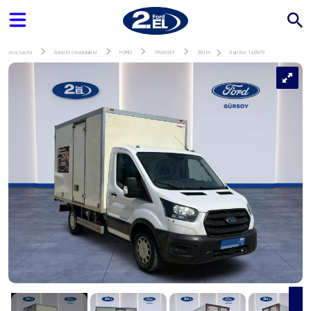
Ana Sayfa
İkinci El Otomobiller
FORD
TRANSIT
350 M
İlan No: 140579