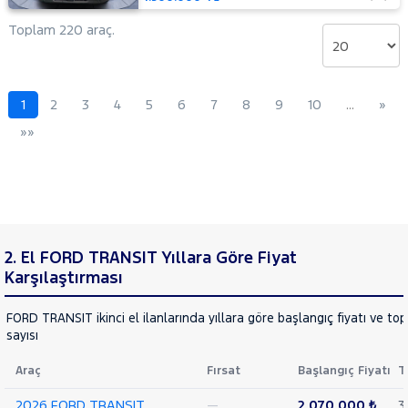
14+1
Minibüs
Toplam 220 araç.
Tek
Arka
Teker
Delux
1
2
3
4
5
6
7
8
9
10
…
»
440 E
»»
16+1
Minibüs
Tek
Arka
Teker
DLux
440 E
2. El FORD TRANSIT Yıllara Göre Fiyat
16+1
Minibüs
Karşılaştırması
Tek
Arka
FORD TRANSIT ikinci el ilanlarında yıllara göre başlangıç fiyatı ve to
Teker
sayısı
Trend
460 ED
Araç
Fırsat
Başlangıç Fiyatı
T
16+1
Minibüs
2026 FORD TRANSIT
—
2.070.000 ₺
3