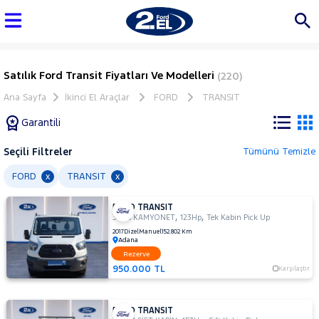
Satılık Ford Transit Fiyatları Ve Modelleri
(220)
Ana Sayfa
İkinci El Araçlar
FORD
TRANSIT
Garantili
Seçili Filtreler
Tümünü Temizle
Marka
FORD
TRANSIT
x
x
FORD TRANSIT
Tüm
,
,
330S KAMYONET
123Hp
Tek Kabin Pick Up
Araçlar
2017
Dizel
Manuel
152.802 Km
Adana
AUDI
Rezerve
BMC
950.000 TL
Karşılaştır
BMW
BYD
FORD TRANSIT