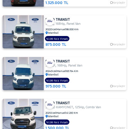
350ED
1.325.000 TL
Karşılaştır
KAMYONET
350L
KAMYONET
FORD TRANSIT
,
,
350 L
168Hp
Panel Van
410 L
2022
Dizel
Manuel
186.000 Km
MINIBUS
İstanbul
14+1 135
%1,99 Faiz Fırsatı
DELUX
875.000 TL
Karşılaştır
410 L VAN
AMBULANS
FORD TRANSIT
410 L
,
,
350 LF
168Hp
Panel Van
VAN
2024
Dizel
Manuel
163.764 Km
YÜKSEK
İstanbul
TAVAN
%1,99 Faiz Fırsatı
430 ED
975.000 TL
Karşılaştır
EKSTRA
UZUN
ŞASI
FORD TRANSIT
,
,
ÇIFT
350ED KAMYONET
125Hp
Combi Van
ARKA
2021
Dizel
Manuel
141.200 Km
İstanbul
TEKER
%1,99 Faiz Fırsatı
440 E
1.500.000 TL
Karşılaştır