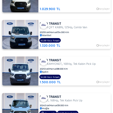
300
1.029.900 TL
S
Karşılaştır
TD
330
FORD TRANSIT
M
,
,
350 M ÇİFT KABİN
125Hp
Combi Van
330
2023
Dizel
Manuel
154.000 Km
İstanbul
S
%1,99 Faiz Fırsatı
330 S
1.320.000 TL
Karşılaştır
KAMYONET
330S
KAMYONET
FORD TRANSIT
,
,
350
350L KAMYONET
168Hp
Tek Kabin Pick Up
E
2021
Dizel
Manuel
88.000 Km
Aydın
350
%1,99 Faiz Fırsatı
ED
1.500.000 TL
Karşılaştır
350
ED
VAN
FORD TRANSIT
,
,
350
350 LF
168Hp
Tek Kabin Pick Up
L
2024
Dizel
Manuel
39.000 Km
Muğla
350 L