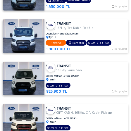
%1,99 Faiz Fırsatı
Garantili
DURATORQ
1.450.000 TL
Karşılaştır
ÇİFT KABİN
350
LF
FORD TRANSIT
,
,
350 L
162Hp
Tek Kabin Pick Up
350
2025
Dizel
Manuel
62.500 Km
M
Aydın
350
%1,99 Faiz Fırsatı
Rezerve
Garantili
M
1.900.000 TL
Karşılaştır
ÇİFT
KABİN
350 M
FORD TRANSIT
,
,
350 L
168Hp
Panel Van
KAMYONET
2019
Dizel
Manuel
334.485 Km
350
İzmir
M
%1,99 Faiz Fırsatı
VAN
825.900 TL
Karşılaştır
2.2
350
MF
FORD TRANSIT
,
,
350 M ÇİFT KABİN
168Hp
Çift Kabin Pick up
350
2021
Dizel
Manuel
118.795 Km
MF
İzmir
VAN
%1,99 Faiz Fırsatı