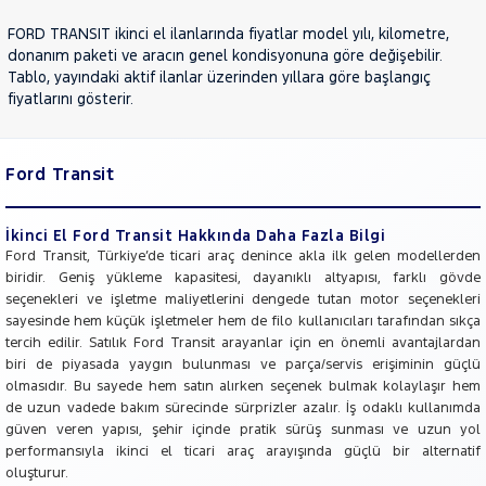
JEEP
FORD TRANSIT ikinci el ilanlarında fiyatlar model yılı, kilometre,
KIA
donanım paketi ve aracın genel kondisyonuna göre değişebilir.
Tablo, yayındaki aktif ilanlar üzerinden yıllara göre başlangıç
LANCIA
fiyatlarını gösterir.
MAN
MERCEDES-
BENZ
Ford Transit
MINI
MITSUBISHI
İkinci El Ford Transit Hakkında Daha Fazla Bilgi
MOTORSIKLET
Ford Transit, Türkiye’de ticari araç denince akla ilk gelen modellerden
biridir. Geniş yükleme kapasitesi, dayanıklı altyapısı, farklı gövde
NISSAN
seçenekleri ve işletme maliyetlerini dengede tutan motor seçenekleri
OPEL
sayesinde hem küçük işletmeler hem de filo kullanıcıları tarafından sıkça
tercih edilir. Satılık Ford Transit arayanlar için en önemli avantajlardan
PEUGEOT
biri de piyasada yaygın bulunması ve parça/servis erişiminin güçlü
RENAULT
olmasıdır. Bu sayede hem satın alırken seçenek bulmak kolaylaşır hem
de uzun vadede bakım sürecinde sürprizler azalır. İş odaklı kullanımda
SEAT
güven veren yapısı, şehir içinde pratik sürüş sunması ve uzun yol
SKODA
performansıyla ikinci el ticari araç arayışında güçlü bir alternatif
oluşturur.
SSANGYONG