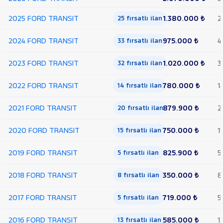
Trend
Çift
2025 FORD TRANSIT
1.380.000 ₺
2
25 fırsatlı ilan
Arka
Teker
2024 FORD TRANSIT
975.000 ₺
4
33 fırsatlı ilan
KAMYONET
350 M
2023 FORD TRANSIT
1.020.000 ₺
3
32 fırsatlı ilan
KASALI
VAN
2022 FORD TRANSIT
780.000 ₺
1
300
14 fırsatlı ilan
SF
FWD
2021 FORD TRANSIT
879.900 ₺
2
20 fırsatlı ilan
VAN
350 E
2020 FORD TRANSIT
750.000 ₺
1
15 fırsatlı ilan
EKSTRA
UZUN
2019 FORD TRANSIT
825.900 ₺
5
5 fırsatlı ilan
ŞASI
VAN
2018 FORD TRANSIT
350.000 ₺
8
350 ED
8 fırsatlı ilan
EKSTRA
UZUN
2017 FORD TRANSIT
719.000 ₺
5
5 fırsatlı ilan
ŞASI
ÇIFT
2016 FORD TRANSIT
585.000 ₺
1
13 fırsatlı ilan
ARKA