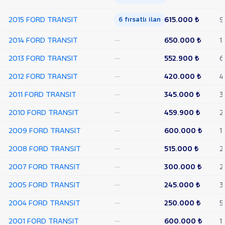
TEKER
2015 FORD TRANSIT
615.000 ₺
9
6 fırsatlı ilan
VAN
350
2014 FORD TRANSIT
—
650.000 ₺
1
L
VAN
2013 FORD TRANSIT
—
552.900 ₺
6
350 L
YÜKSEK
2012 FORD TRANSIT
—
420.000 ₺
4
TAVAN
TRANSIT
2011 FORD TRANSIT
—
345.000 ₺
3
CONNECT
TRANSIT
2010 FORD TRANSIT
—
459.900 ₺
2
COURIER
TRANSIT
2009 FORD TRANSIT
—
600.000 ₺
1
CUSTOM
Foton
2008 FORD TRANSIT
—
515.000 ₺
2
HONDA
2007 FORD TRANSIT
—
300.000 ₺
2
HYUNDAI
2005 FORD TRANSIT
—
245.000 ₺
3
ISUZU
2004 FORD TRANSIT
—
250.000 ₺
5
Iveco
Jaecoo
2001 FORD TRANSIT
—
600.000 ₺
1