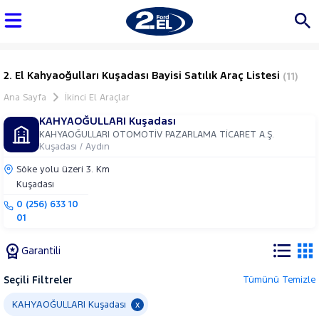
2. El Kahyaoğulları Kuşadası Bayisi Satılık Araç Listesi
(11)
Ana Sayfa
İkinci El Araçlar
KAHYAOĞULLARI Kuşadası
KAHYAOĞULLARI OTOMOTİV PAZARLAMA TİCARET A.Ş.
Kuşadası / Aydın
Söke yolu üzeri 3. Km
Kuşadası
0 (256) 633 10
01
Garantili
Seçili Filtreler
Tümünü Temizle
Marka
KAHYAOĞULLARI Kuşadası
x