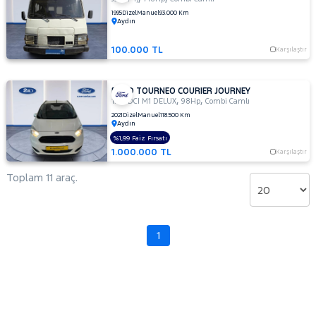
1995
Dizel
Manuel
93.000 Km
Aydın
100.000 TL
Karşılaştır
FORD TOURNEO COURIER JOURNEY
,
,
1.5 TDCI M1 DELUX
98Hp
Combi Camlı
2021
Dizel
Manuel
118.500 Km
Aydın
%1,99 Faiz Fırsatı
1.000.000 TL
Karşılaştır
Toplam 11 araç.
1