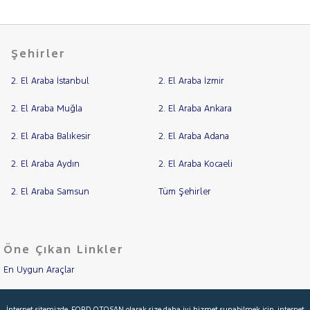
Şehirler
2. El Araba İstanbul
2. El Araba İzmir
2. El Araba Muğla
2. El Araba Ankara
2. El Araba Balıkesir
2. El Araba Adana
2. El Araba Aydın
2. El Araba Kocaeli
2. El Araba Samsun
Tüm Şehirler
Öne Çıkan Linkler
En Uygun Araçlar
Aracımı Değerle
İnternet sitemizde, FORD OTOSAN olarak size daha iyi hizmet sunabilmek için, internet