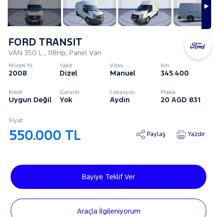
FORD TRANSIT
VAN 350 L , 118Hp, Panel Van
Model Yıl
Yakıt
Vites
Km
2008
Dizel
Manuel
345.400
Kredi
Garanti
Lokasyon
Plaka
Uygun Değil
Yok
Aydın
20 AGD 831
Fiyat
550.000 TL
Paylaş
Yazdır
Bayiye Teklif Ver
Araçla İlgileniyorum