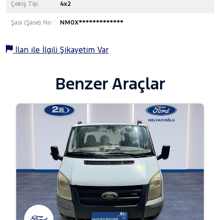
Çekiş Tip:
4x2
Şasi (Şase) No :
NM0X*************
İlan ile İlgili Şikayetim Var
Benzer Araçlar