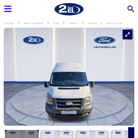
Ana Sayfa
İkinci El Otomobiller
FORD
TRANSIT
VAN 350 L
İlan No: 144399