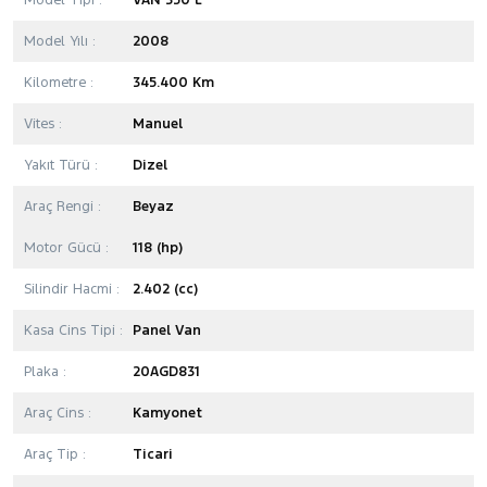
Model Tipi :
VAN 350 L
Model Yılı :
2008
Kilometre :
345.400 Km
Vites :
Manuel
Yakıt Türü :
Dizel
Araç Rengi :
Beyaz
Motor Gücü :
118 (hp)
Silindir Hacmi :
2.402 (cc)
Kasa Cins Tipi :
Panel Van
Plaka :
20AGD831
Araç Cins :
Kamyonet
Araç Tip :
Ticari