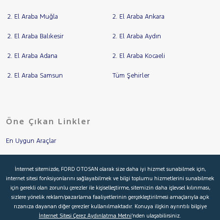
2. El Araba Muğla
2. El Araba Ankara
2. El Araba Balıkesir
2. El Araba Aydın
2. El Araba Adana
2. El Araba Kocaeli
2. El Araba Samsun
Tüm Şehirler
Öne Çıkan Linkler
En Uygun Araçlar
Aracımı Değerle
İnternet sitemizde, FORD OTOSAN olarak size daha iyi hizmet sunabilmek için,
internet sitesi fonksiyonlarını sağlayabilmek ve bilgi toplumu hizmetlerini sunabilmek
İkinci El Garanti
için gerekli olan zorunlu çerezler ile kişiselleştirme, sitemizin daha işlevsel kılınması,
sizlere yönelik reklam/pazarlama faaliyetlerinin gerçekleştirilmesi amaçlarıyla açık
Kampanyalar
rızanıza dayanan diğer çerezler kullanılmaktadır. Konuya ilişkin ayrıntılı bilgiye
İnternet Sitesi Çerez Aydınlatma Metni
’nden ulaşabilirsiniz.
Kredi Hesaplama & Başvuru