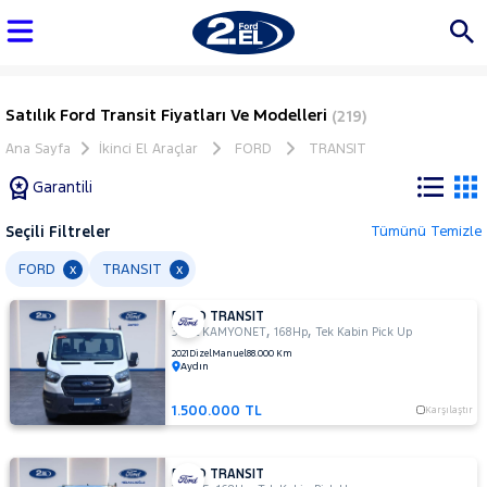
Satılık Ford Transit Fiyatları Ve Modelleri
(219)
Ana Sayfa
İkinci El Araçlar
FORD
TRANSIT
Garantili
Seçili Filtreler
Tümünü Temizle
Marka
FORD
TRANSIT
x
x
FORD TRANSIT
Tüm
,
,
350L KAMYONET
168Hp
Tek Kabin Pick Up
Araçlar
2021
Dizel
Manuel
88.000 Km
Aydın
AUDI
BMC
1.500.000 TL
Karşılaştır
BMW
BYD
FORD TRANSIT