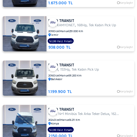
1.675.000 TL
Karşılaştır
MINIBUS
14+1 135
DELUX
FORD TRANSIT
,
,
410 L VAN
350L KAMYONET
168Hp
Tek Kabin Pick Up
AMBULANS
2019
Dizel
Manuel
251.000 Km
İzmir
410 L
%1,99 Faiz Fırsatı
VAN
938.000 TL
Karşılaştır
YÜKSEK
TAVAN
430 ED
FORD TRANSIT
EKSTRA
,
,
350 M
153Hp
Tek Kabin Pick Up
UZUN
2016
Dizel
Manuel
91.200 Km
Balıkesir
ŞASI
ÇIFT
ARKA
1.199.900 TL
Karşılaştır
TEKER
440 E
FORD TRANSIT
14+1
,
,
440 E 14+1 Minibüs Tek Arka Teker Delux
162Hp
MPV
Minibüs
2024
Dizel
Manuel
6.211 Km
Tek
Konya
Arka
%1,99 Faiz Fırsatı
Teker
2.150.000 TL
Karşılaştır