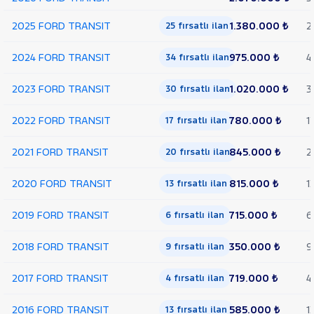
350 M
2025 FORD TRANSIT
1.380.000 ₺
2
KASALI
25 fırsatlı ilan
VAN
300
2024 FORD TRANSIT
975.000 ₺
4
34 fırsatlı ilan
SF
FWD
2023 FORD TRANSIT
1.020.000 ₺
3
30 fırsatlı ilan
VAN
350 E
2022 FORD TRANSIT
780.000 ₺
1
17 fırsatlı ilan
EKSTRA
UZUN
2021 FORD TRANSIT
845.000 ₺
2
ŞASI
20 fırsatlı ilan
VAN
2020 FORD TRANSIT
350
815.000 ₺
1
13 fırsatlı ilan
L
VAN
2019 FORD TRANSIT
715.000 ₺
6
6 fırsatlı ilan
350 L
YÜKSEK
2018 FORD TRANSIT
350.000 ₺
9
9 fırsatlı ilan
TAVAN
TRANSIT
2017 FORD TRANSIT
719.000 ₺
4
4 fırsatlı ilan
CONNECT
TRANSIT
COURIER
TRANSIT
2016 FORD TRANSIT
585.000 ₺
1
13 fırsatlı ilan