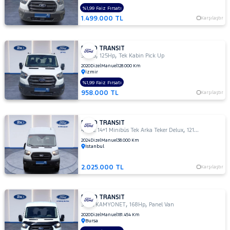
M
%1,99 Faiz Fırsatı
330
1.499.000 TL
Karşılaştır
S
330 S
KAMYONET
FORD TRANSIT
,
,
330 S
125Hp
Tek Kabin Pick Up
330S
2020
Dizel
Manuel
128.000 Km
KAMYONET
İzmir
350
%1,99 Faiz Fırsatı
E
958.000 TL
Karşılaştır
350
ED
FORD TRANSIT
350
,
,
440 E 14+1 Minibüs Tek Arka Teker Delux
121Hp
Combi Va
ED
2024
Dizel
Manuel
38.000 Km
VAN
İstanbul
350
2.025.000 TL
L
Karşılaştır
350 L
DURATORQ
FORD TRANSIT
ÇİFT KABİN
,
,
350L KAMYONET
168Hp
Panel Van
350
2020
Dizel
Manuel
181.454 Km
Bursa
LF