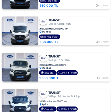
%1,99 Faiz Fırsatı
350
950.000 TL
Karşılaştır
M
350
M
FORD TRANSIT
ÇİFT
,
,
350 L
125Hp
Combi Van
KABİN
2023
Dizel
Manuel
132.000 Km
İstanbul
350 M
%1,99 Faiz Fırsatı
KAMYONET
1.125.000 TL
Karşılaştır
350
M
VAN
FORD TRANSIT
2.2
,
,
350 L
162Hp
Panel Van
350
2025
Dizel
Manuel
6.053 Km
İstanbul
MF
%1,99 Faiz Fırsatı
Garantili
350
1.660.000 TL
Karşılaştır
MF
VAN
350ED
FORD TRANSIT
KAMYONET
,
,
350 L
162Hp
Tek Kabin Pick Up
350L
2024
Dizel
Manuel
27.000 Km
Aydın
KAMYONET
%1,99 Faiz Fırsatı
Garantili
410 L