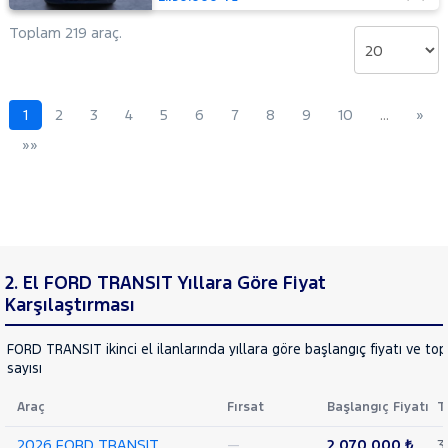
Delux
Toplam 219 araç.
440 E
16+1
Minibüs
Tek
Arka
1
2
3
4
5
6
7
8
9
10
…
»
Teker
»»
DLux
440 E
16+1
Minibüs
Tek
Arka
Teker
2. El FORD TRANSIT Yıllara Göre Fiyat
Trend
Karşılaştırması
460 ED
16+1
Minibüs
FORD TRANSIT ikinci el ilanlarında yıllara göre başlangıç fiyatı ve to
Trend
sayısı
Çift
Arka
Araç
Fırsat
Başlangıç Fiyatı
T
Teker
2026 FORD TRANSIT
—
2.070.000 ₺
3
KAMYONET