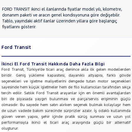
NISSAN
FORD TRANSIT ikinci el ilanlarında fiyatlar model yılı, kilometre,
OPEL
donanım paketi ve aracın genel kondisyonuna göre değişebilir.
PEUGEOT
Tablo, yayındaki aktif ilanlar üzerinden yıllara göre başlangıç
fiyatlarını gösterir.
RENAULT
SEAT
SKODA
Ford Transit
SSANGYONG
İkinci El Ford Transit Hakkında Daha Fazla Bilgi
SUBARU
Ford Transit, Türkiye’de ticari araç denince akla ilk gelen modellerden
TESLA
biridir. Geniş yükleme kapasitesi, dayanıklı altyapısı, farklı gövde
seçenekleri ve işletme maliyetlerini dengede tutan motor seçenekleri
TOYOTA
sayesinde hem küçük işletmeler hem de filo kullanıcıları tarafından sıkça
TRAKTÖR
tercih edilir. Satılık Ford Transit arayanlar için en önemli avantajlardan
biri de piyasada yaygın bulunması ve parça/servis erişiminin güçlü
VOLKSWAGEN
olmasıdır. Bu sayede hem satın alırken seçenek bulmak kolaylaşır hem
VOLVO
de uzun vadede bakım sürecinde sürprizler azalır. İş odaklı kullanımda
güven veren yapısı, şehir içinde pratik sürüş sunması ve uzun yol
performansıyla ikinci el ticari araç arayışında güçlü bir alternatif
oluşturur.