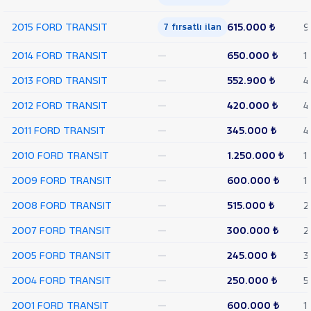
CUSTOM
Foton
2015 FORD TRANSIT
615.000 ₺
9
7 fırsatlı ilan
HONDA
2014 FORD TRANSIT
—
650.000 ₺
1
HYUNDAI
2013 FORD TRANSIT
—
552.900 ₺
4
ISUZU
2012 FORD TRANSIT
—
420.000 ₺
4
Iveco
Jaecoo
2011 FORD TRANSIT
—
345.000 ₺
4
JEEP
2010 FORD TRANSIT
—
1.250.000 ₺
1
KIA
2009 FORD TRANSIT
—
600.000 ₺
1
LANCIA
2008 FORD TRANSIT
—
515.000 ₺
2
MAN
MERCEDES-
2007 FORD TRANSIT
—
300.000 ₺
2
BENZ
MINI
2005 FORD TRANSIT
—
245.000 ₺
3
MITSUBISHI
2004 FORD TRANSIT
—
250.000 ₺
5
MOTORSIKLET
2001 FORD TRANSIT
—
600.000 ₺
1