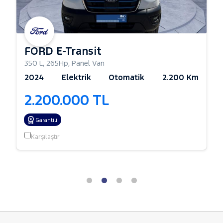
FORD E-Transit
350 L
,
265Hp
,
Panel Van
2024
Elektrik
Otomatik
2.200 Km
2.200.000 TL
Garantili
Karşılaştır