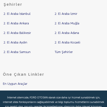
Şehirler
2. El Araba İstanbul
2. El Araba İzmir
2. El Araba Ankara
2. El Araba Muğla
2. El Araba Balıkesir
2. El Araba Adana
2. El Araba Aydın
2. El Araba Kocaeli
2. El Araba Samsun
Tüm Şehirler
Öne Çıkan Linkler
En Uygun Araçlar
Aracımı Değerle
İnternet sitemizde, FORD OTOSAN olarak size daha iyi hizmet sunabilmek için,
internet sitesi fonksiyonlarını sağlayabilmek ve bilgi toplumu hizmetlerini sunabilmek
İkinci El Garanti
için gerekli olan zorunlu çerezler ile kişiselleştirme, sitemizin daha işlevsel kılınması,