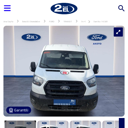
Ana Sayfa
İkinci El Otomobiller
FORD
TRANSIT
14+1
İlan No: 141261
Garantili