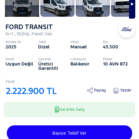
FORD TRANSIT
14+1 , 162Hp, Panel Van
Model Yıl
Yakıt
Vites
Km
2025
Dizel
Manuel
45.300
Kredi
Garanti
Lokasyon
Plaka
Uygun Değil
Üretici
Balıkesir
10 AVN 872
Garantili
Fiyat
2.222.900 TL
Paylaş
Yazdır
Garantili Satış
Bayiye Teklif Ver