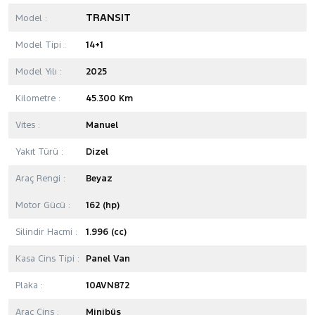
TRANSIT
Model :
Model Tipi :
14+1
Model Yılı :
2025
Kilometre :
45.300 Km
Vites :
Manuel
Yakıt Türü :
Dizel
Araç Rengi :
Beyaz
Motor Gücü :
162 (hp)
Silindir Hacmi :
1.996 (cc)
Kasa Cins Tipi :
Panel Van
Plaka :
10AVN872
Araç Cins :
Minibüs