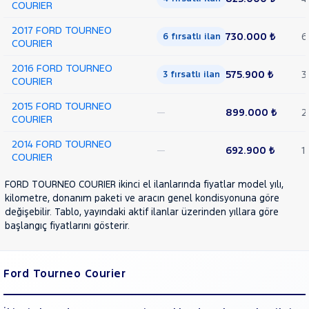
COURIER
2017 FORD TOURNEO
730.000 ₺
6
6 fırsatlı ilan
COURIER
2016 FORD TOURNEO
575.900 ₺
3
3 fırsatlı ilan
COURIER
2015 FORD TOURNEO
—
899.000 ₺
2
COURIER
2014 FORD TOURNEO
—
692.900 ₺
1
COURIER
FORD TOURNEO COURIER ikinci el ilanlarında fiyatlar model yılı,
kilometre, donanım paketi ve aracın genel kondisyonuna göre
değişebilir. Tablo, yayındaki aktif ilanlar üzerinden yıllara göre
başlangıç fiyatlarını gösterir.
Ford Tourneo Courier