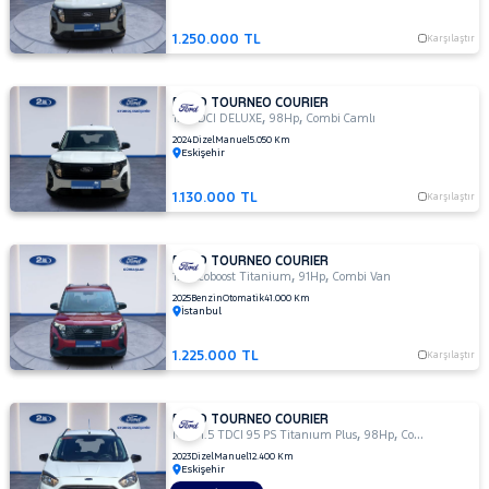
BLACK
LINE
1.250.000 TL
Karşılaştır
1.5
TDCI
DELUX
FORD TOURNEO COURIER
,
,
1.5
1.5 TDCI DELUXE
98Hp
Combi Camlı
TDCI
2024
Dizel
Manuel
5.050 Km
Eskişehir
DELUXE
1.5 TDCI
1.130.000 TL
Karşılaştır
TITANIUM
PLUS
1.5 TDCI
FORD TOURNEO COURIER
TİTANİUM
,
,
1.0 Ecoboost Titanium
91Hp
Combi Van
1.5 TDCI
2025
Benzin
Otomatik
41.000 Km
İstanbul
TİTANİUM
PLUS
1.225.000 TL
Karşılaştır
1.5
TDCI
TREND
FORD TOURNEO COURIER
,
,
1.5
MCA 1.5 TDCI 95 PS Titanıum Plus
98Hp
Combi Camlı
TDCi
2023
Dizel
Manuel
12.400 Km
Eskişehir
Delux