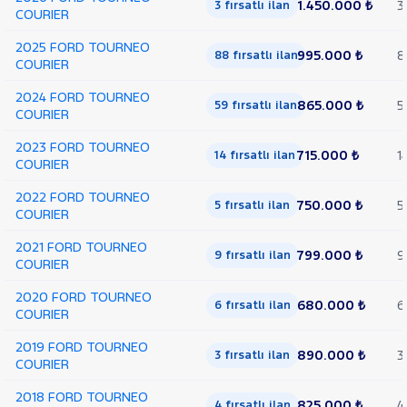
1.450.000 ₺
3
3 fırsatlı ilan
COURIER
2025 FORD TOURNEO
995.000 ₺
8
88 fırsatlı ilan
COURIER
2024 FORD TOURNEO
865.000 ₺
5
59 fırsatlı ilan
COURIER
2023 FORD TOURNEO
715.000 ₺
1
14 fırsatlı ilan
COURIER
2022 FORD TOURNEO
750.000 ₺
5
5 fırsatlı ilan
COURIER
2021 FORD TOURNEO
799.000 ₺
9
9 fırsatlı ilan
COURIER
2020 FORD TOURNEO
680.000 ₺
6
6 fırsatlı ilan
COURIER
2019 FORD TOURNEO
890.000 ₺
3
3 fırsatlı ilan
COURIER
2018 FORD TOURNEO
825.000 ₺
4
4 fırsatlı ilan