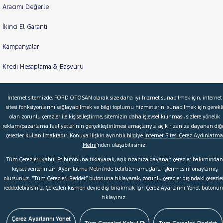
Aracımı Değerle
İkinci El Garanti
Kampanyalar
Kredi Hesaplama & Başvuru
İnternet sitemizde, FORD OTOSAN olarak size daha iyi hizmet sunabilmek için, internet
© 2026 Ford Türkiye
Ford Kurumsal
Hakkımızda
sitesi fonksiyonlarını sağlayabilmek ve bilgi toplumu hizmetlerini sunabilmek için gerekl
olan zorunlu çerezler ile kişiselleştirme, sitemizin daha işlevsel kılınması, sizlere yönelik
Şartlar & Kişisel Verilerin Korunması
S.S.S.
Faydalı Bağlantılar
reklam/pazarlama faaliyetlerinin gerçekleştirilmesi amaçlarıyla açık rızanıza dayanan diğ
Çerez Tercihleri
çerezler kullanılmaktadır. Konuya ilişkin ayrıntılı bilgiye
İnternet Sitesi Çerez Aydınlatma
Metni
’nden ulaşabilirsiniz.
Tüm Çerezleri Kabul Et butonuna tıklayarak, açık rızanıza dayanan çerezler bakımından
kişisel verilerinizin Aydınlatma Metni’nde belirtilen amaçlarla işlenmesini onaylamış
olursunuz. “Tüm Çerezleri Reddet” butonuna tıklayarak, zorunlu çerezler dışındaki çerezler
reddedebilirsiniz. Çerezleri kısmen devre dışı bırakmak için Çerez Ayarlarını Yönet butonu
tıklayınız.
Çerez Ayarlarını Yönet