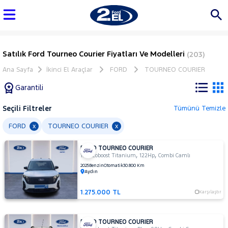
Satılık Ford Tourneo Courier Fiyatları Ve Modelleri
(203)
Ana Sayfa
İkinci El Araçlar
FORD
TOURNEO COURIER
Garantili
Seçili Filtreler
Tümünü Temizle
Marka
FORD
TOURNEO COURIER
x
x
FORD TOURNEO COURIER
Tüm
,
,
1.0 Ecoboost Titanium
122Hp
Combi Camlı
Araçlar
2025
Benzin
Otomatik
30.800 Km
Aydın
AUDI
BMC
1.275.000 TL
Karşılaştır
BMW
BYD
FORD TOURNEO COURIER