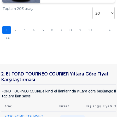
MOTORSIKLET
NISSAN
Toplam 203 araç.
OPEL
PEUGEOT
1
2
3
4
5
6
7
8
9
10
…
»
RENAULT
»»
SEAT
SKODA
SSANGYONG
SUBARU
TESLA
2. El FORD TOURNEO COURIER Yıllara Göre Fiyat
TOYOTA
Karşılaştırması
TRAKTÖR
FORD TOURNEO COURIER ikinci el ilanlarında yıllara göre başlangıç fi
VOLKSWAGEN
toplam ilan sayısı
VOLVO
Araç
Fırsat
Başlangıç Fiyatı
T
2026 FORD TOURNEO