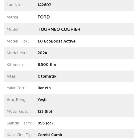
İlan No :
142602
FORD
Marka :
TOURNEO COURIER
Model :
Model Tipi :
1.0 EcoBoost Active
Model Yılı :
2024
Kilometre :
8.500 Km
Vites :
Otomatik
Yakıt Türü :
Benzin
Araç Rengi :
Yeşil
Motor Gücü :
123 (hp)
Silindir Hacmi :
995 (cc)
Kasa Cins Tipi :
Combi Camlı