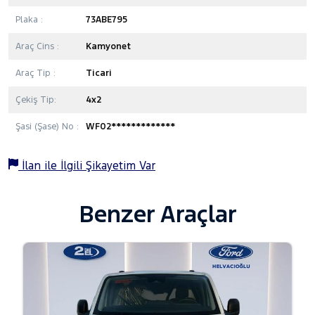
Plaka :
73ABE795
Araç Cins :
Kamyonet
Araç Tip :
Ticari
Çekiş Tip:
4x2
Şasi (Şase) No :
WF02*************
İlan ile İlgili Şikayetim Var
Benzer Araçlar