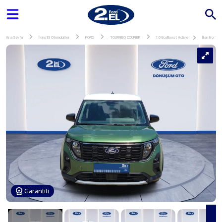
Ana Sayfa
İkinci El Otomobiller
FORD
TOURNEO COURIER
1.0 EcoBoost Active
İlan No: 14
Garantili