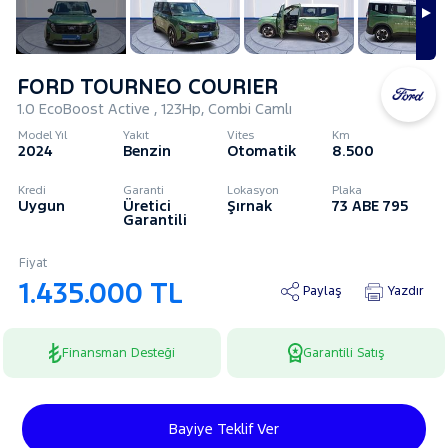
FORD TOURNEO COURIER
1.0 EcoBoost Active , 123Hp, Combi Camlı
Model Yıl
Yakıt
Vites
Km
2024
Benzin
Otomatik
8.500
Kredi
Garanti
Lokasyon
Plaka
Uygun
Üretici
Şırnak
73 ABE 795
Garantili
Fiyat
1.435.000 TL
Paylaş
Yazdır
Finansman Desteği
Garantili Satış
Bayiye Teklif Ver