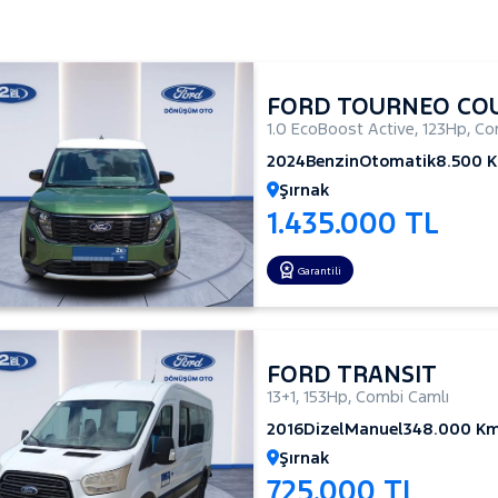
FORD TOURNEO CO
1.0 EcoBoost Active
,
123Hp
,
Co
2024
Benzin
Otomatik
8.500 
Şırnak
1.435.000 TL
Garantili
FORD TRANSIT
13+1
,
153Hp
,
Combi Camlı
2016
Dizel
Manuel
348.000 K
Şırnak
725.000 TL