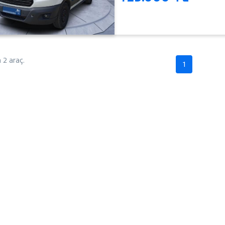
2 araç.
1