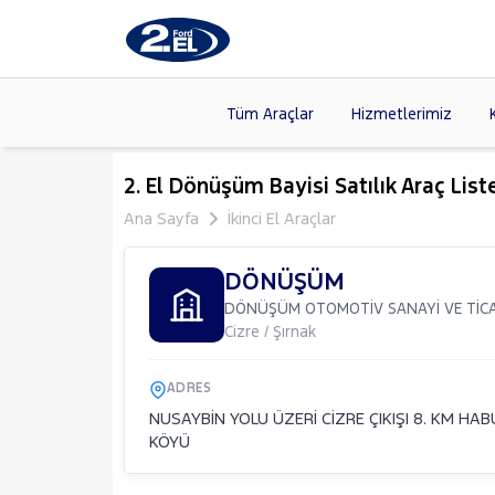
Tüm Araçlar
Hizmetlerimiz
Markalar
>
FORD
(8
2. El Dönüşüm Bayisi Satılık Araç List
VOLKSW
Ana Sayfa
İkinci El Araçlar
Modeller
>
HYUNDA
Kasalar
>
DÖNÜŞÜM
DACIA
(13
DÖNÜŞÜM OTOMOTİV SANAYİ VE TİCA
SKODA
(
Cizre / Şırnak
ADRES
NUSAYBİN YOLU ÜZERİ CİZRE ÇIKIŞI 8. KM HA
KÖYÜ