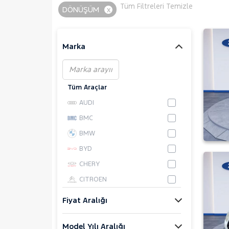
Tüm Filtreleri Temizle
DÖNÜŞÜM
x
Marka
Tüm Araçlar
AUDI
BMC
BMW
BYD
CHERY
CITROEN
CUPRA
Fiyat Aralığı
DACIA
Model Yılı Aralığı
DAIHATSU