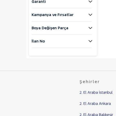
Garanti
MOTORSIKLET
Kampanya ve Fırsatlar
NISSAN
OPEL
Boya Değişen Parça
PEUGEOT
RENAULT
İlan No
SEAT
SKODA
SSANGYONG
SUBARU
TESLA
Şehirler
TOGG
TOYOTA
2. El Araba İstanbul
TRAKTÖR
2. El Araba Ankara
VOLKSWAGEN
2. El Araba Balıkesir
VOLVO