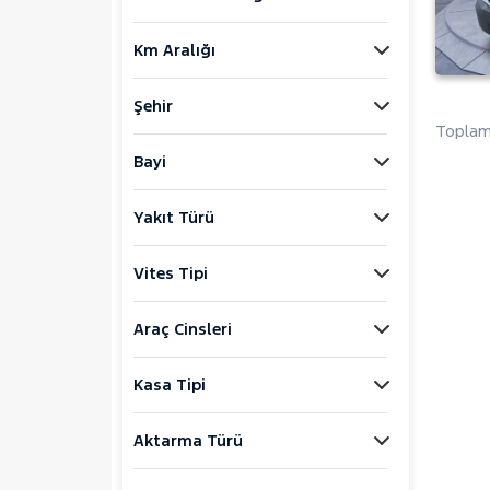
FIAT
Km Aralığı
FORD
Foton
Şehir
HONDA
Toplam 
HYUNDAI
Bayi
ISUZU
Yakıt Türü
Iveco
Jaecoo
Vites Tipi
JEEP
KIA
Araç Cinsleri
LANCIA
Kasa Tipi
MAN
MERCEDES-BENZ
Aktarma Türü
MINI
MITSUBISHI