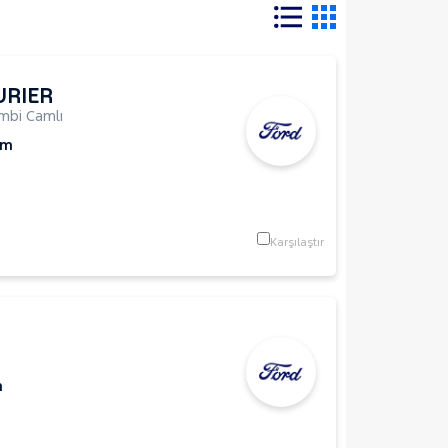
URIER
mbi Camlı
Km
Karşılaştır
m