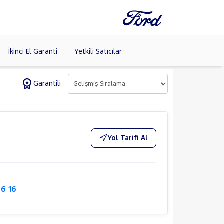
İkinci El Garanti
Yetkili Satıcılar
Garantili
Tüm Markaları
Listele >
Yol Tarifi Al
76 16