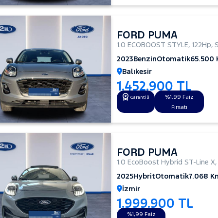
FORD PUMA
1.0 ECOBOOST STYLE
,
122Hp
,
2023
Benzin
Otomatik
65.500
Balıkesir
1.452.900 TL
%1,99 Faiz
Garantili
Fırsatı
FORD PUMA
1.0 EcoBoost Hybrid ST-Line X
2025
Hybrit
Otomatik
7.068 K
İzmir
1.999.900 TL
%1,99 Faiz