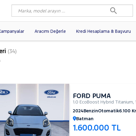
Kampanyalar
Aracımı Değerle
Kredi Hesaplama & Başvuru
80)
FIAT
(98)
RENAULT
(76)
eri
(34)
AGEN
(56)
OPEL
(54)
PEUGEOT
(35)
A
I
(19)
CITROEN
(17)
TOYOTA
(14)
)
KIA
(12)
VOLVO
(11)
9)
AUDI
(9)
NISSAN
(8)
FORD PUMA
1.0 EcoBoost Hybrid Titanium
,
2024
Benzin
Otomatik
6.100 
Batman
1.600.000 TL