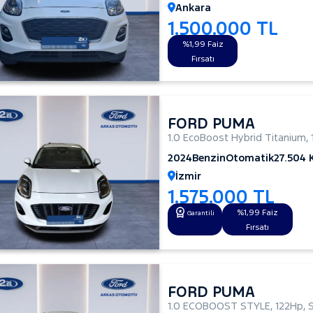
Ankara
1.500.000 TL
%1,99 Faiz
Fırsatı
FORD PUMA
1.0 EcoBoost Hybrid Titanium
,
2024
Benzin
Otomatik
27.504
İzmir
1.575.000 TL
%1,99 Faiz
Garantili
Fırsatı
FORD PUMA
1.0 ECOBOOST STYLE
,
122Hp
,