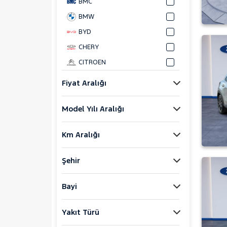
BMC
BMW
BYD
CHERY
CITROEN
CUPRA
Fiyat Aralığı
DACIA
Model Yılı Aralığı
DAIHATSU
FIAT
Km Aralığı
FORD
Bronco Sport
Şehir
C-MAX
ECOSPORT
Bayi
E-Tourneo Courier
Yakıt Türü
E-Transit