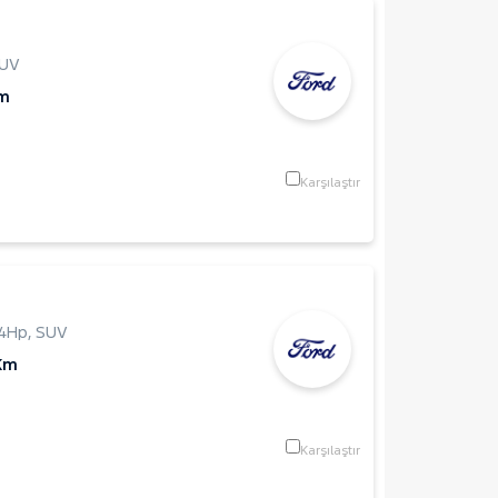
UV
Km
Karşılaştır
14Hp
,
SUV
Km
Karşılaştır