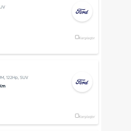
UV
Karşılaştır
UM
,
122Hp
,
SUV
 Km
Karşılaştır