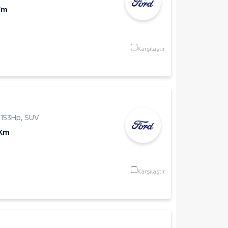
Km
Karşılaştır
,
153Hp
,
SUV
 Km
Karşılaştır