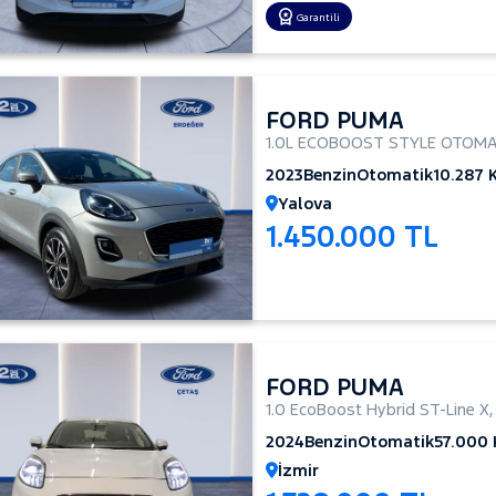
Garantili
FORD PUMA
1.0L ECOBOOST STYLE OTOMA
2023
Benzin
Otomatik
10.287 
Yalova
1.450.000 TL
FORD PUMA
1.0 EcoBoost Hybrid ST-Line X
2024
Benzin
Otomatik
57.000
İzmir