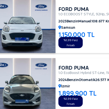
FORD PUMA
1.0 ECOBOOST STYLE
,
92Hp
,
S
2023
Benzin
Manuel
108.677 
Samsun
1.150.000 TL
%1,99 Faiz
Fırsatı
FORD PUMA
1.0 EcoBoost Hybrid ST-Line
,
1
2024
Benzin
Otomatik
26.577 
İzmir
1.899.900 TL
%1,99 Faiz
Fırsatı