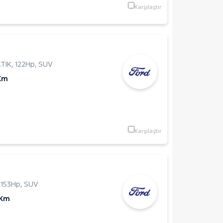
Karşılaştır
TİK
,
122Hp
,
SUV
Km
Karşılaştır
,
153Hp
,
SUV
 Km