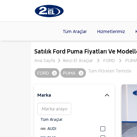
Tüm Araçlar
Hizmetlerimiz
Markalar
>
FORD
(8
Satılık Ford Puma Fiyatları Ve Modell
VOLKSW
Ana Sayfa
İkinci El Araçlar
FORD
PUM
Modeller
>
HYUNDA
Tüm Filtreleri Temizle
FORD
x
PUMA
x
Kasalar
>
DACIA
(13
SKODA
(
Marka
Tüm Araçlar
AUDI