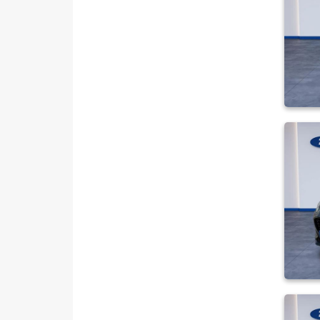
HYUNDAI
ISUZU
Iveco
Jaecoo
JEEP
KIA
LANCIA
MAN
MERCEDES-BENZ
MINI
MITSUBISHI
MOTORSIKLET
NISSAN
OPEL
PEUGEOT