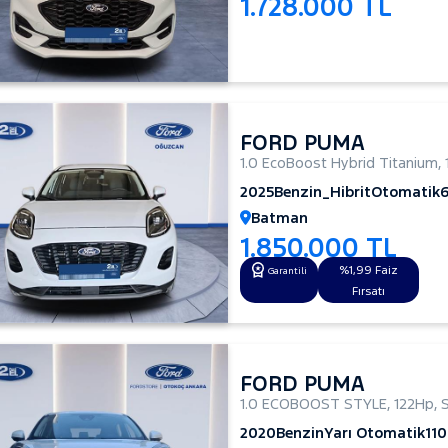
1.728.000 TL
FORD PUMA
1.0 EcoBoost Hybrid Titanium
,
2025
Benzin_Hibrit
Otomatik
Batman
1.850.000 TL
%1,99 Faiz
Garantili
Fırsatı
FORD PUMA
1.0 ECOBOOST STYLE
,
122Hp
,
2020
Benzin
Yarı Otomatik
11