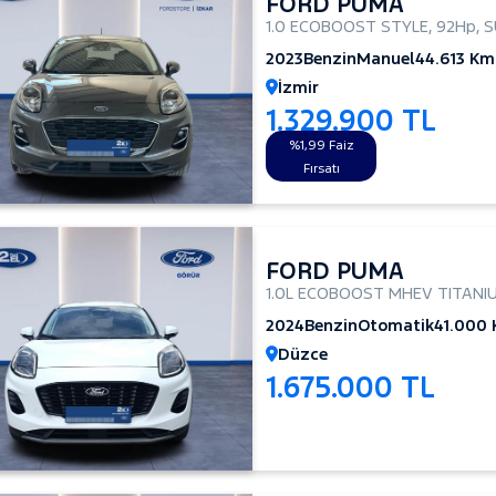
FORD PUMA
1.0 ECOBOOST STYLE
,
92Hp
,
S
2023
Benzin
Manuel
44.613 Km
İzmir
1.329.900 TL
%1,99 Faiz
Fırsatı
FORD PUMA
1.0L ECOBOOST MHEV TITANI
2024
Benzin
Otomatik
41.000
Düzce
1.675.000 TL