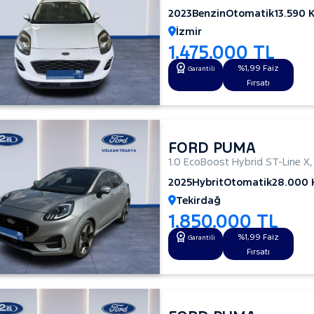
2023
Benzin
Otomatik
13.590 
İzmir
1.475.000 TL
%1,99 Faiz
Garantili
Fırsatı
FORD PUMA
1.0 EcoBoost Hybrid ST-Line X
2025
Hybrit
Otomatik
28.000
Tekirdağ
1.850.000 TL
%1,99 Faiz
Garantili
Fırsatı