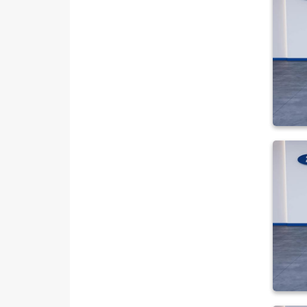
RENAULT
SEAT
SKODA
SSANGYONG
SUBARU
TESLA
TOGG
TOYOTA
TRAKTÖR
VOLKSWAGEN
VOLVO