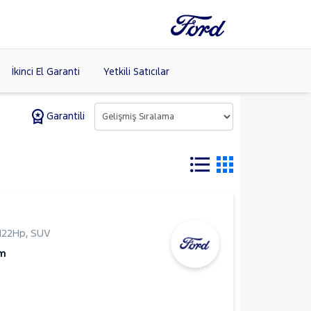
İkinci El Garanti
Yetkili Satıcılar
Garantili
Tüm Markaları
Listele >
122Hp
,
SUV
Km