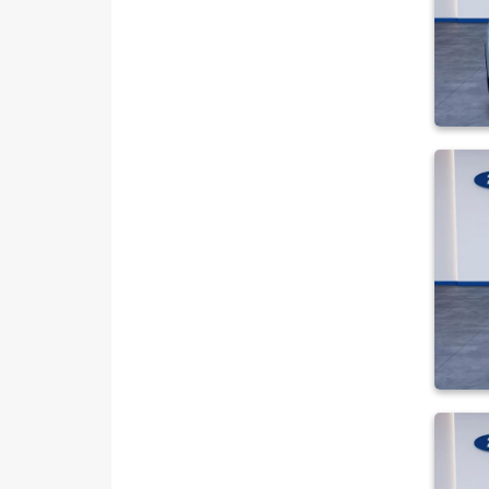
1.0L ECOBOOST STYLE
1.0L ECOBOOST STYLE
OTOMATİK
Puma-E
RANGER
RANGER RAPTOR
TOURNEO CONNECT
TOURNEO COURIER
TOURNEO COURIER JOURNEY
TOURNEO CUSTOM
TRANSIT
TRANSIT CONNECT
TRANSIT COURIER
TRANSIT CUSTOM
Foton
HONDA