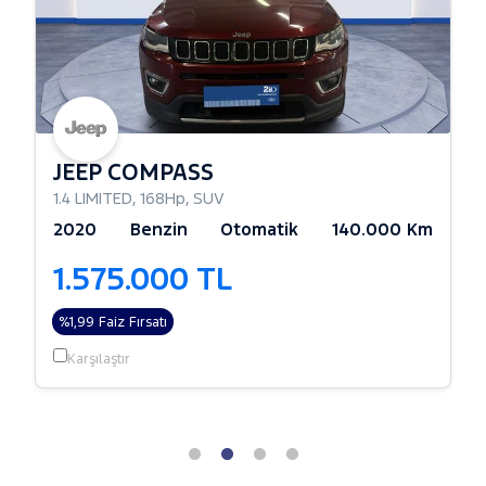
JEEP COMPASS
1.4 LIMITED
,
168Hp
,
SUV
2020
Benzin
Otomatik
140.000 Km
1.575.000 TL
%1,99 Faiz Fırsatı
Karşılaştır