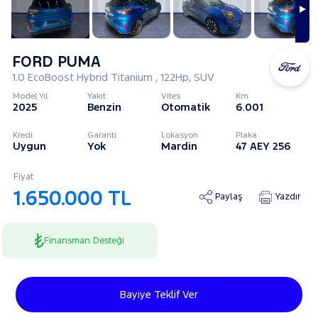
FORD PUMA
1.0 EcoBoost Hybrid Titanium , 122Hp, SUV
Model Yıl
Yakıt
Vites
Km
2025
Benzin
Otomatik
6.001
Kredi
Garanti
Lokasyon
Plaka
Uygun
Yok
Mardin
47 AEY 256
Fiyat
1.650.000 TL
Paylaş
Yazdır
Finansman Desteği
Bayiye Teklif Ver