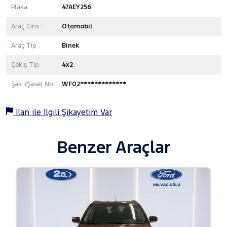
Plaka :
47AEY256
Araç Cins :
Otomobil
Araç Tip :
Binek
Çekiş Tip:
4x2
Şasi (Şase) No :
WF02*************
İlan ile İlgili Şikayetim Var
Benzer Araçlar