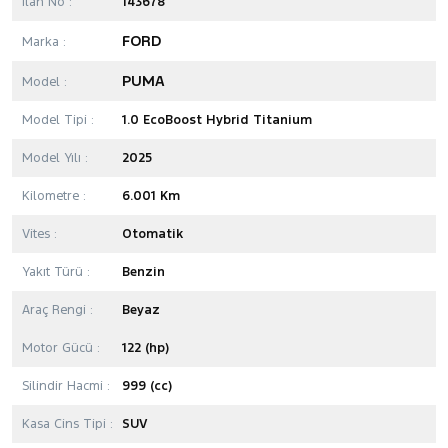
İlan No :
143678
FORD
Marka :
PUMA
Model :
Model Tipi :
1.0 EcoBoost Hybrid Titanium
Model Yılı :
2025
Kilometre :
6.001 Km
Vites :
Otomatik
Yakıt Türü :
Benzin
Araç Rengi :
Beyaz
Motor Gücü :
122 (hp)
Silindir Hacmi :
999 (cc)
Kasa Cins Tipi :
SUV