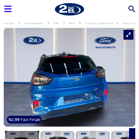
Ana Sayfa
İkinci El Otomobiller
FORD
PUMA
1.0 EcoBoost Hybrid Titanium
İlan No: 143678
%1,99
Faiz Fırsatı