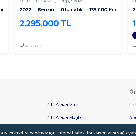
1.5 TSI ELEGANCE
,
147Hp
,
Sedan
1
Km
2022
Benzin
Otomatik
135.600 Km
2
2.295.000 TL
Karşılaştır
Ön
2. El Araba İzmir
En 
2. El Araba Muğla
Ara
2. El Araba Adana
İki
yi hizmet sunabilmek için, internet sitesi fonksiyonlarını sağlayab