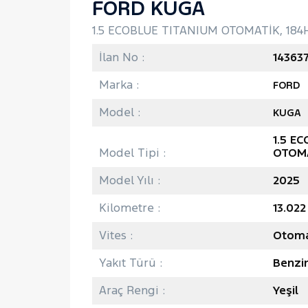
FORD KUGA
1.5 ECOBLUE TITANIUM OTOMATİK, 184
İlan No :
14363
Marka :
FORD
Model :
KUGA
1.5 E
Model Tipi :
OTOM
Model Yılı :
2025
Kilometre :
13.02
Vites :
Otoma
Yakıt Türü :
Benzi
Araç Rengi :
Yeşil