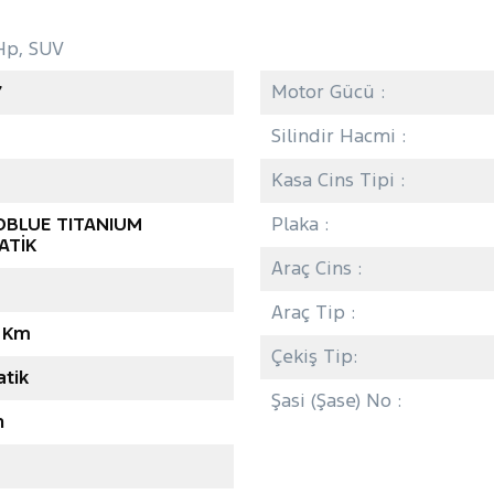
Hp, SUV
7
Motor Gücü :
Silindir Hacmi :
Kasa Cins Tipi :
COBLUE TITANIUM
Plaka :
ATİK
Araç Cins :
Araç Tip :
2 Km
Çekiş Tip:
tik
Şasi (Şase) No :
n