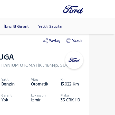
İkinci El Garanti
Yetkili Satıcılar
Paylaş
Yazdır
UGA
Tüm Markaları
Listele >
TITANIUM OTOMATİK , 184Hp, SUV
(8)
Yakıt
Vites
Km
Benzin
Otomatik
13.022
Km
Garanti
Lokasyon
Plaka
Yok
İzmir
35 CRK 110