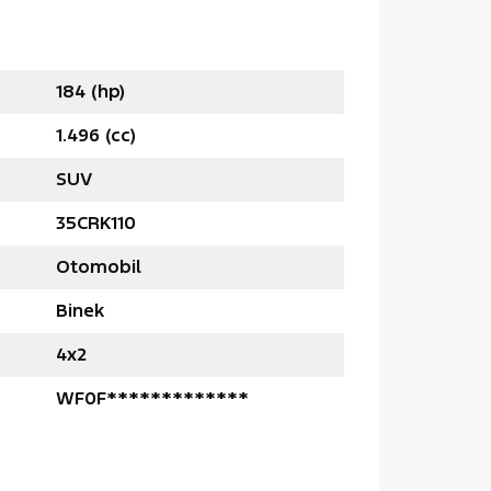
184 (hp)
1.496 (cc)
SUV
35CRK110
Otomobil
Binek
4x2
WF0F*************