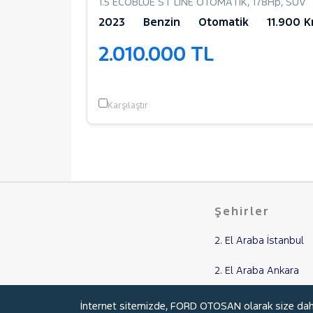
e
,
178Hp
,
SUV
1.5 ECOBLUE ST LINE OTOMATİK
,
178Hp
,
SUV
63.780 Km
2023
Benzin
Otomatik
11.900 
2.010.000 TL
Karşılaştır
Şehirler
2. El Araba İstanbul
2. El Araba Ankara
2. El Araba Balıkesir
İnternet sitemizde, FORD OTOSAN olarak size daha i