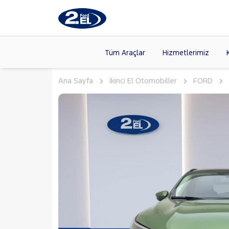
Tüm Araçlar
Hizmetlerimiz
Ana Sayfa
İkinci El Otomobiller
FORD
Markalar
>
FORD
(89
VOLKSW
Modeller
>
CITROE
Kasalar
>
DACIA
(14
SKODA
(