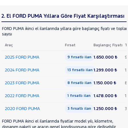
2. El FORD PUMA Yıllara Göre Fiyat Karşılaştırması
FORD PUMA ikinci el ilanlarında yıllara göre başlangıç fiyatı ve topla
sayısı
Araç
Fırsat
Başlangıç Fiyatı
T
2025 FORD PUMA
1.650.000 ₺
9
9 fırsatlı ilan
2024 FORD PUMA
1.299.000 ₺
1
13 fırsatlı ilan
2023 FORD PUMA
1.150.000 ₺
8
8 fırsatlı ilan
2022 FORD PUMA
1.478.000 ₺
1
1 fırsatlı ilan
2020 FORD PUMA
1.250.000 ₺
3
3 fırsatlı ilan
FORD PUMA ikinci el ilanlarında fiyatlar model yılı, kilometre,
donanım paketi ve aracın genel kondisyonuna göre değişebilir.