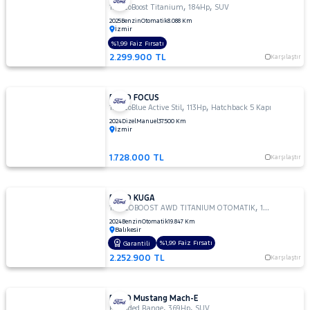
,
,
1.5 EcoBoost Titanium
184Hp
SUV
2025
Benzin
Otomatik
8.088 Km
İzmir
%1,99 Faiz Fırsatı
2.299.900 TL
Karşılaştır
FORD FOCUS
,
,
1.5 EcoBlue Active Stil
113Hp
Hatchback 5 Kapı
2024
Dizel
Manuel
37.500 Km
İzmir
1.728.000 TL
Karşılaştır
FORD KUGA
,
,
1.5 ECOBOOST AWD TITANIUM OTOMATIK
184Hp
SUV
2024
Benzin
Otomatik
19.847 Km
Balıkesir
%1,99 Faiz Fırsatı
Garantili
2.252.900 TL
Karşılaştır
FORD Mustang Mach-E
,
,
Extended Range
369Hp
SUV