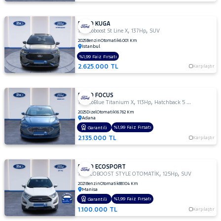
FORD KUGA
,
,
1.5 Ecoboost St Line X
137Hp
SUV
2025
Benzin
Otomatik
6.001 Km
İstanbul
%1,99 Faiz Fırsatı
2.625.000 TL
Karşılaştır
FORD FOCUS
,
,
1.5 EcoBlue Titanium X
113Hp
Hatchback 5 Kapı
2025
Dizel
Otomatik
16.762 Km
Adana
%1,99 Faiz Fırsatı
Garantili
2.135.000 TL
Karşılaştır
FORD ECOSPORT
,
,
1.0 ECOBOOST STYLE OTOMATİK
125Hp
SUV
2021
Benzin
Otomatik
88.104 Km
Manisa
%1,99 Faiz Fırsatı
Garantili
1.100.000 TL
Karşılaştır