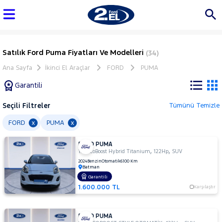
Satılık Ford Puma Fiyatları Ve Modelleri
(34)
Ana Sayfa
İkinci El Araçlar
FORD
PUMA
Garantili
Seçili Filtreler
Tümünü Temizle
Marka
FORD
PUMA
x
x
FORD PUMA
Tüm
,
,
1.0 EcoBoost Hybrid Titanium
122Hp
SUV
Araçlar
2024
Benzin
Otomatik
6.100 Km
Batman
AUDI
Garantili
BMC
1.600.000 TL
Karşılaştır
BMW
BYD
FORD PUMA