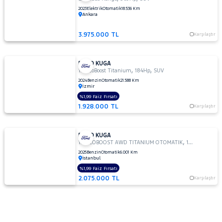
2023
Elektrik
Otomatik
18.536 Km
Ankara
3.975.000 TL
Karşılaştır
FORD KUGA
,
,
1.5 EcoBoost Titanium
184Hp
SUV
2024
Benzin
Otomatik
21.588 Km
İzmir
%1,99 Faiz Fırsatı
1.928.000 TL
Karşılaştır
FORD KUGA
,
,
1.5 ECOBOOST AWD TITANIUM OTOMATIK
184Hp
SUV
2025
Benzin
Otomatik
6.001 Km
İstanbul
%1,99 Faiz Fırsatı
2.075.000 TL
Karşılaştır