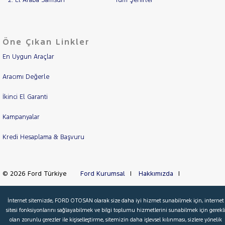
2. El Araba Samsun
Tüm Şehirler
Öne Çıkan Linkler
En Uygun Araçlar
Aracımı Değerle
İkinci El Garanti
Kampanyalar
Kredi Hesaplama & Başvuru
© 2026 Ford Türkiye
Ford Kurumsal
Hakkımızda
Şartlar & Kişisel Verilerin Korunması
S.S.S.
Faydalı Bağlantılar
İnternet sitemizde, FORD OTOSAN olarak size daha iyi hizmet sunabilmek için, internet
Çerez Tercihleri
sitesi fonksiyonlarını sağlayabilmek ve bilgi toplumu hizmetlerini sunabilmek için gerekl
olan zorunlu çerezler ile kişiselleştirme, sitemizin daha işlevsel kılınması, sizlere yönelik