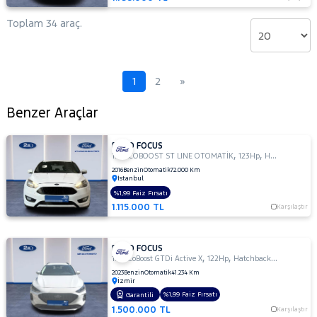
Toplam 34 araç.
1
2
»
Benzer Araçlar
FORD FOCUS
,
,
1.0 ECOBOOST ST LINE OTOMATİK
123Hp
Hatchback 5 Kapı
2016
Benzin
Otomatik
72.000 Km
İstanbul
%1,99 Faiz Fırsatı
1.115.000 TL
Karşılaştır
FORD FOCUS
,
,
1.0 EcoBoost GTDi Active X
122Hp
Hatchback 5 Kapı
2023
Benzin
Otomatik
41.234 Km
İzmir
%1,99 Faiz Fırsatı
Garantili
1.500.000 TL
Karşılaştır