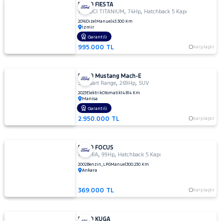
FORD FIESTA
,
,
1.5 TDCI TITANIUM
74Hp
Hatchback 5 Kapı
2016
Dizel
Manuel
43.300 Km
İzmir
Garantili
995.000 TL
Karşılaştır
FORD Mustang Mach-E
,
,
Standart Range
269Hp
SUV
2023
Elektrik
Otomatik
14.814 Km
Manisa
Garantili
2.950.000 TL
Karşılaştır
FORD FOCUS
,
,
1.6 GHIA
99Hp
Hatchback 5 Kapı
2002
Benzin_LPG
Manuel
300.230 Km
Ankara
369.000 TL
Karşılaştır
FORD KUGA