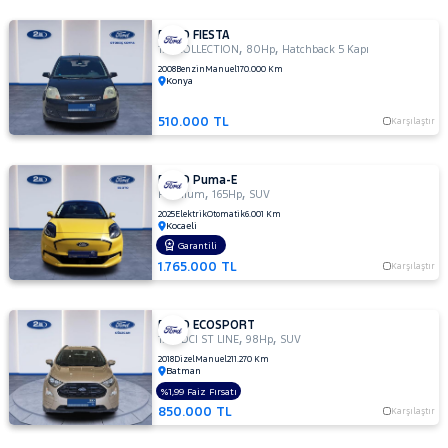
FORD FIESTA
,
,
1.4I COLLECTION
80Hp
Hatchback 5 Kapı
2008
Benzin
Manuel
170.000 Km
Konya
510.000 TL
Karşılaştır
FORD Puma-E
,
,
Premium
165Hp
SUV
2025
Elektrik
Otomatik
6.001 Km
Kocaeli
Garantili
1.765.000 TL
Karşılaştır
FORD ECOSPORT
,
,
1.5 TDCI ST LINE
98Hp
SUV
2018
Dizel
Manuel
211.270 Km
Batman
%1,99 Faiz Fırsatı
850.000 TL
Karşılaştır