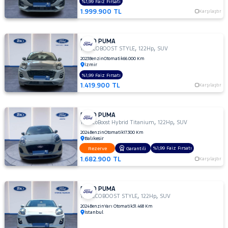
%1,99 Faiz Fırsatı
Jaecoo
1.999.900 TL
Karşılaştır
JEEP
KIA
FORD PUMA
,
,
1.0 ECOBOOST STYLE
122Hp
SUV
LANCIA
2023
Benzin
Otomatik
66.000 Km
İzmir
MAN
%1,99 Faiz Fırsatı
MERCEDES-
1.419.900 TL
Karşılaştır
BENZ
MINI
FORD PUMA
MITSUBISHI
,
,
1.0 EcoBoost Hybrid Titanium
122Hp
SUV
MOTORSIKLET
2024
Benzin
Otomatik
17.300 Km
Balıkesir
NISSAN
%1,99 Faiz Fırsatı
Rezerve
Garantili
1.682.900 TL
Karşılaştır
OPEL
PEUGEOT
FORD PUMA
RENAULT
,
,
1.0L ECOBOOST STYLE
122Hp
SUV
SEAT
2024
Benzin
Yarı Otomatik
31.468 Km
İstanbul
SKODA