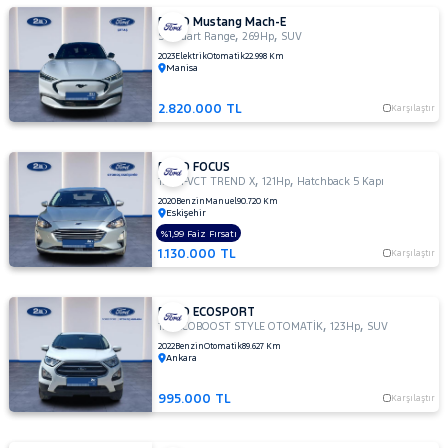
FORD Mustang Mach-E
,
,
Standart Range
269Hp
SUV
2023
Elektrik
Otomatik
22.998 Km
Manisa
2.820.000 TL
Karşılaştır
FORD FOCUS
,
,
1.5 TI-VCT TREND X
121Hp
Hatchback 5 Kapı
2020
Benzin
Manuel
90.720 Km
Eskişehir
%1,99 Faiz Fırsatı
1.130.000 TL
Karşılaştır
FORD ECOSPORT
,
,
1.0 ECOBOOST STYLE OTOMATİK
123Hp
SUV
2022
Benzin
Otomatik
89.627 Km
Ankara
995.000 TL
Karşılaştır