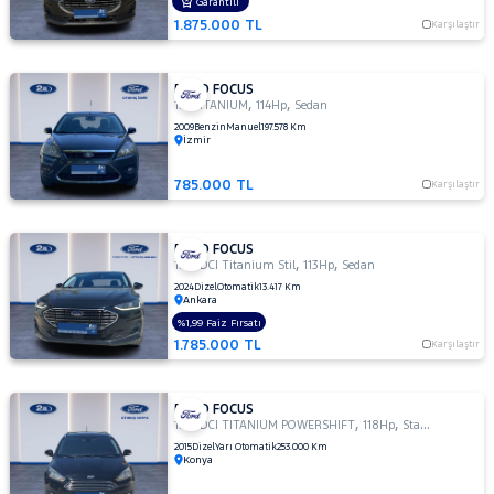
OTOMATIK
Garantili
1.875.000 TL
1.5 TI-
Karşılaştır
VCT
TREND
X
FORD FOCUS
,
,
1.6 TITANIUM
114Hp
Sedan
1.5
2009
Benzin
Manuel
197.578 Km
TREND-
İzmir
X
1.6
785.000 TL
Karşılaştır
AMBIENTE
1.6
FORD FOCUS
Duratec
,
,
1.5 TDCI Titanium Stil
113Hp
Sedan
Ti-VCT
2024
Dizel
Otomatik
13.417 Km
Titanium
Ankara
1.6
%1,99 Faiz Fırsatı
GHIA
1.785.000 TL
Karşılaştır
1.6
TDCI
GHIA
FORD FOCUS
,
,
1.5 TDCI TITANIUM POWERSHIFT
118Hp
StationWagon
1.6 TDCI
2015
Dizel
Yarı Otomatik
253.000 Km
TITANIUM
Konya
1.6