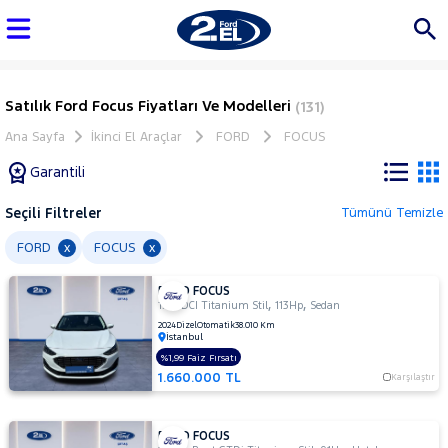
Satılık Ford Focus Fiyatları Ve Modelleri
(131)
Ana Sayfa
İkinci El Araçlar
FORD
FOCUS
Garantili
Seçili Filtreler
Tümünü Temizle
Marka
FORD
FOCUS
x
x
FORD FOCUS
Tüm
,
,
1.5 TDCI Titanium Stil
113Hp
Sedan
Araçlar
2024
Dizel
Otomatik
38.010 Km
İstanbul
AUDI
%1,99 Faiz Fırsatı
BMC
1.660.000 TL
Karşılaştır
BMW
BYD
FORD FOCUS