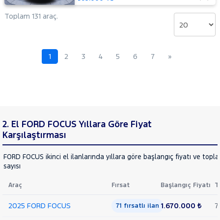
Mustang
Toplam 131 araç.
Mach-E
PUMA
Puma-
E
RANGER
1
2
3
4
5
6
7
»
RANGER
RAPTOR
TOURNEO
CONNECT
TOURNEO
TOURNEO
COURIER
COURIER
TOURNEO
2. El FORD FOCUS Yıllara Göre Fiyat
JOURNEY
Karşılaştırması
CUSTOM
TRANSIT
TRANSIT
FORD FOCUS ikinci el ilanlarında yıllara göre başlangıç fiyatı ve topl
CONNECT
TRANSIT
sayısı
COURIER
TRANSIT
Araç
Fırsat
Başlangıç Fiyatı
T
CUSTOM
Foton
2025 FORD FOCUS
1.670.000 ₺
7
71 fırsatlı ilan
HONDA