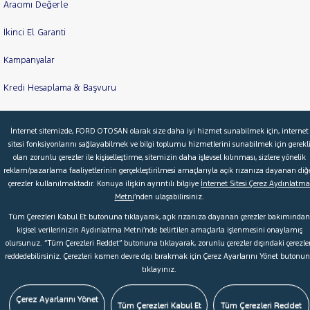
Aracımı Değerle
İkinci El Garanti
Kampanyalar
Kredi Hesaplama & Başvuru
İnternet sitemizde, FORD OTOSAN olarak size daha iyi hizmet sunabilmek için, internet
© 2026 Ford Türkiye
Ford Kurumsal
Hakkımızda
sitesi fonksiyonlarını sağlayabilmek ve bilgi toplumu hizmetlerini sunabilmek için gerekl
olan zorunlu çerezler ile kişiselleştirme, sitemizin daha işlevsel kılınması, sizlere yönelik
Şartlar & Kişisel Verilerin Korunması
S.S.S.
Faydalı Bağlantılar
reklam/pazarlama faaliyetlerinin gerçekleştirilmesi amaçlarıyla açık rızanıza dayanan diğ
Çerez Tercihleri
çerezler kullanılmaktadır. Konuya ilişkin ayrıntılı bilgiye
İnternet Sitesi Çerez Aydınlatma
Metni
’nden ulaşabilirsiniz.
Tüm Çerezleri Kabul Et butonuna tıklayarak, açık rızanıza dayanan çerezler bakımından
kişisel verilerinizin Aydınlatma Metni’nde belirtilen amaçlarla işlenmesini onaylamış
olursunuz. “Tüm Çerezleri Reddet” butonuna tıklayarak, zorunlu çerezler dışındaki çerezler
reddedebilirsiniz. Çerezleri kısmen devre dışı bırakmak için Çerez Ayarlarını Yönet butonu
tıklayınız.
Çerez Ayarlarını Yönet
Tüm Çerezleri Kabul Et
Tüm Çerezleri Reddet