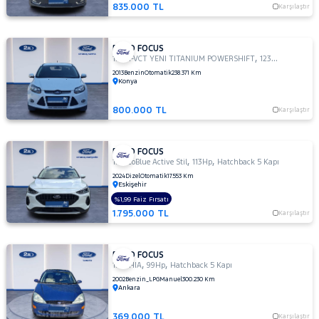
TDCI
835.000 TL
Karşılaştır
TREND
X
FORD FOCUS
1.6
,
,
1.6 TI-VCT YENI TITANIUM POWERSHIFT
123Hp
Sedan
TITANIUM
2013
Benzin
Otomatik
238.371 Km
1.6 TI-
Konya
VCT
TREND
800.000 TL
Karşılaştır
X
1.6 TI-VCT
FORD FOCUS
YENI
,
,
1.5 EcoBlue Active Stil
113Hp
Hatchback 5 Kapı
TITANIUM
2024
Dizel
Otomatik
17.553 Km
POWERSHIFT
Eskişehir
1.6 TREND
%1,99 Faiz Fırsatı
X
1.795.000 TL
Karşılaştır
OTOMATIK
2.0
TDCI
FORD FOCUS
,
,
1.6 GHIA
99Hp
Hatchback 5 Kapı
ST
2002
Benzin_LPG
Manuel
300.230 Km
Ankara
KUGA
MONDEO
369.000 TL
Karşılaştır