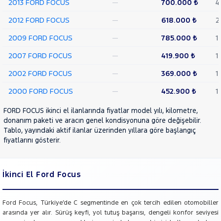
2013 FORD FOCUS
—
700.000 ₺
4
RENAULT
2012 FORD FOCUS
—
618.000 ₺
2
SEAT
2009 FORD FOCUS
—
785.000 ₺
1
SKODA
2007 FORD FOCUS
—
419.900 ₺
1
SSANGYONG
SUBARU
2002 FORD FOCUS
—
369.000 ₺
1
TESLA
2000 FORD FOCUS
—
452.900 ₺
1
TOGG
FORD FOCUS ikinci el ilanlarında fiyatlar model yılı, kilometre,
TOYOTA
donanım paketi ve aracın genel kondisyonuna göre değişebilir.
Tablo, yayındaki aktif ilanlar üzerinden yıllara göre başlangıç
TRAKTÖR
fiyatlarını gösterir.
VOLKSWAGEN
VOLVO
İkinci El Ford Focus
Ford Focus, Türkiye’de C segmentinde en çok tercih edilen otomobiller
arasında yer alır. Sürüş keyfi, yol tutuş başarısı, dengeli konfor seviyesi