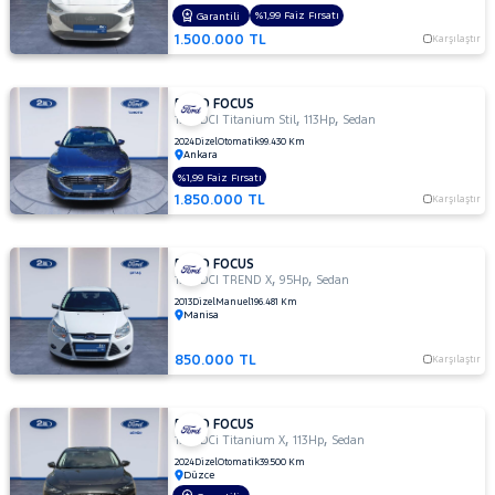
TITANIUM
%1,99 Faiz Fırsatı
Garantili
POWERSHIFT
1.500.000 TL
Karşılaştır
1.5 TDCI
Titanium
Stil
FORD FOCUS
1.5
,
,
1.5 TDCI Titanium Stil
113Hp
Sedan
TDCI
2024
Dizel
Otomatik
99.430 Km
Ankara
TREND
X
%1,99 Faiz Fırsatı
1.850.000 TL
Karşılaştır
1.5 TDCi
Titanium
1.5 TDCi
FORD FOCUS
Titanium
,
,
1.6 TDCI TREND X
95Hp
Sedan
PWS
2013
Dizel
Manuel
196.481 Km
MCA 120
Manisa
BG 1499
CC
850.000 TL
Karşılaştır
1.5 TDCi
Titanium
FORD FOCUS
X
,
,
1.5 TDCi Titanium X
113Hp
Sedan
1.5 TI-VCT
2024
Dizel
Otomatik
39.500 Km
TITANIUM
Düzce