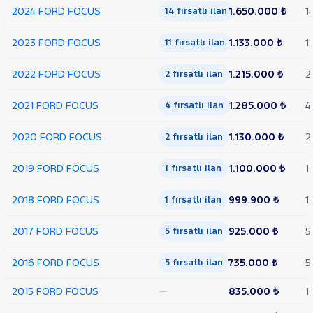
2024 FORD FOCUS
1.650.000 ₺
1
14 fırsatlı ilan
HYUNDAI
ISUZU
2023 FORD FOCUS
1.133.000 ₺
11
11 fırsatlı ilan
Iveco
2022 FORD FOCUS
1.215.000 ₺
2
2 fırsatlı ilan
Jaecoo
JEEP
2021 FORD FOCUS
1.285.000 ₺
4
4 fırsatlı ilan
KIA
2020 FORD FOCUS
1.130.000 ₺
2
2 fırsatlı ilan
LANCIA
MAN
2019 FORD FOCUS
1.100.000 ₺
1
1 fırsatlı ilan
MERCEDES-
BENZ
2018 FORD FOCUS
999.900 ₺
1
1 fırsatlı ilan
MINI
MITSUBISHI
2017 FORD FOCUS
925.000 ₺
5
5 fırsatlı ilan
MOTORSIKLET
2016 FORD FOCUS
735.000 ₺
5
5 fırsatlı ilan
NISSAN
OPEL
2015 FORD FOCUS
—
835.000 ₺
1
PEUGEOT