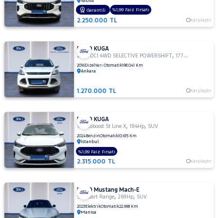
Yalova
NISSAN
%1,99 Faiz Fırsatı
Garantili
2.250.000 TL
Karşılaştır
OPEL
PEUGEOT
FORD KUGA
RENAULT
,
,
2.0 TDCI 4WD SELECTIVE POWERSHIFT
177Hp
SUV
2016
Dizel
Yarı Otomatik
198.041 Km
SEAT
Ankara
SKODA
1.270.000 TL
Karşılaştır
SSANGYONG
SUBARU
FORD KUGA
,
,
TESLA
1.5 Ecoboost St Line X
184Hp
SUV
2024
Benzin
Otomatik
10.615 Km
TOYOTA
İstanbul
%1,99 Faiz Fırsatı
TRAKTÖR
2.315.000 TL
Karşılaştır
VOLKSWAGEN
VOLVO
FORD Mustang Mach-E
,
,
Standart Range
269Hp
SUV
2023
Elektrik
Otomatik
22.998 Km
Manisa