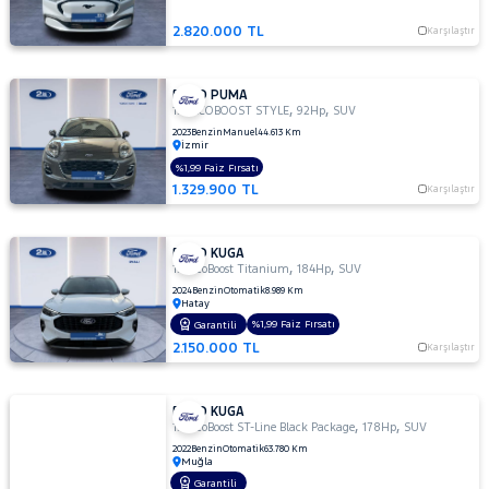
2.820.000 TL
Karşılaştır
FORD PUMA
,
,
1.0 ECOBOOST STYLE
92Hp
SUV
2023
Benzin
Manuel
44.613 Km
İzmir
%1,99 Faiz Fırsatı
1.329.900 TL
Karşılaştır
FORD KUGA
,
,
1.5 EcoBoost Titanium
184Hp
SUV
2024
Benzin
Otomatik
8.989 Km
Hatay
%1,99 Faiz Fırsatı
Garantili
2.150.000 TL
Karşılaştır
FORD KUGA
,
,
1.5 EcoBoost ST-Line Black Package
178Hp
SUV
2022
Benzin
Otomatik
63.780 Km
Muğla
Garantili