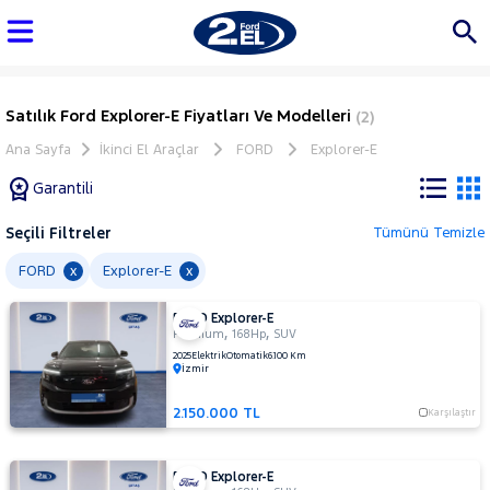
Satılık Ford Explorer-E Fiyatları Ve Modelleri
(2)
Ana Sayfa
İkinci El Araçlar
FORD
Explorer-E
Garantili
Seçili Filtreler
Tümünü Temizle
Marka
FORD
Explorer-E
x
x
FORD Explorer-E
Tüm
,
,
Premium
168Hp
SUV
Araçlar
2025
Elektrik
Otomatik
6.100 Km
İzmir
AUDI
BMC
2.150.000 TL
Karşılaştır
BMW
BYD
FORD Explorer-E