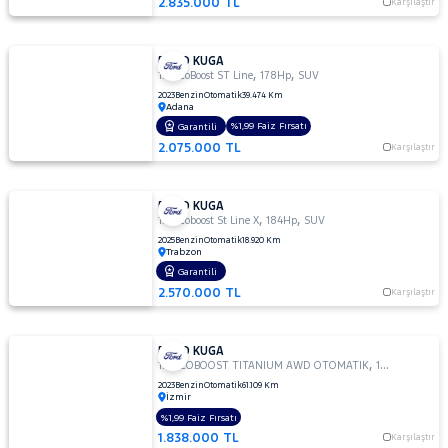
2.835.000 TL
Karşılaştır
FORD KUGA
,
,
1.5 EcoBoost ST Line
178Hp
SUV
2023
Benzin
Otomatik
39.474 Km
Adana
%1,99 Faiz Fırsatı
Garantili
2.075.000 TL
Karşılaştır
FORD KUGA
,
,
1.5 Ecoboost St Line X
184Hp
SUV
2025
Benzin
Otomatik
18.920 Km
Trabzon
Garantili
2.570.000 TL
Karşılaştır
FORD KUGA
,
,
1.5 ECOBOOST TITANIUM AWD OTOMATIK
178Hp
SUV
2023
Benzin
Otomatik
61.109 Km
İzmir
%1,99 Faiz Fırsatı
1.838.000 TL
Karşılaştır