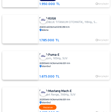
1.950.000 TL
Karşılaştır
FORD KUGA
,
,
1.5 ECOBLUE TITANIUM OTOMATİK
118Hp
SUV
2020
Dizel
Otomatik
130.059 Km
Adana
1.785.000 TL
Karşılaştır
FORD Puma-E
,
,
Premium
165Hp
SUV
2025
Elektrik
Otomatik
6.001 Km
İstanbul
1.675.000 TL
Karşılaştır
FORD Mustang Mach-E
,
,
Standart Range
366Hp
SUV
2023
Elektrik
Otomatik
6.001 Km
İstanbul
Rezerve