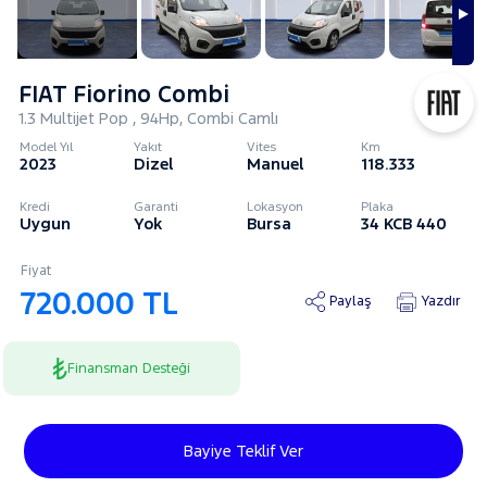
FIAT Fiorino Combi
1.3 Multijet Pop , 94Hp, Combi Camlı
Model Yıl
Yakıt
Vites
Km
2023
Dizel
Manuel
118.333
Kredi
Garanti
Lokasyon
Plaka
Uygun
Yok
Bursa
34 KCB 440
Fiyat
720.000 TL
Paylaş
Yazdır
Finansman Desteği
Bayiye Teklif Ver