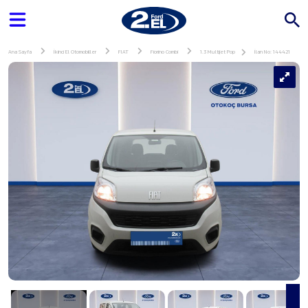
Ana Sayfa
İkinci El Otomobiller
FIAT
Fiorino Combi
1.3 Multijet Pop
İlan No: 144421