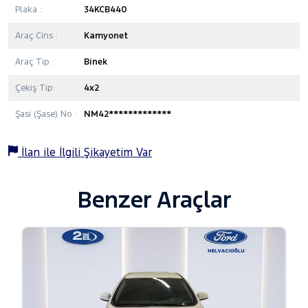
Plaka :
34KCB440
Araç Cins :
Kamyonet
Araç Tip :
Binek
Çekiş Tip:
4x2
Şasi (Şase) No :
NM42*************
İlan ile İlgili Şikayetim Var
Benzer Araçlar