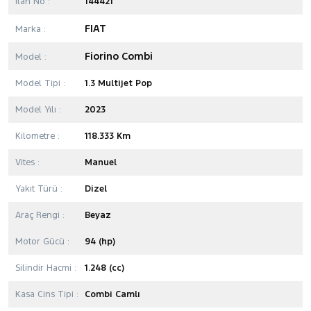
İlan No :
144421
FIAT
Marka :
Fiorino Combi
Model :
Model Tipi :
1.3 Multijet Pop
Model Yılı :
2023
Kilometre :
118.333 Km
Vites :
Manuel
Yakıt Türü :
Dizel
Araç Rengi :
Beyaz
Motor Gücü :
94 (hp)
Silindir Hacmi :
1.248 (cc)
Kasa Cins Tipi :
Combi Camlı