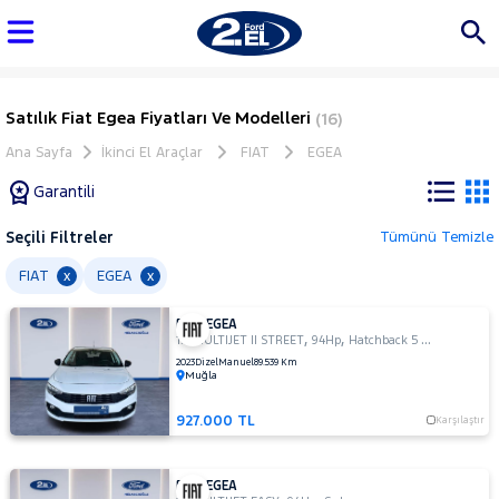
Satılık Fiat Egea Fiyatları Ve Modelleri
(16)
Ana Sayfa
İkinci El Araçlar
FIAT
EGEA
Garantili
Seçili Filtreler
Tümünü Temizle
Marka
FIAT
EGEA
x
x
FIAT EGEA
Tüm
,
,
1.3 MULTIJET II STREET
94Hp
Hatchback 5 Kapı
Araçlar
2023
Dizel
Manuel
89.539 Km
Muğla
AUDI
BMC
927.000 TL
Karşılaştır
BMW
BYD
FIAT EGEA