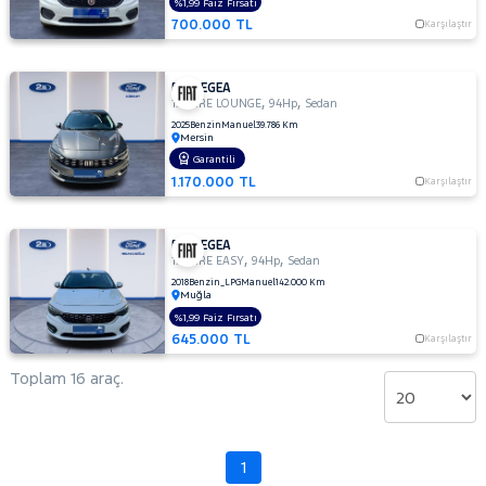
%1,99 Faiz Fırsatı
700.000 TL
TESLA
Karşılaştır
TOGG
FIAT EGEA
TOYOTA
,
,
1.4 FIRE LOUNGE
94Hp
Sedan
TRAKTÖR
2025
Benzin
Manuel
39.786 Km
Mersin
VOLKSWAGEN
Garantili
1.170.000 TL
Karşılaştır
VOLVO
FIAT EGEA
,
,
1.4 FIRE EASY
94Hp
Sedan
2018
Benzin_LPG
Manuel
142.000 Km
Muğla
%1,99 Faiz Fırsatı
645.000 TL
Karşılaştır
Toplam 16 araç.
1