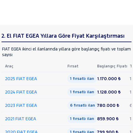
2. El FIAT EGEA Yıllara Göre Fiyat Karşılaştırması
FIAT EGEA ikinci el ilanlarında yıllara göre başlangıç fiyatı ve toplam 
sayısı
Araç
Fırsat
Başlangıç Fiyatı
T
2025 FIAT EGEA
1.170.000 ₺
1
1 fırsatlı ilan
2024 FIAT EGEA
1.128.000 ₺
1
1 fırsatlı ilan
2023 FIAT EGEA
780.000 ₺
6
6 fırsatlı ilan
2021 FIAT EGEA
859.900 ₺
1
1 fırsatlı ilan
2020 FIAT EGEA
799.900 ₺
1
1 fırsatlı ilan