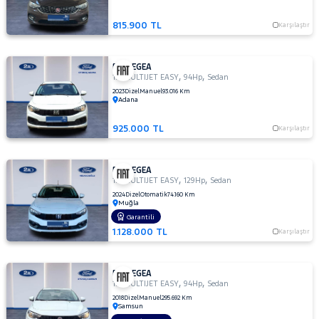
JEEP
815.900 TL
Karşılaştır
KIA
MAN
FIAT EGEA
MERCEDES-
,
,
1.3 MULTIJET EASY
94Hp
Sedan
BENZ
2023
Dizel
Manuel
93.016 Km
Adana
MINI
MITSUBISHI
925.000 TL
Karşılaştır
MOTORSIKLET
NISSAN
FIAT EGEA
,
,
1.6 MULTIJET EASY
129Hp
Sedan
OPEL
2024
Dizel
Otomatik
74.160 Km
Muğla
PEUGEOT
Garantili
RENAULT
1.128.000 TL
Karşılaştır
SEAT
SKODA
FIAT EGEA
,
,
1.3 MULTIJET EASY
94Hp
Sedan
SSANGYONG
2018
Dizel
Manuel
295.692 Km
Samsun
SUBARU