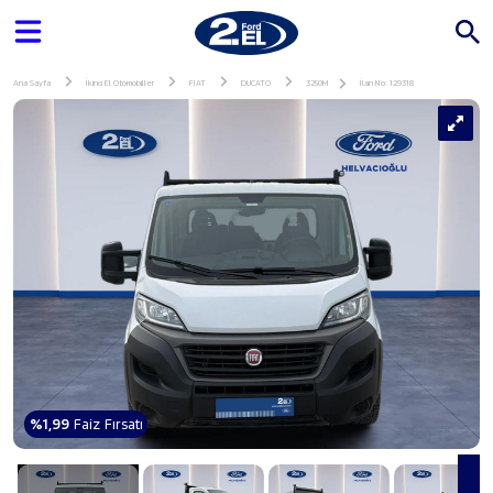
Ana Sayfa
İkinci El Otomobiller
FIAT
DUCATO
3250M
İlan No: 129318
%1,99
Faiz Fırsatı