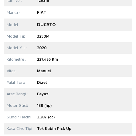
İlan No :
129318
FIAT
Marka :
DUCATO
Model :
Model Tipi :
3250M
Model Yılı :
2020
Kilometre :
227.435 Km
Vites :
Manuel
Yakıt Türü :
Dizel
Araç Rengi :
Beyaz
Motor Gücü :
138 (hp)
Silindir Hacmi :
2.287 (cc)
Kasa Cins Tipi :
Tek Kabin Pick Up