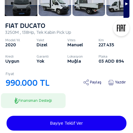
FIAT DUCATO
3250M , 138Hp, Tek Kabin Pick Up
Model Yıl
Yakıt
Vites
Km
2020
Dizel
Manuel
227.435
Kredi
Garanti
Lokasyon
Plaka
Uygun
Yok
Muğla
03 ADD 894
Fiyat
990.000 TL
Paylaş
Yazdır
Finansman Desteği
Bayiye Teklif Ver