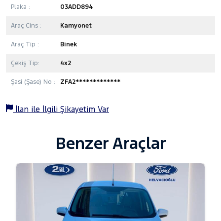
Plaka :
03ADD894
Araç Cins :
Kamyonet
Araç Tip :
Binek
Çekiş Tip:
4x2
Şasi (Şase) No :
ZFA2*************
İlan ile İlgili Şikayetim Var
Benzer Araçlar