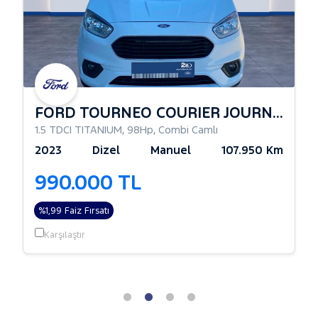
FORD TOURNEO COURIER JOURNEY
1.5 TDCI TITANIUM
,
98Hp
,
Combi Camlı
2023
Dizel
Manuel
107.950 Km
990.000 TL
%1,99 Faiz Fırsatı
Karşılaştır