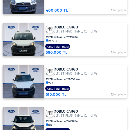
SEAT
SKODA
400.000 TL
Karşılaştır
SSANGYONG
SUBARU
FIAT DOBLO CARGO
,
,
1.3 MULTIJET MAXI
94Hp
Combi Van
TESLA
2020
Dizel
Manuel
177.780 Km
Ankara
TOGG
%1,99 Faiz Fırsatı
580.000 TL
Karşılaştır
TOYOTA
TRAKTÖR
FIAT DOBLO CARGO
VOLKSWAGEN
,
,
1.3 MULTIJET MAXI
94Hp
Combi Van
VOLVO
2020
Dizel
Manuel
222.000 Km
Van
%1,99 Faiz Fırsatı
510.000 TL
Karşılaştır
FIAT DOBLO CARGO
,
,
1.3 MULTIJET PLUS
94Hp
Combi Van
2020
Dizel
Manuel
159.635 Km
Iğdır