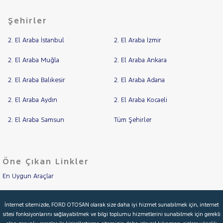
Şehirler
2. El Araba İstanbul
2. El Araba İzmir
2. El Araba Muğla
2. El Araba Ankara
2. El Araba Balıkesir
2. El Araba Adana
2. El Araba Aydın
2. El Araba Kocaeli
2. El Araba Samsun
Tüm Şehirler
Öne Çıkan Linkler
En Uygun Araçlar
Aracımı Değerle
İnternet sitemizde, FORD OTOSAN olarak size daha iyi hizmet sunabilmek için, internet
sitesi fonksiyonlarını sağlayabilmek ve bilgi toplumu hizmetlerini sunabilmek için gerekli
İkinci El Garanti