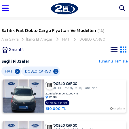
Satılık Fiat Doblo Cargo Fiyatları Ve Modelleri
(14)
Ana Sayfa
İkinci El Araçlar
FIAT
DOBLO CARGO
Garantili
Seçili Filtreler
Tümünü Temizle
Marka
FIAT
DOBLO CARGO
x
x
FIAT DOBLO CARGO
Tüm
,
,
1.3 MULTIJET MAXI
94Hp
Panel Van
Araçlar
2021
Dizel
Manuel
40.000 Km
İstanbul
AUDI
%1,99 Faiz Fırsatı
BMC
610.000 TL
Karşılaştır
BMW
BYD
FIAT DOBLO CARGO