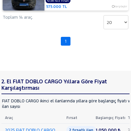
%1,99 Faiz Fırsatı
575.000 TL
Karşılaştır
Toplam 14 araç.
1
2. El FIAT DOBLO CARGO Yıllara Göre Fiyat
Karşılaştırması
FIAT DOBLO CARGO ikinci el ilanlarında yıllara göre başlangıç fiyatı 
ilan sayısı
Araç
Fırsat
Başlangıç Fiyatı
T
2025 FIAT DOBLO CARGO
1.050.000 ₺
2
2 fırsatlı ilan