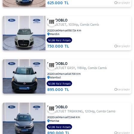
625.000 TL
Karşılaştır
HONDA
HYUNDAI
FIAT DOBLO
ISUZU
,
,
1.6 MULTIJET
103Hp
Combi Camlı
Iveco
2022
Dizel
Manuel
150.724 Km
Mardin
Jaecoo
%1,99 Faiz Fırsatı
750.000 TL
Karşılaştır
JEEP
KIA
FIAT DOBLO
,
,
LANCIA
1.6 MULTIJET EASY
118Hp
Combi Camlı
2022
Dizel
Manuel
49.700 Km
MAN
İstanbul
MERCEDES-
%1,99 Faiz Fırsatı
BENZ
895.000 TL
Karşılaştır
MINI
MITSUBISHI
FIAT DOBLO
,
,
1.6 MULTIJET TREKKING
120Hp
Combi Camlı
MOTORSIKLET
2022
Dizel
Manuel
72.649 Km
NISSAN
Manisa
%1,99 Faiz Fırsatı
OPEL
890.000 TL
Karşılaştır