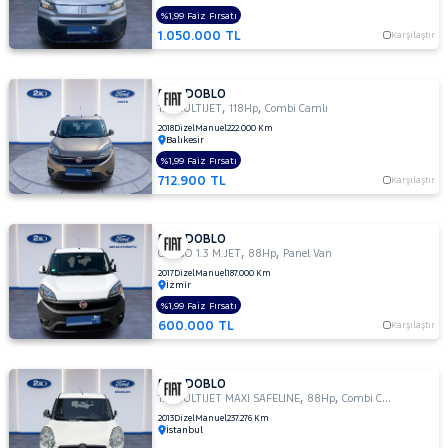
CARGO
%1,99 Faiz Fırsatı
1.2
1.050.000 TL
Karşılaştır
CARGO
1.3
M.JET
FIAT DOBLO
,
,
CARGO
1.6 MULTIJET
118Hp
Combi Camlı
MAXI 1.3
2018
Dizel
Manuel
222.000 Km
Balıkesir
MULTIJET
%1,99 Faiz Fırsatı
COMBI
712.900 TL
Karşılaştır
1.5
BLUEHDI
EASY
FIAT DOBLO
COMBI
,
,
CARGO 1.3 M.JET
88Hp
Panel Van
1.5
2017
Dizel
Manuel
187.000 Km
İzmir
BLUEHDI
PREMIO
%1,99 Faiz Fırsatı
PLUS
600.000 TL
Karşılaştır
COMBI
1.5
FIAT DOBLO
BLUEHDI
,
,
1.3 MULTIJET MAXI SAFELINE
88Hp
Combi Camlı
URBAN
2013
Dizel
Manuel
237.276 Km
Combi
İstanbul