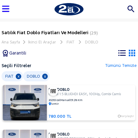
Satılık Fiat Doblo Fiyatları Ve Modelleri
(29)
Ana Sayfa
İkinci El Araçlar
FIAT
DOBLO
Garantili
Seçili Filtreler
Tümünü Temizle
Marka
FIAT
DOBLO
x
x
FIAT DOBLO
Tüm
,
,
COMBI 1.5 BLUEHDI EASY
100Hp
Combi Camlı
Araçlar
2023
Dizel
Manuel
131.216 Km
İzmir
AUDI
BMC
780.000 TL
Karşılaştır
BMW
BYD
FIAT DOBLO