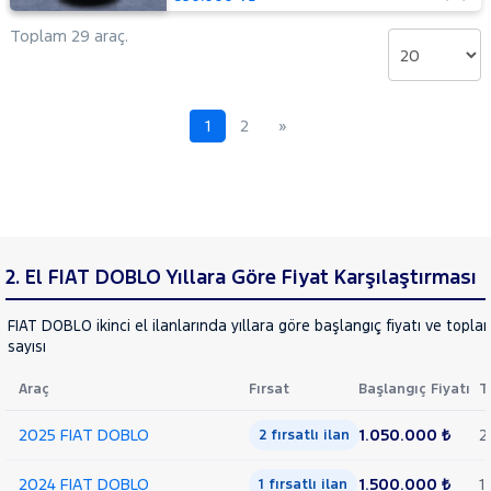
PEUGEOT
Toplam 29 araç.
RENAULT
SEAT
SKODA
1
2
»
SSANGYONG
SUBARU
TESLA
TOYOTA
2. El FIAT DOBLO Yıllara Göre Fiyat Karşılaştırması
TRAKTÖR
VOLKSWAGEN
FIAT DOBLO ikinci el ilanlarında yıllara göre başlangıç fiyatı ve topla
sayısı
VOLVO
Araç
Fırsat
Başlangıç Fiyatı
T
2025 FIAT DOBLO
1.050.000 ₺
2
2 fırsatlı ilan
2024 FIAT DOBLO
1.500.000 ₺
1
1 fırsatlı ilan