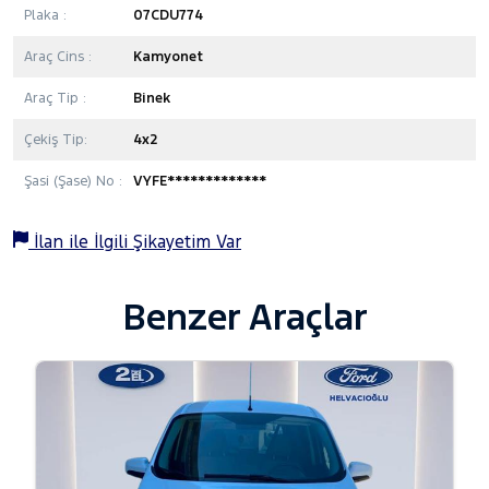
Plaka :
07CDU774
Araç Cins :
Kamyonet
Araç Tip :
Binek
Çekiş Tip:
4x2
Şasi (Şase) No :
VYFE*************
İlan ile İlgili Şikayetim Var
Benzer Araçlar