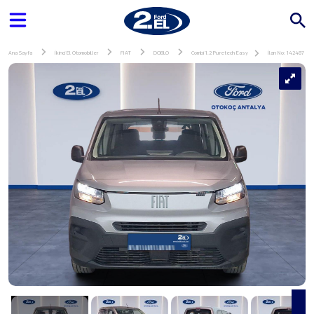
Ana Sayfa
İkinci El Otomobiller
FIAT
DOBLO
Combi 1.2 Puretech Easy
İlan No: 142487