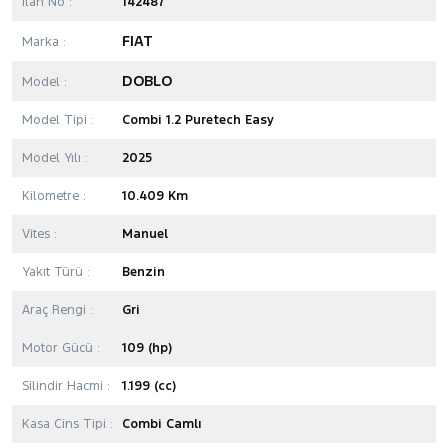
İlan No :
142487
FIAT
Marka :
DOBLO
Model :
Model Tipi :
Combi 1.2 Puretech Easy
Model Yılı :
2025
Kilometre :
10.409 Km
Vites :
Manuel
Yakıt Türü :
Benzin
Araç Rengi :
Gri
Motor Gücü :
109 (hp)
Silindir Hacmi :
1.199 (cc)
Kasa Cins Tipi :
Combi Camlı