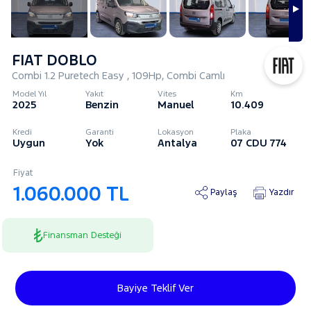
FIAT DOBLO
Combi 1.2 Puretech Easy , 109Hp, Combi Camlı
Model Yıl
Yakıt
Vites
Km
2025
Benzin
Manuel
10.409
Kredi
Garanti
Lokasyon
Plaka
Uygun
Yok
Antalya
07 CDU 774
Fiyat
1.060.000 TL
Paylaş
Yazdır
Finansman Desteği
Bayiye Teklif Ver