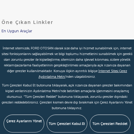
Iveco
Cinsleri
Kasa
Jaecoo
JEEP
Öne Çıkan Linkler
Tipi
Aktarma
KIA
En Uygun Araçlar
Türü
LANCIA
Aracımı Değerle
Garanti
MAN
Kampanya
İnternet sitemizde, FORD OTOSAN olarak size daha iyi hizmet sunabilmek için, internet
MERCEDES-
sitesi fonksiyonlarını sağlayabilmek ve bilgi toplumu hizmetlerini sunabilmek için gerekli
İkinci El Garanti
BENZ
olan zorunlu çerezler ile kişiselleştirme, sitemizin daha işlevsel kılınması, sizlere yönelik
ve
Boya
MINI
reklam/pazarlama faaliyetlerinin gerçekleştirilmesi amaçlarıyla açık rızanıza dayanan
Kampanyalar
diğer çerezler kullanılmaktadır. Konuya ilişkin ayrıntılı bilgiye
İnternet Sitesi Çerez
MITSUBISHI
Fırsatlar
Aydınlatma Metni
’nden ulaşabilirsiniz.
Değişen
Kredi Hesaplama & Başvuru
MOTORSIKLET
Tüm Çerezleri Kabul Et butonuna tıklayarak, açık rızanıza dayanan çerezler bakımından
İlan
Parça
NISSAN
kişisel verilerinizin Aydınlatma Metni’nde belirtilen amaçlarla işlenmesini onaylamış
olursunuz. “Tüm Çerezleri Reddet” butonuna tıklayarak, zorunlu çerezler dışındaki
No
OPEL
© 2026 Ford Türkiye
Ford Kurumsal
Hakkımızda
çerezleri reddedebilirsiniz. Çerezleri kısmen devre dışı bırakmak için Çerez Ayarlarını Yönet
butonuna tıklayınız.
PEUGEOT
Şartlar & Kişisel Verilerin Korunması
S.S.S.
Faydalı Bağlantılar
RENAULT
Çerez Tercihleri
Çerez Ayarlarını Yönet
Tüm Çerezleri Kabul Et
Tüm Çerezleri Reddet
SEAT