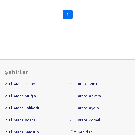
Q3
BMC
1
Fiyat
BMW
Model
BYD
Aralığı
CHERY
Yılı
CITROEN
Km
Aralığı
CUPRA
Aralığı
DACIA
Şehirler
Şehir
DAIHATSU
FIAT
2. El Araba İstanbul
2. El Araba İzmir
Bayi
FORD
Yakıt
2. El Araba Muğla
2. El Araba Ankara
Foton
2. El Araba Balıkesir
2. El Araba Aydın
HONDA
Türü
Vites
HYUNDAI
2. El Araba Adana
2. El Araba Kocaeli
Tipi
Araç
ISUZU
2. El Araba Samsun
Tüm Şehirler