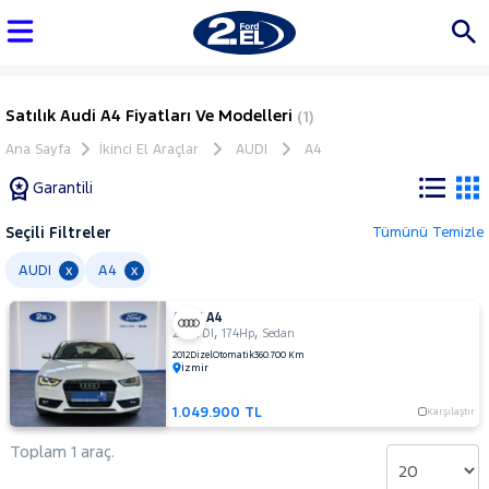
Satılık Audi A4 Fiyatları Ve Modelleri
(1)
Ana Sayfa
İkinci El Araçlar
AUDI
A4
Garantili
Seçili Filtreler
Tümünü Temizle
Marka
AUDI
A4
x
x
AUDI A4
Tüm
,
,
2.0 TDI
174Hp
Sedan
Araçlar
2012
Dizel
Otomatik
360.700 Km
İzmir
AUDI
A4
1.049.900 TL
Karşılaştır
2.0
Toplam 1 araç.
TDI