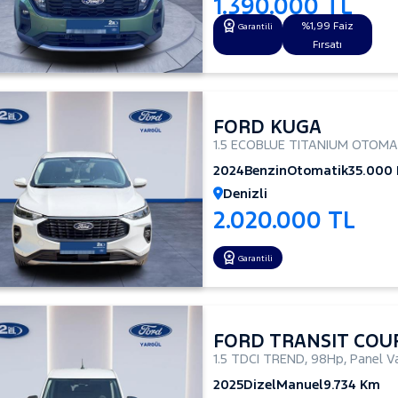
1.390.000 TL
%1,99 Faiz
Garantili
Fırsatı
FORD KUGA
1.5 ECOBLUE TITANIUM OTOMA
2024
Benzin
Otomatik
35.000
Denizli
2.020.000 TL
Garantili
FORD TRANSIT COU
1.5 TDCI TREND
,
98Hp
,
Panel V
2025
Dizel
Manuel
9.734 Km