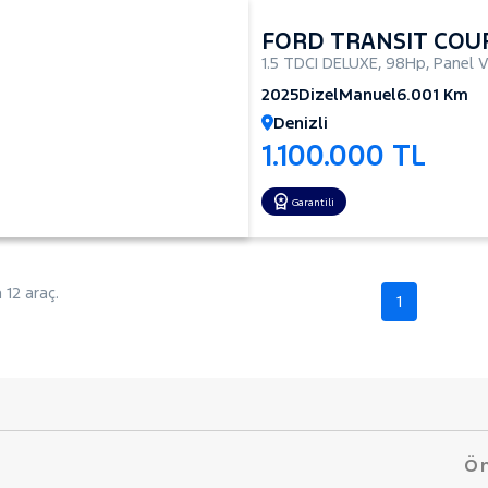
FORD TRANSIT COU
1.5 TDCI DELUXE
,
98Hp
,
Panel 
2025
Dizel
Manuel
6.001 Km
Denizli
1.100.000 TL
Garantili
12 araç.
1
Ön