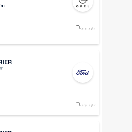
Km
Karşılaştır
RIER
an
Karşılaştır