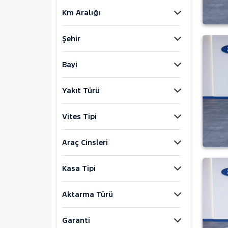
FIAT
Km Aralığı
FORD
Foton
Şehir
HONDA
HYUNDAI
Bayi
ISUZU
Yakıt Türü
Iveco
Jaecoo
Vites Tipi
JEEP
KIA
Araç Cinsleri
LANCIA
Kasa Tipi
MAN
MERCEDES-BENZ
Aktarma Türü
MINI
MITSUBISHI
Garanti