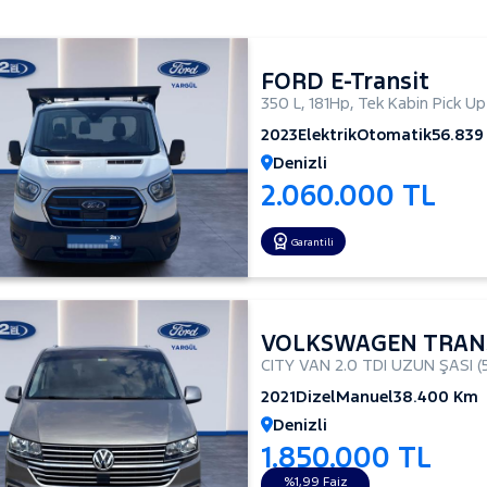
FORD E-Transit
350 L
,
181Hp
,
Tek Kabin Pick Up
2023
Elektrik
Otomatik
56.839
Denizli
2.060.000 TL
Garantili
VOLKSWAGEN TRAN
CITY VAN 2.0 TDI UZUN ŞASI (5
2021
Dizel
Manuel
38.400 Km
Denizli
1.850.000 TL
%1,99 Faiz