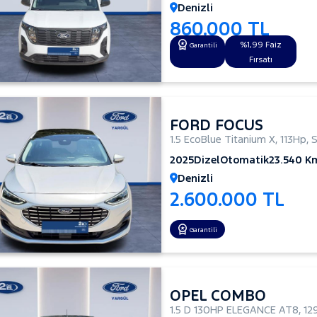
Denizli
860.000 TL
%1,99 Faiz
Garantili
Fırsatı
FORD FOCUS
1.5 EcoBlue Titanium X
,
113Hp
,
2025
Dizel
Otomatik
23.540 K
Denizli
2.600.000 TL
Garantili
OPEL COMBO
1.5 D 130HP ELEGANCE AT8
,
12