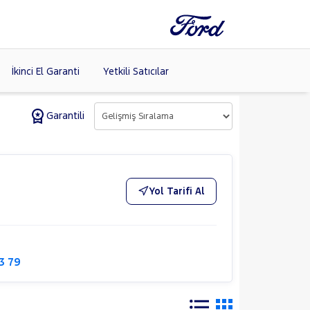
İkinci El Garanti
Yetkili Satıcılar
Garantili
Tüm Markaları
Listele >
Yol Tarifi Al
(8)
3 79