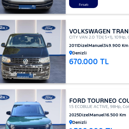
Fırsatı
VOLKSWAGEN TRAN
CITY VAN 2.0 TDI( 5+1)
,
101Hp
,
2011
Dizel
Manuel
349.900 Km
Denizli
670.000 TL
FORD TOURNEO CO
1.5 ECOBLUE ACTIVE
,
98Hp
,
Co
2025
Dizel
Manuel
16.500 Km
Denizli