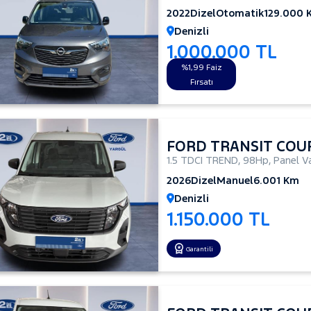
2022
Dizel
Otomatik
129.000 
Denizli
1.000.000 TL
%1,99 Faiz
Fırsatı
FORD TRANSIT COU
1.5 TDCI TREND
,
98Hp
,
Panel V
2026
Dizel
Manuel
6.001 Km
Denizli
1.150.000 TL
Garantili