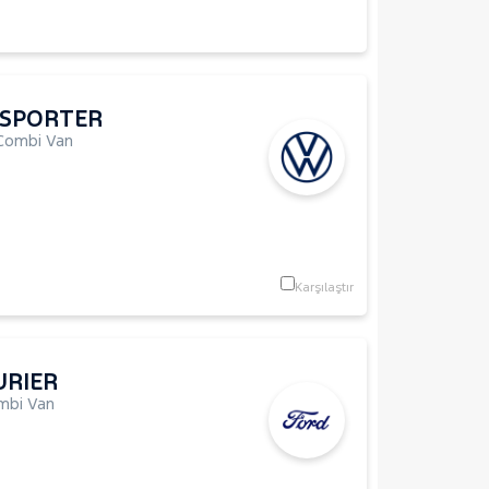
SPORTER
Combi Van
Karşılaştır
URIER
mbi Van