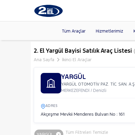
Tüm Araçlar
Hizmetlerimiz
Markalar
>
FORD
(89
2. El Yargül Bayisi Satılık Araç Listesi
(
VOLKSW
Ana Sayfa
İkinci El Araçlar
Modeller
>
CITROE
Kasalar
>
YARGÜL
DACIA
(14
YARGÜL OTOMOTİV PAZ. TİC. SAN. A.Ş
SKODA
(
MERKEZEFENDİ / Denizli
ADRES
Akçeşme Mevkii Menderes Bulvarı No : 161
Tüm Filtreleri Temizle
YARGÜL
x