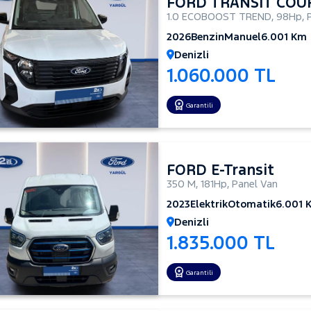
FORD TRANSIT COU
1.0 ECOBOOST TREND
,
98Hp
,
2026
Benzin
Manuel
6.001 Km
Denizli
1.060.000 TL
Garantili
FORD E-Transit
350 M
,
181Hp
,
Panel Van
2023
Elektrik
Otomatik
6.001 
Denizli
1.835.000 TL
Garantili