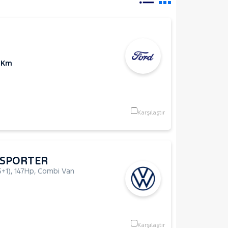
 Km
Karşılaştır
SPORTER
+1)
,
147Hp
,
Combi Van
Karşılaştır