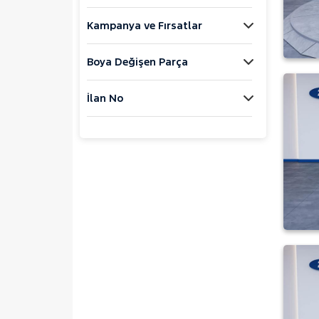
MOTORSIKLET
Kampanya ve Fırsatlar
NISSAN
OPEL
Boya Değişen Parça
PEUGEOT
RENAULT
İlan No
SEAT
SKODA
SSANGYONG
SUBARU
TESLA
TOYOTA
TRAKTÖR
VOLKSWAGEN
VOLVO