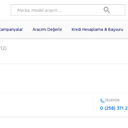
Kampanyalar
Aracımı Değerle
Kredi Hesaplama & Başvuru
4)
FIAT
(102)
RENAULT
(80)
12)
AGEN
(58)
OPEL
(57)
PEUGEOT
(37)
N
(22)
HYUNDAI
(18)
TOYOTA
(14)
)
KIA
(12)
VOLVO
(11)
.
10)
AUDI
(10)
MERCEDES-BENZ
TELEFON
0 (258) 371 2