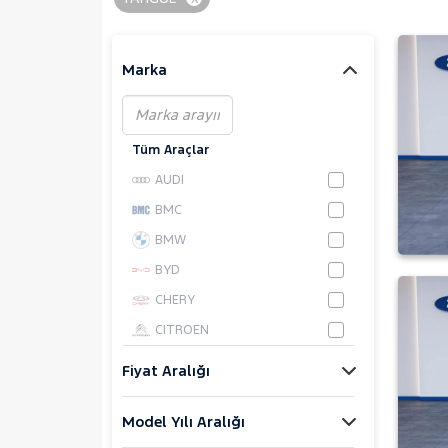
Marka
Tüm Araçlar
AUDI
BMC
BMW
BYD
CHERY
CITROEN
CUPRA
Fiyat Aralığı
DACIA
Model Yılı Aralığı
DAIHATSU