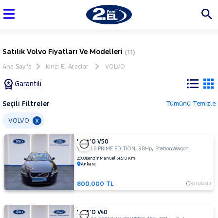
Satılık Volvo Fiyatları Ve Modelleri
(11)
Ana Sayfa
İkinci El Araçlar
VOLVO
Garantili
Seçili Filtreler
Tümünü Temizle
Marka
VOLVO
x
VOLVO V50
Tüm
,
,
V 50 1.6 PRIME EDITION
98Hp
StationWagon
Araçlar
2008
Benzin
Manuel
161.510 Km
Ankara
AUDI
BMC
800.000 TL
Karşılaştır
BMW
BYD
VOLVO V40