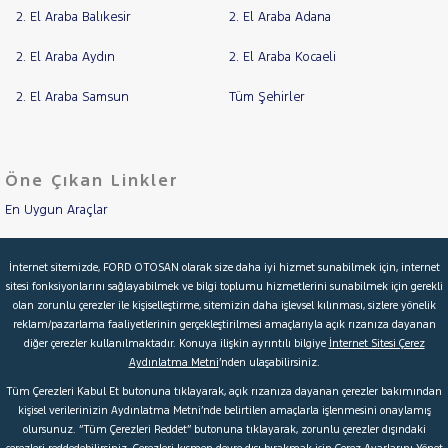
2. El Araba Balıkesir
2. El Araba Adana
2. El Araba Aydın
2. El Araba Kocaeli
2. El Araba Samsun
Tüm Şehirler
Öne Çıkan Linkler
En Uygun Araçlar
Aracımı Değerle
İnternet sitemizde, FORD OTOSAN olarak size daha iyi hizmet sunabilmek için, internet
sitesi fonksiyonlarını sağlayabilmek ve bilgi toplumu hizmetlerini sunabilmek için gerekli
İkinci El Garanti
olan zorunlu çerezler ile kişiselleştirme, sitemizin daha işlevsel kılınması, sizlere yönelik
reklam/pazarlama faaliyetlerinin gerçekleştirilmesi amaçlarıyla açık rızanıza dayanan
Kampanyalar
diğer çerezler kullanılmaktadır. Konuya ilişkin ayrıntılı bilgiye
İnternet Sitesi Çerez
Aydınlatma Metni
’nden ulaşabilirsiniz.
Kredi Hesaplama & Başvuru
Tüm Çerezleri Kabul Et butonuna tıklayarak, açık rızanıza dayanan çerezler bakımından
kişisel verilerinizin Aydınlatma Metni’nde belirtilen amaçlarla işlenmesini onaylamış
olursunuz. “Tüm Çerezleri Reddet” butonuna tıklayarak, zorunlu çerezler dışındaki
© 2026 Ford Türkiye
Ford Kurumsal
Hakkımızda