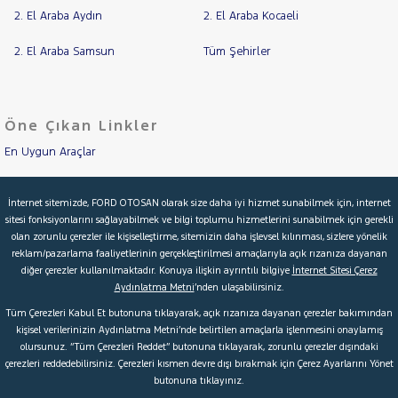
2. El Araba Aydın
2. El Araba Kocaeli
PASSAT
PASSAT
2. El Araba Samsun
Tüm Şehirler
VARIANT
POLO
Taigo
T-
Öne Çıkan Linkler
CROSS
En Uygun Araçlar
TIGUAN
TRANSPORTER
Aracımı Değerle
İnternet sitemizde, FORD OTOSAN olarak size daha iyi hizmet sunabilmek için, internet
VOLVO
sitesi fonksiyonlarını sağlayabilmek ve bilgi toplumu hizmetlerini sunabilmek için gerekli
İkinci El Garanti
olan zorunlu çerezler ile kişiselleştirme, sitemizin daha işlevsel kılınması, sizlere yönelik
reklam/pazarlama faaliyetlerinin gerçekleştirilmesi amaçlarıyla açık rızanıza dayanan
Kampanyalar
diğer çerezler kullanılmaktadır. Konuya ilişkin ayrıntılı bilgiye
İnternet Sitesi Çerez
Aydınlatma Metni
’nden ulaşabilirsiniz.
Kredi Hesaplama & Başvuru
Tüm Çerezleri Kabul Et butonuna tıklayarak, açık rızanıza dayanan çerezler bakımından
kişisel verilerinizin Aydınlatma Metni’nde belirtilen amaçlarla işlenmesini onaylamış
olursunuz. “Tüm Çerezleri Reddet” butonuna tıklayarak, zorunlu çerezler dışındaki
© 2026 Ford Türkiye
Ford Kurumsal
Hakkımızda
çerezleri reddedebilirsiniz. Çerezleri kısmen devre dışı bırakmak için Çerez Ayarlarını Yönet
butonuna tıklayınız.
Şartlar & Kişisel Verilerin Korunması
S.S.S.
Faydalı Bağlantılar