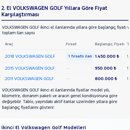
LANCIA
Cinsleri
2. El VOLKSWAGEN GOLF Yıllara Göre Fiyat
Kasa
MAN
Karşılaştırması
MERCEDES-
Tipi
Aktarma
BENZ
VOLKSWAGEN GOLF ikinci el ilanlarında yıllara göre başlangıç fiyatı v
MINI
toplam ilan sayısı
Türü
MITSUBISHI
Araç
Fırsat
Başlangıç Fiyatı
T
Garanti
Kampanya
MOTORSIKLET
2018 VOLKSWAGEN GOLF
1.450.000 ₺
1
NISSAN
1 fırsatlı ilan
ve
Boya
OPEL
2015 VOLKSWAGEN GOLF
—
950.000 ₺
1
Fırsatlar
PEUGEOT
Değişen
2011 VOLKSWAGEN GOLF
—
800.000 ₺
1
RENAULT
İlan
Parça
VOLKSWAGEN GOLF ikinci el ilanlarında fiyatlar model yılı,
SEAT
kilometre, donanım paketi ve aracın genel kondisyonuna göre
No
SKODA
değişebilir. Tablo, yayındaki aktif ilanlar üzerinden yıllara göre
başlangıç fiyatlarını gösterir.
SSANGYONG
SUBARU
TESLA
İkinci El Volkswagen Golf Modelleri