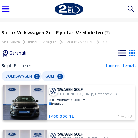
Satılık Volkswagen Golf Fiyatları Ve Modelleri
(3)
Ana Sayfa
İkinci El Araçlar
VOLKSWAGEN
GOLF
Garantili
Seçili Filtreler
Tümünü Temizle
Marka
VOLKSWAGEN
GOLF
x
x
VOLKSWAGEN GOLF
Tüm
,
,
1.6 TDI HIGHLINE DSG
114Hp
Hatchback 5 Kapı
Araçlar
2018
Dizel
Otomatik
115.000 Km
İstanbul
AUDI
BMC
1.450.000 TL
Karşılaştır
BMW
BYD
VOLKSWAGEN GOLF