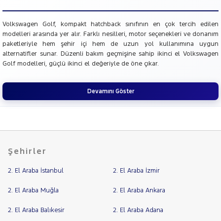
TOGG
RAMA
TOYOTA
Volkswagen Golf, kompakt hatchback sınıfının en çok tercih edilen
YAP
modelleri arasında yer alır. Farklı nesilleri, motor seçenekleri ve donanım
TRAKTÖR
paketleriyle hem şehir içi hem de uzun yol kullanımına uygun
VOLKSWAGEN
alternatifler sunar. Düzenli bakım geçmişine sahip ikinci el Volkswagen
Golf modelleri, güçlü ikinci el değeriyle de öne çıkar.
CADDY
CARAVELLE
Devamını Göster
CRAFTER
GOLF
1.4 TSI BMT
COMFORTLINE
1.4 TSI
Şehirler
TRENDLINE
TIPTRONIC
2. El Araba İstanbul
2. El Araba İzmir
DSG
1.6 TDI
2. El Araba Muğla
2. El Araba Ankara
HIGHLINE
DSG
2. El Araba Balıkesir
2. El Araba Adana
JETTA