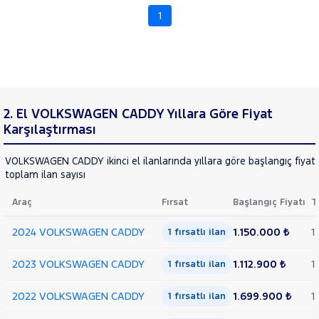
TOGG
1
RAMA
TOYOTA
YAP
TRAKTÖR
VOLKSWAGEN
CADDY
2. El VOLKSWAGEN CADDY Yıllara Göre Fiyat
1.9
Karşılaştırması
PD
TDI
VOLKSWAGEN CADDY ikinci el ilanlarında yıllara göre başlangıç fiyatı
2.0
toplam ilan sayısı
TDI
2.0
Araç
Fırsat
Başlangıç Fiyatı
T
TDI
Cargo
2024 VOLKSWAGEN CADDY
1.150.000 ₺
1
1 fırsatlı ilan
2.0
TDI
2023 VOLKSWAGEN CADDY
1.112.900 ₺
1
LIFE
1 fırsatlı ilan
DSG
2.0 TDI SCR
2022 VOLKSWAGEN CADDY
1.699.900 ₺
1
1 fırsatlı ilan
BMT