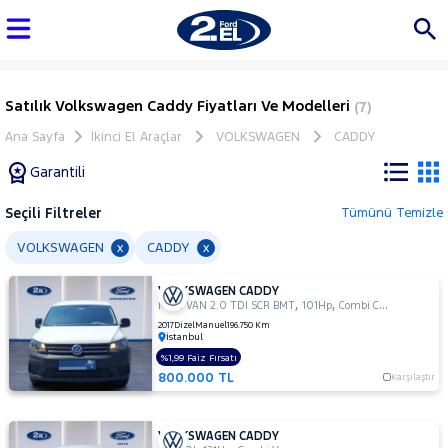
Satılık Volkswagen Caddy Fiyatları Ve Modelleri
(7)
Ana Sayfa
İkinci El Araçlar
VOLKSWAGEN
CADDY
Garantili
Seçili Filtreler
Tümünü Temizle
Marka
VOLKSWAGEN
CADDY
x
x
VOLKSWAGEN CADDY
Tüm
,
,
MAXI VAN 2.0 TDI SCR BMT
101Hp
Combi Camlı
Araçlar
2017
Dizel
Manuel
196.750 Km
İstanbul
AUDI
%1,99 Faiz Fırsatı
BMC
800.000 TL
Karşılaştır
BMW
BYD
VOLKSWAGEN CADDY