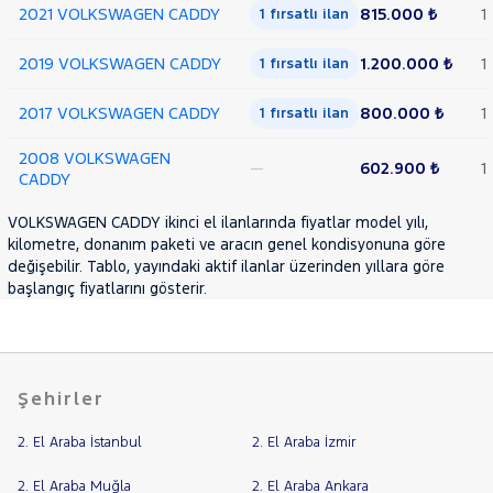
COMFORTLINE
2021 VOLKSWAGEN CADDY
815.000 ₺
1
1 fırsatlı ilan
2.0
TDI
2019 VOLKSWAGEN CADDY
1.200.000 ₺
1
1 fırsatlı ilan
SCR
BMT
2017 VOLKSWAGEN CADDY
800.000 ₺
1
MAXI
1 fırsatlı ilan
MAXI
2008 VOLKSWAGEN
VAN
—
602.900 ₺
1
CADDY
2.0
TDI
VOLKSWAGEN CADDY ikinci el ilanlarında fiyatlar model yılı,
SCR
kilometre, donanım paketi ve aracın genel kondisyonuna göre
BMT
değişebilir. Tablo, yayındaki aktif ilanlar üzerinden yıllara göre
CARAVELLE
başlangıç fiyatlarını gösterir.
CRAFTER
GOLF
JETTA
Şehirler
PASSAT
PASSAT
2. El Araba İstanbul
2. El Araba İzmir
VARIANT
POLO
2. El Araba Muğla
2. El Araba Ankara