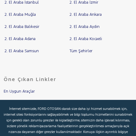
2. El Araba İstanbul
2. El Araba İzmir
2. El Araba Muğla
2. El Araba Ankara
2. El Araba Balıkesir
2. El Araba Aydın
2. El Araba Adana
2. El Araba Kocaeli
2. El Araba Samsun
Tüm Şehirler
Öne Çıkan Linkler
En Uygun Araçlar
Aracımı Değerle
İnternet sitemizde, FORD OTOSAN olarak size daha iyi hizmet sunabilmek için,
internet sitesi fonksiyonlarını sağlayabilmek ve bilgi toplumu hizmetlerini sunabilmek
İkinci El Garanti
için gerekli olan zorunlu çerezler ile kişiselleştirme, sitemizin daha işlevsel kılınması,
sizlere yönelik reklam/pazarlama faaliyetlerinin gerçekleştirilmesi amaçlarıyla açık
Kampanyalar
rızanıza dayanan diğer çerezler kullanılmaktadır. Konuya ilişkin ayrıntılı bilgiye