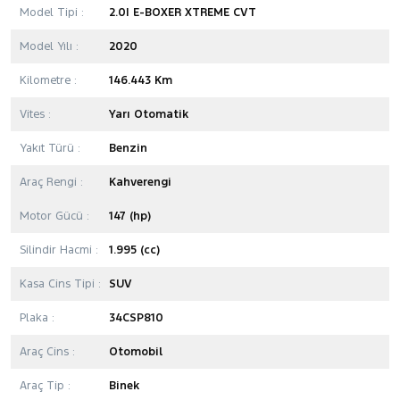
Model Tipi :
2.0I E-BOXER XTREME CVT
Model Yılı :
2020
Kilometre :
146.443 Km
Vites :
Yarı Otomatik
Yakıt Türü :
Benzin
Araç Rengi :
Kahverengi
Motor Gücü :
147 (hp)
Silindir Hacmi :
1.995 (cc)
Kasa Cins Tipi :
SUV
Plaka :
34CSP810
Araç Cins :
Otomobil
Araç Tip :
Binek