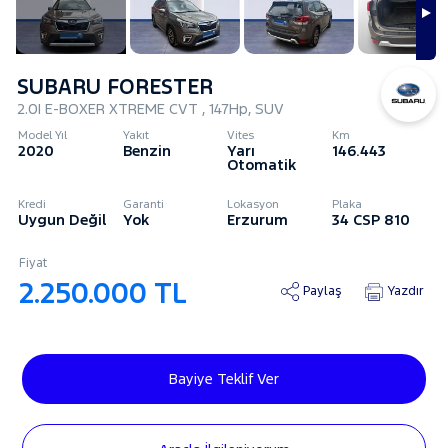
SUBARU FORESTER
2.0I E-BOXER XTREME CVT , 147Hp, SUV
Model Yıl
Yakıt
Vites
Km
2020
Benzin
Yarı
146.443
Otomatik
Kredi
Garanti
Lokasyon
Plaka
Uygun Değil
Yok
Erzurum
34 CSP 810
Fiyat
2.250.000 TL
Paylaş
Yazdır
Bayiye Teklif Ver