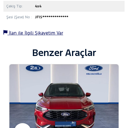
Çekiş Tip:
4x4
Şasi (Şase) No :
JF1S*************
İlan ile İlgili Şikayetim Var
Benzer Araçlar