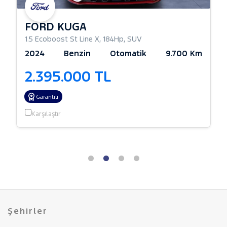
FORD KUGA
1.5 Ecoboost St Line X
,
184Hp
,
SUV
2024
Benzin
Otomatik
9.700 Km
2.395.000 TL
Garantili
Karşılaştır
Şehirler