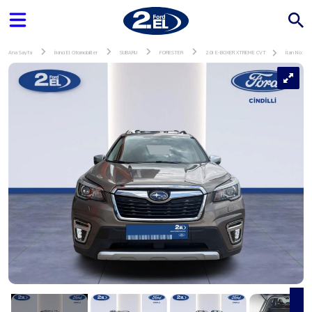
Ana Sayfa
İkinci El Otomobiller
SUBARU
FORESTER
2.0I E-BOXER XTREME CVT
İlan No: 14