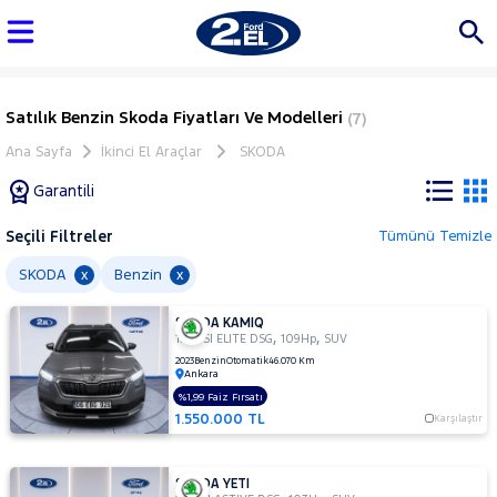
Satılık Benzin Skoda Fiyatları Ve Modelleri
(7)
Ana Sayfa
İkinci El Araçlar
SKODA
Garantili
Seçili Filtreler
Tümünü Temizle
Marka
SKODA
Benzin
x
x
SKODA KAMIQ
Tüm
,
,
1.0 TSI ELITE DSG
109Hp
SUV
Araçlar
2023
Benzin
Otomatik
46.070 Km
Ankara
AUDI
%1,99 Faiz Fırsatı
BMC
1.550.000 TL
Karşılaştır
BMW
BYD
SKODA YETI