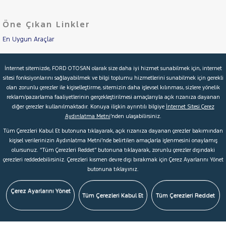
Öne Çıkan Linkler
En Uygun Araçlar
Aracımı Değerle
İnternet sitemizde, FORD OTOSAN olarak size daha iyi hizmet sunabilmek için, internet
sitesi fonksiyonlarını sağlayabilmek ve bilgi toplumu hizmetlerini sunabilmek için gerekli
İkinci El Garanti
olan zorunlu çerezler ile kişiselleştirme, sitemizin daha işlevsel kılınması, sizlere yönelik
reklam/pazarlama faaliyetlerinin gerçekleştirilmesi amaçlarıyla açık rızanıza dayanan
Kampanyalar
diğer çerezler kullanılmaktadır. Konuya ilişkin ayrıntılı bilgiye
İnternet Sitesi Çerez
Aydınlatma Metni
’nden ulaşabilirsiniz.
Kredi Hesaplama & Başvuru
Tüm Çerezleri Kabul Et butonuna tıklayarak, açık rızanıza dayanan çerezler bakımından
kişisel verilerinizin Aydınlatma Metni’nde belirtilen amaçlarla işlenmesini onaylamış
olursunuz. “Tüm Çerezleri Reddet” butonuna tıklayarak, zorunlu çerezler dışındaki
© 2026 Ford Türkiye
Ford Kurumsal
Hakkımızda
çerezleri reddedebilirsiniz. Çerezleri kısmen devre dışı bırakmak için Çerez Ayarlarını Yönet
butonuna tıklayınız.
Şartlar & Kişisel Verilerin Korunması
S.S.S.
Faydalı Bağlantılar
Çerez Tercihleri
Çerez Ayarlarını Yönet
Tüm Çerezleri Kabul Et
Tüm Çerezleri Reddet