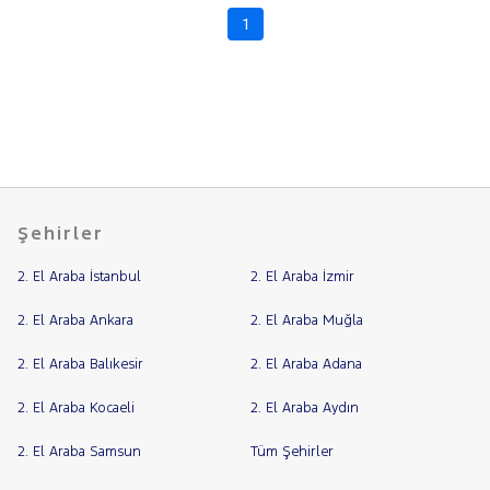
OCTAVIA
1
RAMA
SUPERB
YAP
YETI
SSANGYONG
SUBARU
TESLA
TOYOTA
Şehirler
TRAKTÖR
2. El Araba İstanbul
2. El Araba İzmir
VOLKSWAGEN
VOLVO
2. El Araba Ankara
2. El Araba Muğla
2. El Araba Balıkesir
2. El Araba Adana
2. El Araba Kocaeli
2. El Araba Aydın
2. El Araba Samsun
Tüm Şehirler