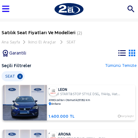
Satılık Seat Fiyatları Ve Modelleri
(2)
Ana Sayfa
İkinci El Araçlar
SEAT
Garantili
Seçili Filtreler
Tümünü Temizle
Marka
SEAT
x
SEAT LEON
Tüm
,
,
1.6 TDI START&STOP STYLE DSG
114Hp
Hatchback 5 Kapı
Araçlar
2018
Dizel
Yarı Otomatik
237.952 Km
Ankara
AUDI
BMC
1.400.000 TL
Karşılaştır
BMW
BYD
SEAT ARONA