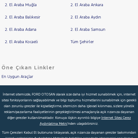
MAN
2. El Araba Muğla
2. El Araba Ankara
Cinsleri
Kasa
MERCEDES-
2. El Araba Balıkesir
2. El Araba Aydın
BENZ
Tipi
MINI
Aktarma
2. El Araba Adana
2. El Araba Samsun
MITSUBISHI
Türü
MOTORSIKLET
2. El Araba Kocaeli
Tüm Şehirler
Garanti
Kampanya
NISSAN
OPEL
ve
Boya
Öne Çıkan Linkler
PEUGEOT
En Uygun Araçlar
Fırsatlar
RENAULT
Değişen
SEAT
İlan
Aracımı Değerle
Parça
İnternet sitemizde, FORD OTOSAN olarak size daha iyi hizmet sunabilmek için, internet
ARONA
sitesi fonksiyonlarını sağlayabilmek ve bilgi toplumu hizmetlerini sunabilmek için gerekli
İkinci El Garanti
No
LEON
olan zorunlu çerezler ile kişiselleştirme, sitemizin daha işlevsel kılınması, sizlere yönelik
reklam/pazarlama faaliyetlerinin gerçekleştirilmesi amaçlarıyla açık rızanıza dayanan
Kampanyalar
SKODA
diğer çerezler kullanılmaktadır. Konuya ilişkin ayrıntılı bilgiye
İnternet Sitesi Çerez
Aydınlatma Metni
’nden ulaşabilirsiniz.
SSANGYONG
Kredi Hesaplama & Başvuru
Tüm Çerezleri Kabul Et butonuna tıklayarak, açık rızanıza dayanan çerezler bakımından
SUBARU