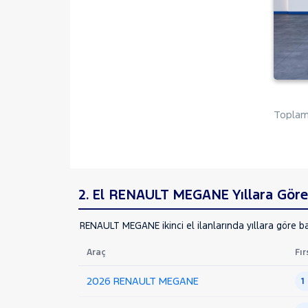
CLIO
EXPRESS COMBI
Express Van
FLUENCE
KADJAR
KANGOO
Toplam 
KANGOO EXPRESS
KANGOO MULTIX
KOLEOS
MASTER
2. El RENAULT MEGANE Yıllara Göre 
MEGANE
RENAULT MEGANE ikinci el ilanlarında yıllara göre ba
1.3 TCE ICON
1.3 TCE TOUCH
Araç
Fır
SEDAN 1.5 BLUE DCI JOY EDC
2026 RENAULT MEGANE
1
Megane E-Tech
SYMBOL