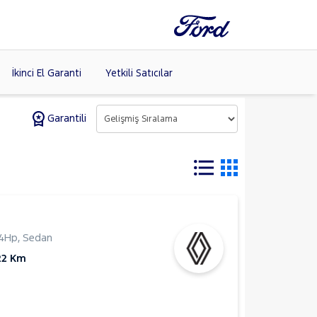
İkinci El Garanti
Yetkili Satıcılar
Garantili
Tüm Markaları
Listele >
14Hp
,
Sedan
22 Km