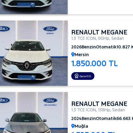
RENAULT MEGANE
1.3 TCE ICON
,
90Hp
,
Sedan
2026
Benzin
Otomatik
10.827
Mersin
1.850.000 TL
Garantili
RENAULT MEGANE
1.3 TCE ICON
,
138Hp
,
Sedan
2024
Benzin
Otomatik
66.663
Muğla