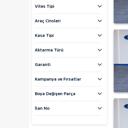
Jaecoo
Vites Tipi
JEEP
KIA
Araç Cinsleri
LANCIA
Kasa Tipi
MAN
MERCEDES-BENZ
Aktarma Türü
MINI
MITSUBISHI
Garanti
MOTORSIKLET
Kampanya ve Fırsatlar
NISSAN
OPEL
Boya Değişen Parça
PEUGEOT
RENAULT
İlan No
AUSTRAL
CAPTUR