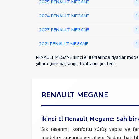
2025 RENAULT MEGANE
1
TRAFIC
2024 RENAULT MEGANE
1
SEAT
SKODA
2023 RENAULT MEGANE
1
SSANGYONG
2021 RENAULT MEGANE
1
SUBARU
TESLA
RENAULT MEGANE ikinci el ilanlarında fiyatlar model 
yıllara göre başlangıç fiyatlarını gösterir.
TOGG
TOYOTA
TRAKTÖR
RENAULT MEGANE
VOLKSWAGEN
VOLVO
İkinci El Renault Megane: Sahibi
Şık tasarımı, konforlu sürüş yapısı ve f
modeller arasında yer alıyor. Sedan, hatchb