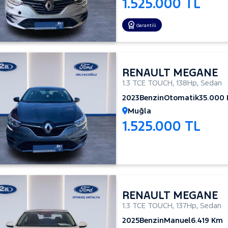
1.525.000 TL
Garantili
RENAULT MEGANE
1.3 TCE TOUCH
,
138Hp
,
Sedan
2023
Benzin
Otomatik
35.000
Muğla
1.525.000 TL
RENAULT MEGANE
1.3 TCE TOUCH
,
137Hp
,
Sedan
2025
Benzin
Manuel
6.419 Km