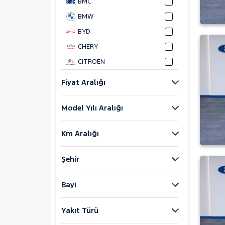
BMC
BMW
BYD
CHERY
CITROEN
CUPRA
Fiyat Aralığı
DACIA
Model Yılı Aralığı
DAIHATSU
FIAT
Km Aralığı
FORD
Foton
Şehir
HONDA
HYUNDAI
Bayi
ISUZU
Yakıt Türü
Iveco