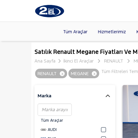
Tüm Araçlar
Hizmetlerimiz
Markalar
>
FORD
(87
Satılık Renault Megane Fiyatları Ve M
VOLKSW
Ana Sayfa
İkinci El Araçlar
RENAULT
M
Modeller
>
HYUNDA
Tüm Filtreleri Tem
RENAULT
x
MEGANE
x
Kasalar
>
DACIA
(13
SKODA
(
Marka
Tüm Araçlar
AUDI