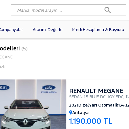
Kampanyalar
Aracımı Değerle
Kredi Hesaplama & Başvuru
9)
FIAT
(97)
RENAULT
(76)
odelleri
(5)
AGEN
(56)
OPEL
(54)
PEUGEOT
(35)
EGANE
I
(19)
CITROEN
(17)
TOYOTA
(14)
izle
)
KIA
(12)
VOLVO
(11)
9)
AUDI
(9)
NISSAN
(8)
RENAULT MEGANE
SEDAN 1.5 BLUE DCI JOY EDC
,
1
2021
Dizel
Yarı Otomatik
134.1
Antalya
1.190.000 TL