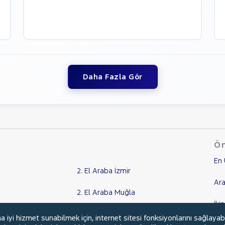
Daha Fazla Gör
Ön
En 
2. El Araba İzmir
Ara
2. El Araba Muğla
İki
2. El Araba Aydın
yi hizmet sunabilmek için, internet sitesi fonksiyonlarını sağlayab