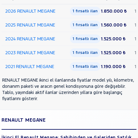
Van
FLUENCE
2026 RENAULT MEGANE
1.850.000 ₺
1
1 fırsatlı ilan
RAMA
KADJAR
YAP
KANGOO
2025 RENAULT MEGANE
1.560.000 ₺
1
1 fırsatlı ilan
KANGOO
EXPRESS
KANGOO
2024 RENAULT MEGANE
1.525.000 ₺
1
1 fırsatlı ilan
MULTIX
KOLEOS
2023 RENAULT MEGANE
1.525.000 ₺
1
1 fırsatlı ilan
MASTER
2021 RENAULT MEGANE
1.190.000 ₺
1
1 fırsatlı ilan
MEGANE
1.3
RENAULT MEGANE ikinci el ilanlarında fiyatlar model yılı, kilometre,
TCE
donanım paketi ve aracın genel kondisyonuna göre değişebilir.
ICON
Tablo, yayındaki aktif ilanlar üzerinden yıllara göre başlangıç
1.3 TCE
fiyatlarını gösterir.
TOUCH
SEDAN
1.5
RENAULT MEGANE
BLUE
DCI
JOY
İkinci El Renault Megane: Sahibinden ve Galeriden Satılık