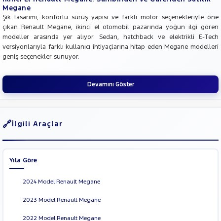
EDC
Megane
Megane
Şık tasarımı, konforlu sürüş yapısı ve farklı motor seçenekleriyle öne
E-Tech
çıkan Renault Megane, ikinci el otomobil pazarında yoğun ilgi gören
SYMBOL
modeller arasında yer alıyor. Sedan, hatchback ve elektrikli E-Tech
versiyonlarıyla farklı kullanıcı ihtiyaçlarına hitap eden Megane modelleri
TRAFIC
geniş seçenekler sunuyor.
SEAT
SKODA
Devamını Göster
SSANGYONG
SUBARU
İlgili Araçlar
TESLA
TOGG
TOYOTA
Yıla Göre
TRAKTÖR
2024 Model Renault Megane
VOLKSWAGEN
VOLVO
2023 Model Renault Megane
2022 Model Renault Megane