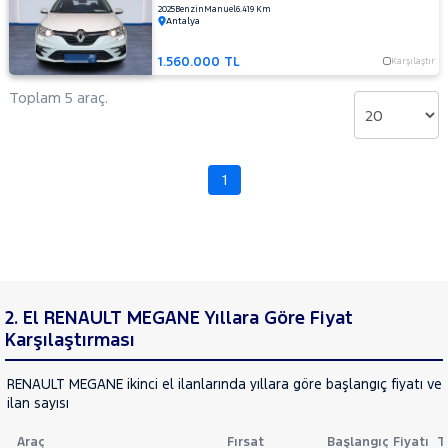
2025
Benzin
Manuel
6.419 Km
LANCIA
Cinsleri
Antalya
Kasa
MAN
MERCEDES-
1.560.000 TL
Karşılaştır
Tipi
Aktarma
BENZ
Toplam 5 araç.
MINI
Türü
MITSUBISHI
Garanti
Kampanya
MOTORSIKLET
1
NISSAN
ve
Boya
OPEL
Fırsatlar
PEUGEOT
Değişen
RENAULT
İlan
Parça
AUSTRAL
2. El RENAULT MEGANE Yıllara Göre Fiyat
No
Karşılaştırması
CAPTUR
CLIO
RENAULT MEGANE ikinci el ilanlarında yıllara göre başlangıç fiyatı v
EXPRESS
ilan sayısı
COMBI
Express
Araç
Fırsat
Başlangıç Fiyatı
T