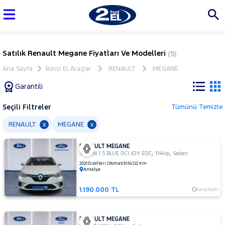
Satılık Renault Megane Fiyatları Ve Modelleri
(5)
Ana Sayfa
İkinci El Araçlar
RENAULT
MEGANE
Garantili
Seçili Filtreler
Tümünü Temizle
Marka
RENAULT
MEGANE
x
x
RENAULT MEGANE
Tüm
,
,
SEDAN 1.5 BLUE DCI JOY EDC
114Hp
Sedan
Araçlar
2021
Dizel
Yarı Otomatik
134.122 Km
Antalya
AUDI
BMC
1.190.000 TL
Karşılaştır
BMW
BYD
RENAULT MEGANE