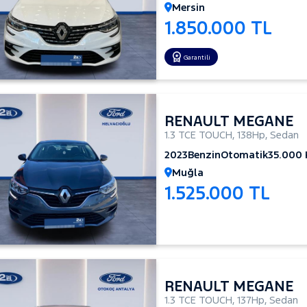
Mersin
1.850.000 TL
Garantili
RENAULT MEGANE
1.3 TCE TOUCH
,
138Hp
,
Sedan
2023
Benzin
Otomatik
35.000
Muğla
1.525.000 TL
RENAULT MEGANE
1.3 TCE TOUCH
,
137Hp
,
Sedan