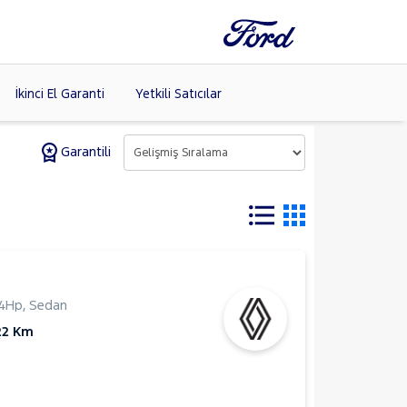
İkinci El Garanti
Yetkili Satıcılar
Garantili
Tüm Markaları
Listele >
(8)
14Hp
,
Sedan
22 Km