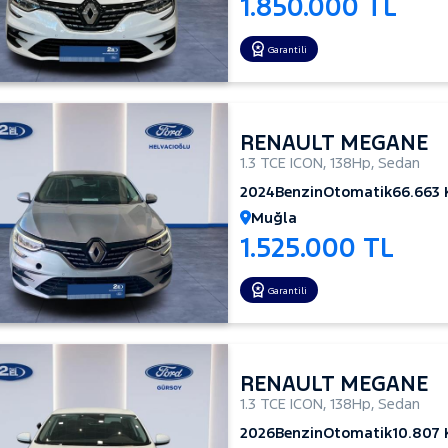
1.850.000 TL
Garantili
RENAULT MEGANE
1.3 TCE ICON
,
138Hp
,
Sedan
2024
Benzin
Otomatik
66.663
Muğla
1.525.000 TL
Garantili
RENAULT MEGANE
1.3 TCE ICON
,
138Hp
,
Sedan
2026
Benzin
Otomatik
10.807