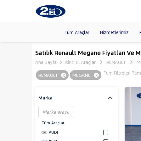
Tüm Araçlar
Hizmetlerimiz
Markalar
>
FORD
(88
Satılık Renault Megane Fiyatları Ve M
VOLKSW
Ana Sayfa
İkinci El Araçlar
RENAULT
M
Modeller
>
CITROE
Tüm Filtreleri Tem
RENAULT
x
MEGANE
x
Kasalar
>
TOYOTA
SKODA
(
Marka
Tüm Araçlar
AUDI