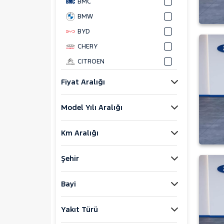
BMC
BMW
BYD
CHERY
CITROEN
CUPRA
Fiyat Aralığı
DACIA
Model Yılı Aralığı
DAIHATSU
FIAT
Km Aralığı
FORD
Foton
Şehir
HONDA
HYUNDAI
Bayi
ISUZU
Yakıt Türü
Iveco