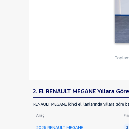
SYMBOL
TRAFIC
SEAT
SKODA
SSANGYONG
SUBARU
Toplam 
TESLA
TOYOTA
TRAKTÖR
VOLKSWAGEN
2. El RENAULT MEGANE Yıllara Göre 
VOLVO
RENAULT MEGANE ikinci el ilanlarında yıllara göre ba
Araç
Fır
2026 RENAULT MEGANE
2