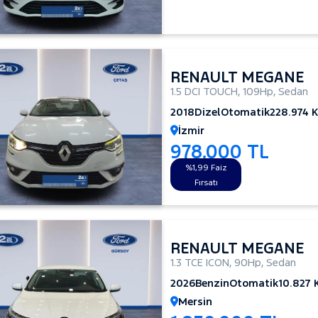
RENAULT MEGANE
1.5 DCI TOUCH
,
109Hp
,
Sedan
2018
Dizel
Otomatik
228.974 
İzmir
978.000 TL
%1,99 Faiz
Fırsatı
RENAULT MEGANE
1.3 TCE ICON
,
90Hp
,
Sedan
2026
Benzin
Otomatik
10.827
Mersin