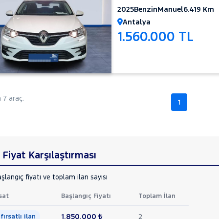
2025
Benzin
Manuel
6.419 Km
Antalya
1.560.000 TL
7 araç.
1
Fiyat Karşılaştırması
şlangıç fiyatı ve toplam ilan sayısı
sat
Başlangıç Fiyatı
Toplam İlan
1.850.000 ₺
2
 fırsatlı ilan