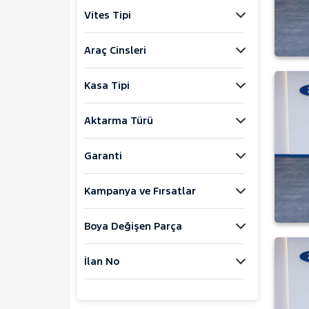
Jaecoo
Vites Tipi
JEEP
KIA
Araç Cinsleri
LANCIA
Kasa Tipi
MAN
MERCEDES-BENZ
Aktarma Türü
MINI
MITSUBISHI
Garanti
MOTORSIKLET
Kampanya ve Fırsatlar
NISSAN
OPEL
Boya Değişen Parça
PEUGEOT
RENAULT
İlan No
AUSTRAL
CAPTUR