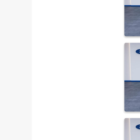
CLIO
EXPRESS COMBI
Express Van
FLUENCE
KADJAR
KANGOO
KANGOO EXPRESS
KANGOO MULTIX
KOLEOS
MASTER
MEGANE
1.3 TCE ICON
1.3 TCE TOUCH
1.5 DCI TOUCH
SEDAN 1.5 BLUE DCI JOY EDC
Megane E-Tech