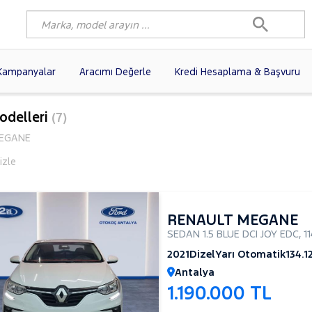
Kampanyalar
Aracımı Değerle
Kredi Hesaplama & Başvuru
7)
FIAT
(101)
RENAULT
(82)
odelleri
(7)
AGEN
(58)
OPEL
(57)
PEUGEOT
(37)
EGANE
N
(19)
HYUNDAI
(17)
DACIA
(15)
izle
(14)
KIA
(12)
VOLVO
(12)
10)
AUDI
(10)
MERCEDES-BENZ
RENAULT MEGANE
SEDAN 1.5 BLUE DCI JOY EDC
,
1
2021
Dizel
Yarı Otomatik
134.1
Antalya
1.190.000 TL