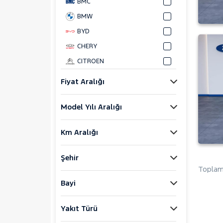
BMC
BMW
BYD
CHERY
CITROEN
CUPRA
Fiyat Aralığı
DACIA
Model Yılı Aralığı
DAIHATSU
FIAT
Km Aralığı
FORD
Foton
Şehir
HONDA
Toplam 
HYUNDAI
Bayi
ISUZU
Yakıt Türü
Iveco