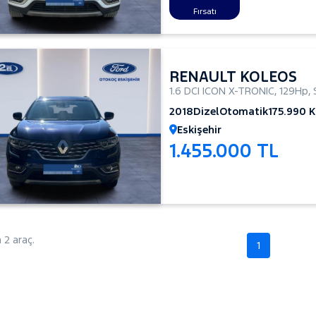
Fırsatı
RENAULT KOLEOS
1.6 DCI ICON X-TRONIC
,
129Hp
,
2018
Dizel
Otomatik
175.990 
Eskişehir
1.455.000 TL
2 araç.
1