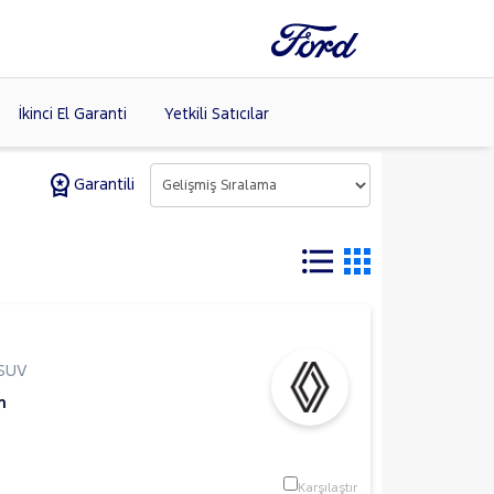
İkinci El Garanti
Yetkili Satıcılar
Garantili
Tüm Markaları
Listele >
SUV
m
Karşılaştır