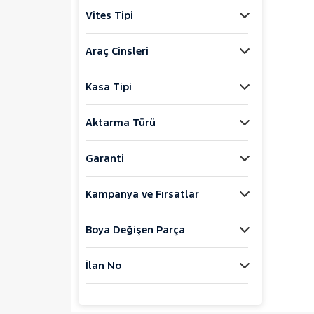
Jaecoo
Vites Tipi
JEEP
KIA
Araç Cinsleri
LANCIA
Kasa Tipi
MAN
MERCEDES-BENZ
Aktarma Türü
MINI
MITSUBISHI
Garanti
MOTORSIKLET
Kampanya ve Fırsatlar
NISSAN
OPEL
Boya Değişen Parça
PEUGEOT
RENAULT
İlan No
AUSTRAL
CAPTUR