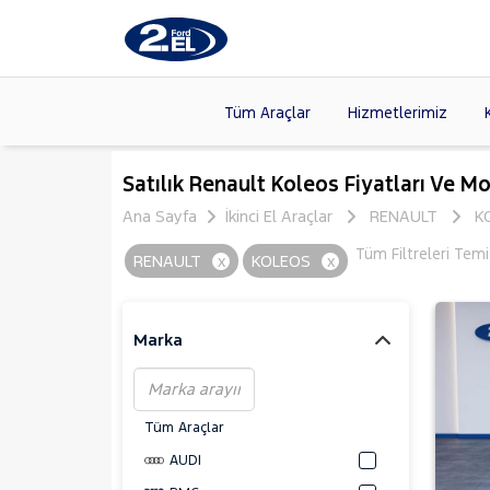
Tüm Araçlar
Hizmetlerimiz
Markalar
>
FORD
(87
Satılık Renault Koleos Fiyatları Ve Mo
VOLKSW
Ana Sayfa
İkinci El Araçlar
RENAULT
K
Modeller
>
CITROE
Tüm Filtreleri Temi
RENAULT
x
KOLEOS
x
Kasalar
>
TOYOTA
NISSAN
(
Marka
Tüm Araçlar
AUDI