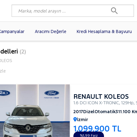
Kampanyalar
Aracımı Değerle
Kredi Hesaplama & Başvuru
7)
FIAT
(102)
RENAULT
(82)
delleri
(2)
AGEN
(62)
OPEL
(56)
PEUGEOT
(40)
OLEOS
N
(20)
DACIA
(17)
HYUNDAI
(14)
zle
(13)
VOLVO
(12)
KIA
(11)
10)
SKODA
(10)
AUDI
(10)
RENAULT KOLEOS
1.6 DCI ICON X-TRONIC
,
129Hp
,
2017
Dizel
Otomatik
311.100 K
İzmir
1.099.900 TL
%1,99 Faiz