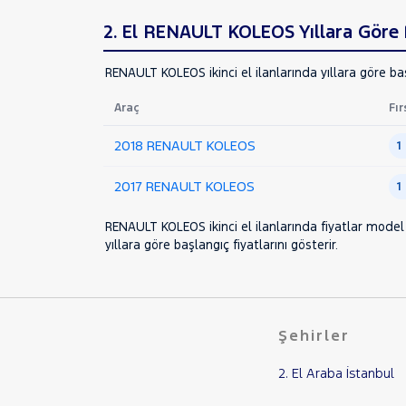
CLIO
2. El RENAULT KOLEOS Yıllara Göre F
EXPRESS COMBI
Express Van
RENAULT KOLEOS ikinci el ilanlarında yıllara göre baş
FLUENCE
Araç
Fır
KADJAR
KANGOO
2018 RENAULT KOLEOS
1
KANGOO EXPRESS
2017 RENAULT KOLEOS
1
KANGOO MULTIX
KOLEOS
RENAULT KOLEOS ikinci el ilanlarında fiyatlar model 
yıllara göre başlangıç fiyatlarını gösterir.
1.6 DCI ICON X-TRONIC
MASTER
MEGANE
Megane E-Tech
Şehirler
SYMBOL
2. El Araba İstanbul
TRAFIC