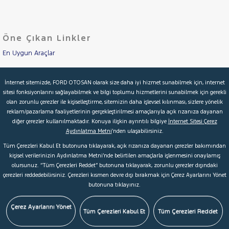
LANCIA
Cinsleri
Kasa
MAN
MERCEDES-
Öne Çıkan Linkler
Tipi
Aktarma
BENZ
MINI
En Uygun Araçlar
Türü
MITSUBISHI
Aracımı Değerle
Garanti
Kampanya
İnternet sitemizde, FORD OTOSAN olarak size daha iyi hizmet sunabilmek için, internet
MOTORSIKLET
sitesi fonksiyonlarını sağlayabilmek ve bilgi toplumu hizmetlerini sunabilmek için gerekli
İkinci El Garanti
NISSAN
olan zorunlu çerezler ile kişiselleştirme, sitemizin daha işlevsel kılınması, sizlere yönelik
ve
Boya
reklam/pazarlama faaliyetlerinin gerçekleştirilmesi amaçlarıyla açık rızanıza dayanan
OPEL
Kampanyalar
diğer çerezler kullanılmaktadır. Konuya ilişkin ayrıntılı bilgiye
İnternet Sitesi Çerez
Fırsatlar
PEUGEOT
Aydınlatma Metni
’nden ulaşabilirsiniz.
Değişen
Kredi Hesaplama & Başvuru
RENAULT
Tüm Çerezleri Kabul Et butonuna tıklayarak, açık rızanıza dayanan çerezler bakımından
İlan
Parça
kişisel verilerinizin Aydınlatma Metni’nde belirtilen amaçlarla işlenmesini onaylamış
AUSTRAL
olursunuz. “Tüm Çerezleri Reddet” butonuna tıklayarak, zorunlu çerezler dışındaki
No
© 2026 Ford Türkiye
Ford Kurumsal
Hakkımızda
CAPTUR
çerezleri reddedebilirsiniz. Çerezleri kısmen devre dışı bırakmak için Çerez Ayarlarını Yönet
butonuna tıklayınız.
Şartlar & Kişisel Verilerin Korunması
S.S.S.
Faydalı Bağlantılar
CLIO
EXPRESS
Çerez Tercihleri
Çerez Ayarlarını Yönet
Tüm Çerezleri Kabul Et
Tüm Çerezleri Reddet
COMBI
Express