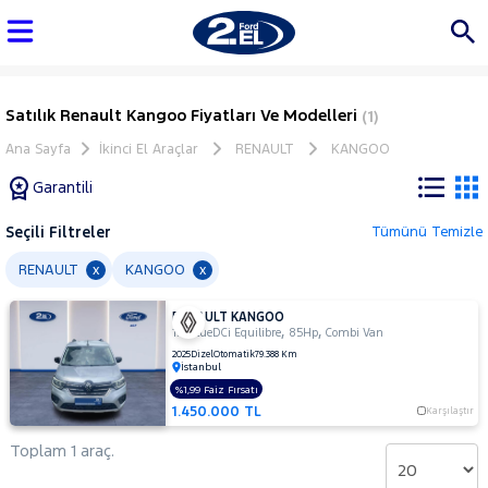
Satılık Renault Kangoo Fiyatları Ve Modelleri
(1)
Ana Sayfa
İkinci El Araçlar
RENAULT
KANGOO
Garantili
Seçili Filtreler
Tümünü Temizle
Marka
RENAULT
KANGOO
x
x
RENAULT KANGOO
Tüm
,
,
1.5 BlueDCi Equilibre
85Hp
Combi Van
Araçlar
2025
Dizel
Otomatik
79.388 Km
İstanbul
AUDI
%1,99 Faiz Fırsatı
BMC
1.450.000 TL
Karşılaştır
BMW
Toplam 1 araç.
BYD