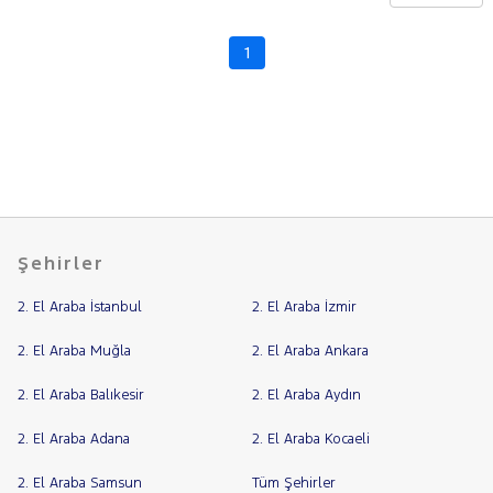
CHERY
CITROEN
1
Fiyat
CUPRA
Model
DACIA
Aralığı
DAIHATSU
Yılı
FIAT
Km
Aralığı
FORD
Aralığı
Foton
Şehirler
Şehir
HONDA
2. El Araba İstanbul
2. El Araba İzmir
HYUNDAI
Bayi
ISUZU
Yakıt
2. El Araba Muğla
2. El Araba Ankara
Iveco
2. El Araba Balıkesir
2. El Araba Aydın
Türü
Vites
Jaecoo
2. El Araba Adana
2. El Araba Kocaeli
JEEP
Tipi
Araç
KIA
2. El Araba Samsun
Tüm Şehirler