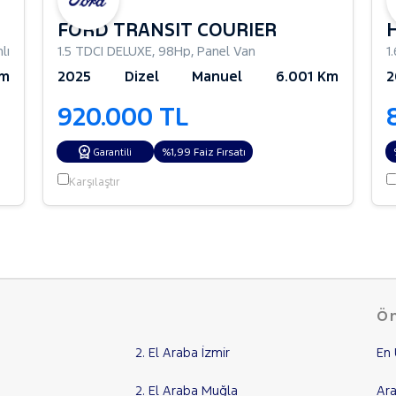
FORD TRANSIT COURIER
lı
1.5 TDCI DELUXE
,
98Hp
,
Panel Van
1
Km
2025
Dizel
Manuel
6.001 Km
2
920.000 TL
%1,99 Faiz Fırsatı
Garantili
Karşılaştır
Ön
2. El Araba İzmir
En 
2. El Araba Muğla
Ara