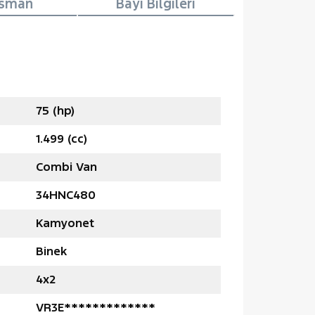
nsman
Bayi Bilgileri
75 (hp)
1.499 (cc)
Combi Van
34HNC480
Kamyonet
Binek
4x2
VR3E*************