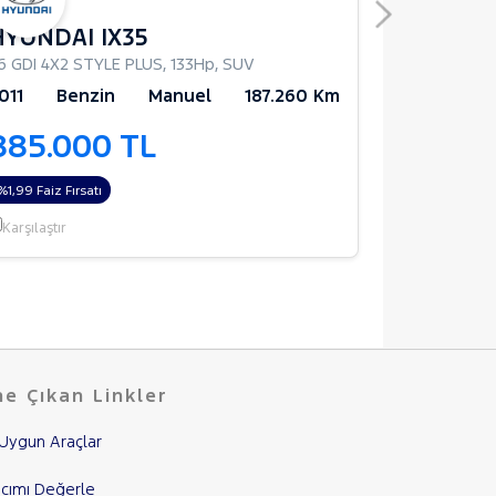
HYUNDAI IX35
.6 GDI 4X2 STYLE PLUS
,
133Hp
,
SUV
1.5 TDCI TIT
011
Benzin
Manuel
187.260 Km
2022
D
885.000 TL
870.0
%1,99 Faiz Fırsatı
%1,99 Faiz Fırs
Karşılaştır
Karşılaştır
e Çıkan Linkler
Uygun Araçlar
cımı Değerle