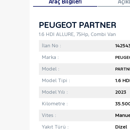
Araç Bilgileri
Açık
PEUGEOT PARTNER
1.6 HDI ALLURE, 75Hp, Combi Van
İlan No :
14254
Marka :
PEUGE
Model :
PARTN
Model Tipi :
1.6 HD
Model Yılı :
2023
Kilometre :
35.50
Vites :
Manue
Yakıt Türü :
Dizel