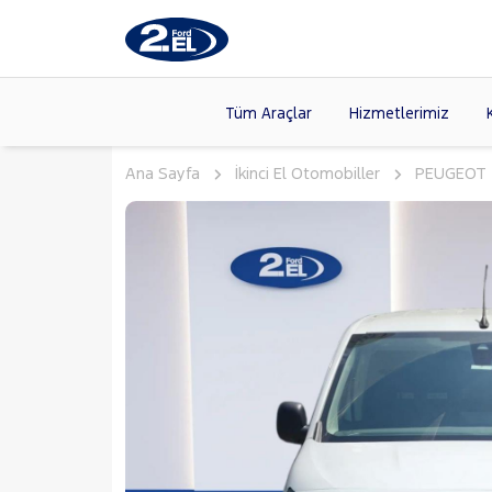
Tüm Araçlar
Hizmetlerimiz
Ana Sayfa
İkinci El Otomobiller
PEUGEOT
Markalar
>
FORD
(89
VOLKSW
Modeller
>
CITROE
Kasalar
>
TOYOTA
SKODA
(