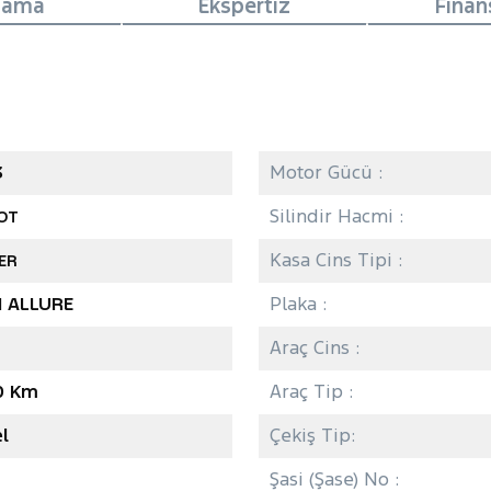
lama
Ekspertiz
Fina
3
Motor Gücü :
Silindir Hacmi :
OT
Kasa Cins Tipi :
ER
I ALLURE
Plaka :
Araç Cins :
0 Km
Araç Tip :
l
Çekiş Tip:
Şasi (Şase) No :