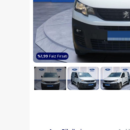
%1,99
Faiz Fırsatı