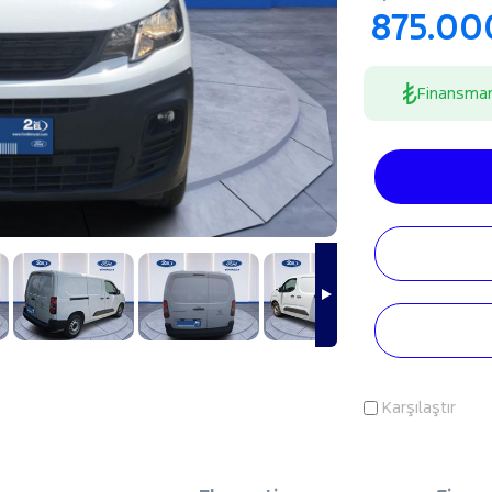
875.00
Finansma
Karşılaştır