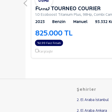
FORD TOURNEO COURIER JOURNEY
FORD TOURNEO COURIER
amlı
1.0 Ecoboost Titanium Plus
,
98Hp
,
Combi Cam
191.767 Km
2023
Benzin
Manuel
93.332 
825.000 TL
%1,99 Faiz Fırsatı
Karşılaştır
Şehirler
2. El Araba İstanbul
2. El Araba Ankara