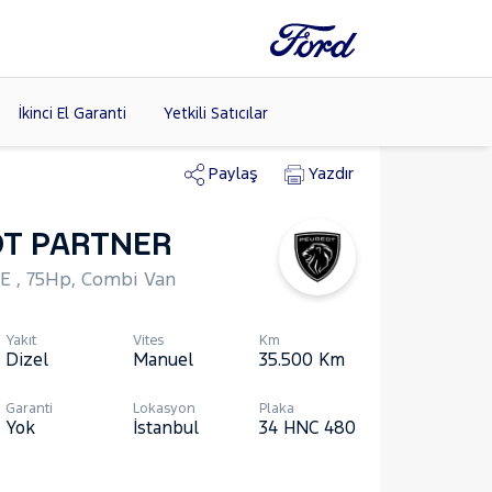
İkinci El Garanti
Yetkili Satıcılar
Paylaş
Yazdır
T PARTNER
Tüm Markaları
Listele >
E , 75Hp, Combi Van
(8)
Yakıt
Vites
Km
Dizel
Manuel
35.500
Km
Garanti
Lokasyon
Plaka
Yok
İstanbul
34 HNC 480